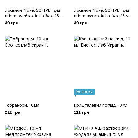
Лосьйон Provet SOFTVET для
Лосьйон Provet SOFTVET для
гігієни очей котів і собак, 15
гігієни вух котів і собак, 15 мл
мл
80 грн
80 грн
Новинка
Тобранорм, 10 мл
Кришталевий погляд, 10 мл
211 грн
111 грн