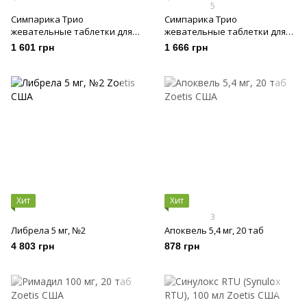
5
Симпарика Трио
Симпарика Трио
жевательные таблетки для
жевательные таблетки для
собак, 20,1 - 40 кг, 3 шт
собак, 40,1 - 60 кг, 3 шт
1 601 грн
1 666 грн
Хит
Хит
3
Либрела 5 мг, №2
Апоквель 5,4 мг, 20 таб
4 803 грн
878 грн