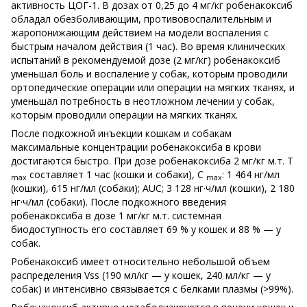
активность ЦОГ-1. В дозах от 0,25 до 4 мг/кг робенакоксиб
обладал обезболивающим, противовоспалительным и
жаропонижающим действием на модели воспаления с
быстрым началом действия (1 час). Во время клинических
испытаний в рекомендуемой дозе (2 мг/кг) робенакоксиб
уменьшал боль и воспаление у собак, которым проводили
ортопедические операции или операции на мягких тканях, и
уменьшал потребность в неотложном лечении у собак,
которым проводили операции на мягких тканях.
После подкожной инъекции кошкам и собакам
максимальные концентрации робенакоксиба в крови
достигаются быстро. При дозе робенакоксиба 2 мг/кг м.т. T
составляет 1 час (кошки и собаки), C
: 1 464 нг/мл
max
max
(кошки), 615 нг/мл (собаки); AUC; 3 128 нг·ч/мл (кошки), 2 180
нг·ч/мл (собаки). После подкожного введения
робенакоксиба в дозе 1 мг/кг м.т. системная
биодоступность его составляет 69 % у кошек и 88 % — у
собак.
Робенакоксиб имеет относительно небольшой объем
распределения Vss (190 мл/кг — у кошек, 240 мл/кг — у
собак) и интенсивно связывается с белками плазмы (>99%).