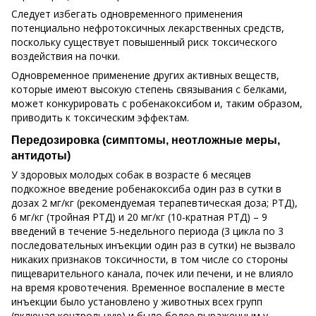
Следует избегать одновременного применения
потенциально нефротоксичных лекарственных средств,
поскольку существует повышенный риск токсического
воздействия на почки.
Одновременное применение других активных веществ,
которые имеют высокую степень связывания с белками,
может конкурировать с робенакоксибом и, таким образом,
приводить к токсическим эффектам.
Передозировка (симптомы, неотложные меры,
антидоты)
У здоровых молодых собак в возрасте 6 месяцев
подкожное введение робенакоксиба один раз в сутки в
дозах 2 мг/кг (рекомендуемая терапевтическая доза; РТД),
6 мг/кг (тройная РТД) и 20 мг/кг (10-кратная РТД) – 9
введений в течение 5-недельного периода (3 цикла по 3
последовательных инъекции один раз в сутки) не вызвало
никаких признаков токсичности, в том числе со стороны
пищеварительного канала, почек или печени, и не влияло
на время кровотечения. Временное воспаление в месте
инъекции было установлено у животных всех групп
(включая контрольную) и было более выраженным у