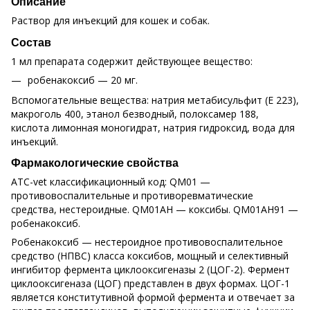
Описание
Раствор для инъекций для кошек и собак.
Состав
1 мл препарата содержит действующее вещество:
робенакоксиб — 20 мг.
Вспомогательные вещества: натрия метабисульфит (E 223),
макроголь 400, этанол безводный, полоксамер 188,
кислота лимонная моногидрат, натрия гидроксид, вода для
инъекций.
Фармакологические свойства
ATC-vet классификационный код: QM01 —
противовоспалительные и противоревматические
средства, нестероидные. QM01AH — коксибы. QM01AH91 —
робенакоксиб.
Робенакоксиб — нестероидное противовоспалительное
средство (НПВС) класса коксибов, мощный и селективный
ингибитор фермента циклооксигеназы 2 (ЦОГ-2). Фермент
циклооксигеназа (ЦОГ) представлен в двух формах. ЦОГ-1
является конститутивной формой фермента и отвечает за