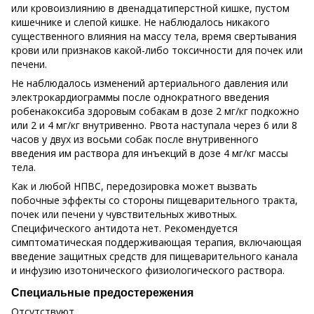
или кровоизлиянию в двенадцатиперстной кишке, пустом
кишечнике и слепой кишке. Не наблюдалось никакого
существенного влияния на массу тела, время свертывания
крови или признаков какой-либо токсичности для почек или
печени.
Не наблюдалось изменений артериального давления или
электрокардиограммы после однократного введения
робенакоксиба здоровым собакам в дозе 2 мг/кг подкожно
или 2 и 4 мг/кг внутривенно. Рвота наступала через 6 или 8
часов у двух из восьми собак после внутривенного
введения им раствора для инъекций в дозе 4 мг/кг массы
тела.
Как и любой НПВС, передозировка может вызвать
побочные эффекты со стороны пищеварительного тракта,
почек или печени у чувствительных животных.
Специфического антидота нет. Рекомендуется
симптоматическая поддерживающая терапия, включающая
введение защитных средств для пищеварительного канала
и инфузию изотонического физиологического раствора.
Специальные предостережения
Отсутствуют.