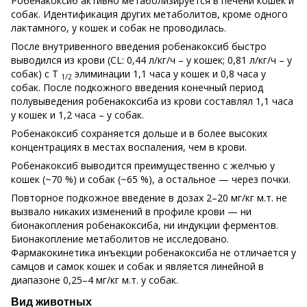
Робенакоксиб активно метаболизируется в печени кошек и
собак. Идентификация других метаболитов, кроме одного
лактамного, у кошек и собак не проводилась.
После внутривенного введения робенакоксиб быстро
выводился из крови (CL: 0,44 л/кг/ч – у кошек; 0,81 л/кг/ч – у
собак) с Т
элиминации 1,1 часа у кошек и 0,8 часа у
1/2
собак. После подкожного введения конечный период
полувыведения робенакоксиба из крови составлял 1,1 часа
у кошек и 1,2 часа – у собак.
Робенакоксиб сохраняется дольше и в более высоких
концентрациях в местах воспаления, чем в крови.
Робенакоксиб выводится преимущественно с желчью у
кошек (~70 %) и собак (~65 %), а остальное — через почки.
Повторное подкожное введение в дозах 2–20 мг/кг м.т. не
вызвало никаких изменений в профиле крови — ни
бионакопления робенакоксиба, ни индукции ферментов.
Бионакопление метаболитов не исследовано.
Фармакокинетика инъекции робенакоксиба не отличается у
самцов и самок кошек и собак и является линейной в
диапазоне 0,25–4 мг/кг м.т. у собак.
Вид животных