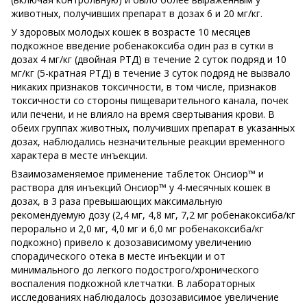
животных, получивших препарат в дозах 6 и 20 мг/кг.
У здоровых молодых кошек в возрасте 10 месяцев
подкожное введение робенакоксиба один раз в сутки в
дозах 4 мг/кг (двойная РТД) в течение 2 суток подряд и 10
мг/кг (5-кратная РТД) в течение 3 суток подряд не вызвало
никаких признаков токсичности, в том числе, признаков
токсичности со стороны пищеварительного канала, почек
или печени, и не влияло на время свертывания крови. В
обеих группах животных, получивших препарат в указанных
дозах, наблюдались незначительные реакции временного
характера в месте инъекции.
Взаимозаменяемое применение таблеток Онсиор™ и
раствора для инъекций Онсиор™ у 4-месячных кошек в
дозах, в 3 раза превышающих максимальную
рекомендуемую дозу (2,4 мг, 4,8 мг, 7,2 мг робенакоксиба/кг
перорально и 2,0 мг, 4,0 мг и 6,0 мг робенакоксиба/кг
подкожно) привело к дозозависимому увеличению
спорадического отека в месте инъекции и от
минимального до легкого подострого/хронического
воспаления подкожной клетчатки. В лабораторных
исследованиях наблюдалось дозозависимое увеличение