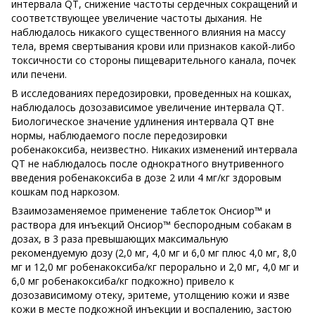
интервала QT, снижение частоты сердечных сокращений и
соответствующее увеличение частоты дыхания. Не
наблюдалось никакого существенного влияния на массу
тела, время свертывания крови или признаков какой-либо
токсичности со стороны пищеварительного канала, почек
или печени.
В исследованиях передозировки, проведенных на кошках,
наблюдалось дозозависимое увеличение интервала QT.
Биологическое значение удлинения интервала QT вне
нормы, наблюдаемого после передозировки
робенакоксиба, неизвестно. Никаких изменений интервала
QT не наблюдалось после однократного внутривенного
введения робенакоксиба в дозе 2 или 4 мг/кг здоровым
кошкам под наркозом.
Взаимозаменяемое применение таблеток Онсиор™ и
раствора для инъекций Онсиор™ беспородным собакам в
дозах, в 3 раза превышающих максимальную
рекомендуемую дозу (2,0 мг, 4,0 мг и 6,0 мг плюс 4,0 мг, 8,0
мг и 12,0 мг робенакоксиба/кг перорально и 2,0 мг, 4,0 мг и
6,0 мг робенакоксиба/кг подкожно) привело к
дозозависимому отеку, эритеме, утолщению кожи и язве
кожи в месте подкожной инъекции и воспалению, застою