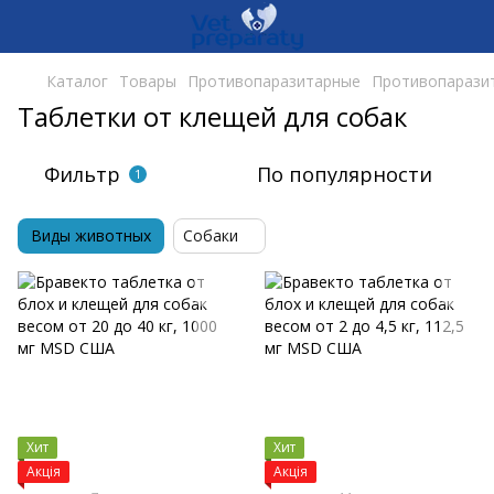
Каталог
Товары
Противопаразитарные
Противопаразит
Таблетки от клещей для собак
Фильтр
По популярности
1
Виды животных
Собаки
Хит
Хит
Акція
Акція