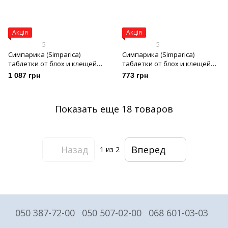
Акція
Акція
5
5
Симпарика (Simparica)
Симпарика (Simparica)
таблетки от блох и клещей
таблетки от блох и клещей
для собак весом 10-20 кг, 3
для собак весом 1,3-2,5 кг, 3
1 087 грн
773 грн
таб х 40 мг
таб х 5 мг
Показать еще 18 товаров
Назад
Вперед
1
из 2
050 387-72-00
050 507-02-00
068 601-03-03