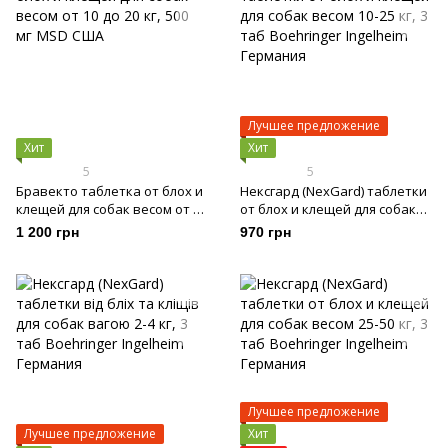
Лучшее предложение
Хит
Хит
5
5
Бравекто таблетка от блох и
Нексгард (NexGard) таблетки
клещей для собак весом от 10
от блох и клещей для собак
до 20 кг, 500 мг
весом 10-25 кг, 3 таб
1 200 грн
970 грн
Лучшее предложение
Лучшее предложение
Хит