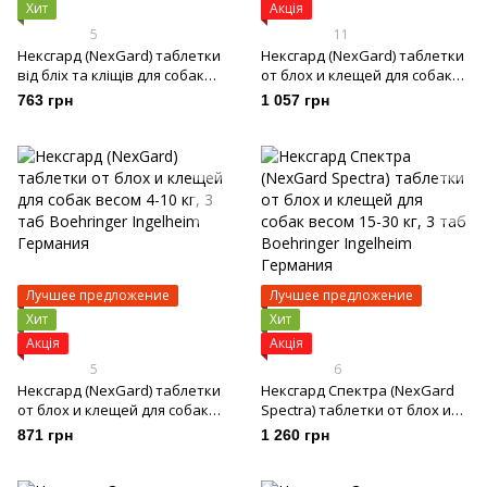
Хит
Акція
5
11
Нексгард (NexGard) таблетки
Нексгард (NexGard) таблетки
від бліх та кліщів для собак
от блох и клещей для собак
вагою 2-4 кг, 3 таб
весом 25-50 кг, 3 таб
763 грн
1 057 грн
Лучшее предложение
Лучшее предложение
Хит
Хит
Акція
Акція
5
6
Нексгард (NexGard) таблетки
Нексгард Спектра (NexGard
от блох и клещей для собак
Spectra) таблетки от блох и
весом 4-10 кг, 3 таб
клещей для собак весом 15-30
871 грн
1 260 грн
кг, 3 таб