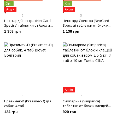
Хит
Хит
Акція
Акція
5
5
Нексгард Спектра (NexGard
Нексгард Спектра (NexGard
Spectra) таблетки от блох и
Spectra) таблетки от блох и
клещей для собак весом 30-60
клещей для собак весом 7,5-
1 353 грн
1 138 грн
кг, 3 таб
15 кг, 3 таб
Акція
5
7
Празимек-D (Prazimec-D) для
Симпарика (Simparica)
собак, 4 таб
таблетки от блох и клещей
для собак весом 2,5-5 кг, 3 таб
124 грн
920 грн
х 10 мг