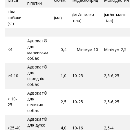
Маса
Об’єм,
Імідаклоприд
Моксідектин
піпетки
тіла
(мг/кг маси
(мг/кг маси
собаки
(мл)
тіла)
тіла)
(кг)
Адвокат®
для
<4
0,4
Мінімум 10
Мінімум 2,5
маленьких
собак
Адвокат®
для
>4-10
1,0
10-25
2,5-6,25
середніх
собак
Адвокат®
> 10-
для
2,5
10-25
2,5-6,25
25
великих
собак
Адвокат®
для дуже
>25-40
4,0
10-16
2,5-4