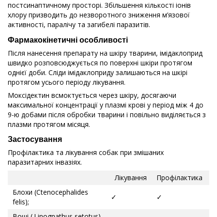
постсинаптичному просторі. Збільшення кількості іонів
хлору призводить до незворотного зниження м’язової
активності, паралічу та загибелі паразитів.
Фармакокінетичні особливості
Після нанесення препарату на шкіру тварини, імідаклоприд
швидко розповсюджується по поверхні шкіри протягом
однієї доби. Сліди імідаклоприду залишаються на шкірі
протягом усього періоду лікування.
Моксідектин всмоктується через шкіру, досягаючи
максимальної концентрації у плазмі крові у період між 4 до
9-ю добами після обробки тварини і повільно виділяється з
плазми протягом місяця.
Застосування
Профілактика та лікування собак при змішаних
паразитарних інвазіях.
Лікування
Профілактика
Блохи (Ctenocephalides
✓
✓
felis);
Воші (.Linognathus setotus)