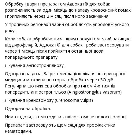
Обробку тварин препаратом Адвокат® для собак
розпочинають за один місяць до нападу кровосисних комах
і припиняють через 2 місяці після його закінчення.
У тропічних регіонах тварин обробляють упродовж усього
року.
Коли собака обробляється іншим продуктом, який захищає
від дирофілярій, Адвокат® для собак треба застосовувати
через 1 місяць після прийняття останньої дози
попереднього препарату.
Лікування ангіостронгільозу.
Одноразова доза. За рекомендацією лікаря ветеринарної
медицини можлива повторна обробка через ЗО діб.
Регулярна щотижнева обробка протягом 4-х тижнів
попередить ангіостронгільоз (A ngiostrongylus vasorum).
Лікування кренозомозу (Crenosoma vulpis)
Одноразова обробка.
Нематодози, стоматодози. анкілостомозе волосоголовці
Препарат застосовують щомісяця для профілактики
нематодами.