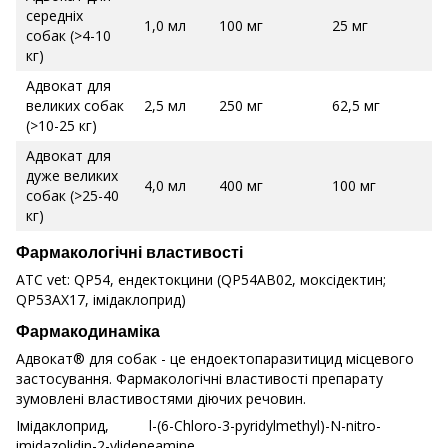
середніх
1,0 мл
100 мг
25 мг
собак (>4-10
кг)
Адвокат для
великих собак
2,5 мл
250 мг
62,5 мг
(>10-25 кг)
Адвокат для
дуже великих
4,0 мл
400 мг
100 мг
собак (>25-40
кг)
Фармакологічні властивості
ATC vet: QP54, ендектокцини (QP54AB02, моксідектин;
QP53AX17, імідаклоприд)
Фармакодинаміка
Адвокат® для собак - це ендоектопаразитицид місцевого
застосування. Фармакологічні властивості препарату
зумовлені властивостями діючих речовин.
Імідаклоприд, l-(6-Chloro-3-pyridylmethyl)-N-nitro-
imidazolidin-2-ylideneamine