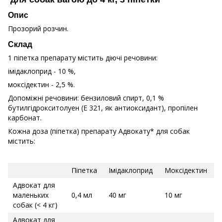
Опис
Прозорий розчин.
Склад
1 піпетка препарату містить діючі речовини:
імідаклоприд - 10 %,
моксідектин - 2,5 %.
Допоміжні речовини: бензиловий спирт, 0,1 %
бутилгідрокситолуен (Е 321, як антиоксидант), пропілен
карбонат.
Кожна доза (піпетка) препарату Адвокату* для собак
містить:
Піпетка
Імідаклоприд
Моксідектин
Адвокат для
маленьких
0,4 мл
40 мг
10 мг
собак (< 4 кг)
Адвокат для