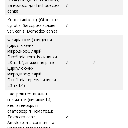
та волосоїди (Trichodectes
✓
canis)
Коростяні кліщі (Otodectes
cynotis, Sarcoptes scabiei
✓
var. canis, Demodex canis)
Філяріатози (знищення
циркулюючих
мікродирофілярій
Dirofilaria immitis личинки
L3 та L4; зниження рівня
✓
✓
циркулюючих
мікродирофілярій
Dirofilaria repens личинки
L3 та L4)
Гастроінтестинальні
гельмінти (личинки L4,
нестатевозрілі і
статевозрілі нематоди:
Toxocara canis,
✓
Ancylostoma caninum та