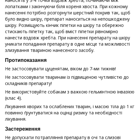
наносять у 3-4 точки вздовж хребта, починаючи між
лопатками і закінчуючи біля кореня хвоста. При кожному
нанесенні потрібно розгорнути шерстний покрив так, щоб
було видно шкіру, препарат наноситься на непошкоджену
шкіру. Розміщують кінчик піпетки на шкіру та обережно
стискають піпетку так, щоб вміст піпетки рівномірно
нанести вздовж хребта. При нанесенні препарату на шкіру
уникати попадання препарату в одне місце та можливості
злизування твариною нанесеного засобу.
Протипоказання
Не застосовувати цуценятам, віком до 7-ми тижнів!
Не застосовувати тваринам із підвищеною чутливістю до
складників препарату!
Не використовуйте собакам з важкою гельмінтною інвазією
(клас 4).
Лікування хворих та ослаблених тварин, і масою тіла до 1 кг
повинно ґрунтуватися на оцінці ризику та необхідності
лікування.
Застереження
Не допускати потрапляння препарату в очі та слизові