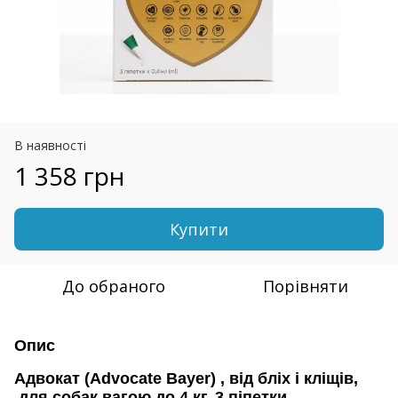
В наявності
1 358 грн
Купити
До обраного
Порівняти
Опис
Адвокат (Advocate Bayer) , від бліх і кліщів,
для собак вагою до 4 кг, 3 піпетки