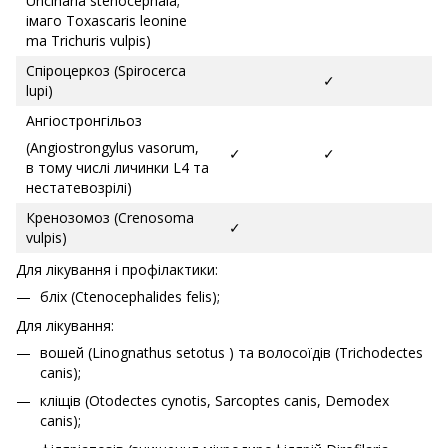
Uncinaria stenocephala;
імаго Toxascaris leonine
ma Trichuris vulpis)
Спіроцеркоз (Spirocerca
✓
lupi)
Ангіостронгільоз
(Angiostrongylus vasorum,
✓
✓
в тому числі личинки L4 та
нестатевозрілі)
Кренозомоз (Crenosoma
✓
vulpis)
Для лікування і профілактики:
бліх (Ctenocephalides felis);
Для лікування:
вошей (Linognathus setotus ) та волосоїдів (Trichodectes
canis);
кліщів (Otodectes cynotis, Sarcoptes canis, Demodex
canis);