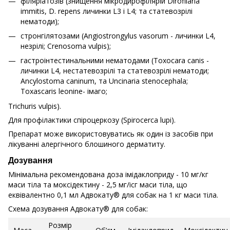
філяріатозів (знищення мікродирофілярій Dirofilaria
immitis, D. repens личинки L3 і L4; та статевозрілі
нематоди);
стронгілятозами (Angiostrongylus vasorum - личинки L4,
незрілі; Crenosoma vulpis);
гастроінтестинальними нематодами (Toxocara canis -
личинки L4, нестатевозрілі та статевозрілі нематоди;
Ancylostoma caninum, та Uncinaria stenocephala;
Toxascaris leonine- імаго;
Trichuris vulpis).
Для профілактики спіроцеркозу (Spirocerca lupi).
Препарат може використовуватись як один із засобів при
лікуванні алергічного блошиного дерматиту.
Дозування
Мінімальна рекомендована доза імідаклоприду - 10 мг/кг
маси тіла та моксідектину - 2,5 мг/ісг маси тіла, що
еквівалентно 0,1 мл Адвокату® для собак на 1 кг маси тіла.
Схема дозування Адвокату® для собак:
Розмір