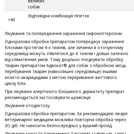
великих
собак
Відповідна комбінація піпеток
>40
Лікування та попередження зараження сифоноптерозом.
Одноразова обробка препаратом попереджує зараження
блохами протягом 4-х тижнів, але личинки в оточуючому
середовищі можуть з’являтися до 6 тижнів і довше залежно
від кліматичних умов. Тому доцільно поєднувати обробку
тварин препаратом Адвокат® для собак з обробкою місць
перебування тварин (навколишнє середовище) іншими
інсекто-акарицидами з метою переривання життєвого
циклу бліх.
При лікуванні алергічного блошиного дерматиту препарат
рекомендується застосовувати щомісяця.
Лікування отодектозу.
Одноразова обробка препаратом. За рекомендацією лікаря
ветеринарної медицини можлива повторна обробка через
ЗО діб. Не наносити безпосередньо у вушний прохід.
Лікування корости (спричиненої Sarcoptes scabiei vаг. canis)