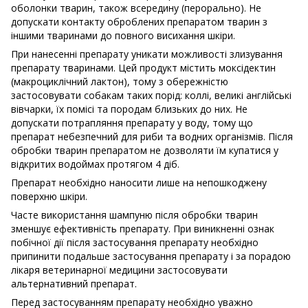
оболонки тварин, також всередину (перорально). Не
допускати контакту оброблених препаратом тварин з
іншими тваринами до повного висихання шкіри.
При нанесенні препарату уникати можливості злизування
препарату тваринами. Цей продукт містить моксідектин
(макроциклічний лактон), тому з обережністю
застосовувати собакам таких порід: коллі, великі англійські
вівчарки, їх помісі та породам близьких до них. Не
допускати потрапляння препарату у воду, тому що
препарат небезпечний для риби та водних організмів. Після
обробки тварин препаратом не дозволяти їм купатися у
відкритих водоймах протягом 4 діб.
Препарат необхідно наносити лише на непошкоджену
поверхню шкіри.
Часте використання шампуню після обробки тварин
зменшує ефективність препарату. При виникненні ознак
побічної дії після застосування препарату необхідно
припинити подальше застосування препарату і за порадою
лікаря ветеринарної медицини застосовувати
альтернативний препарат.
Перед застосуванням препарату необхідно уважно