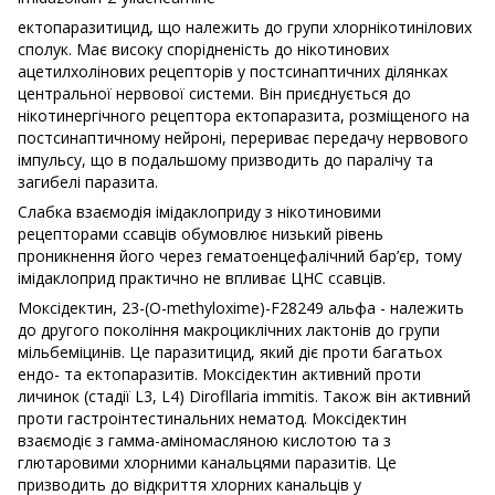
ектопаразитицид, що належить до групи хлорнікотинілових
сполук. Має високу спорідненість до нікотинових
ацетилхолінових рецепторів у постсинаптичних ділянках
центральної нервової системи. Він приєднується до
нікотинергічного рецептора ектопаразита, розміщеного на
постсинаптичному нейроні, перериває передачу нервового
імпульсу, що в подальшому призводить до паралічу та
загибелі паразита.
Слабка взаємодія імідаклоприду з нікотиновими
рецепторами ссавців обумовлює низький рівень
проникнення його через гематоенцефалічний бар’єр, тому
імідаклоприд практично не впливає ЦНС ссавців.
Моксідектин, 23-(О-methyloxime)-F28249 альфа - належить
до другого покоління макроциклічних лактонів до групи
мільбеміцинів. Це паразитицид, який діє проти багатьох
ендо- та ектопаразитів. Моксідектин активний проти
личинок (стадії L3, L4) Dirofllaria immitis. Також він активний
проти гастроінтестинальних нематод. Моксідектин
взаємодіє з гамма-аміномасляною кислотою та з
глютаровими хлорними канальцями паразитів. Це
призводить до відкриття хлорних канальців у