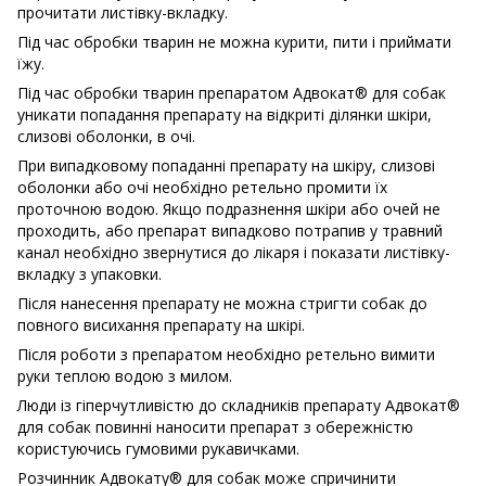
прочитати листівку-вкладку.
Під час обробки тварин не можна курити, пити і приймати
їжу.
Під час обробки тварин препаратом Адвокат® для собак
уникати попадання препарату на відкриті ділянки шкіри,
слизові оболонки, в очі.
При випадковому попаданні препарату на шкіру, слизові
оболонки або очі необхідно ретельно промити їх
проточною водою. Якщо подразнення шкіри або очей не
проходить, або препарат випадково потрапив у травний
канал необхідно звернутися до лікаря і показати листівку-
вкладку з упаковки.
Після нанесення препарату не можна стригти собак до
повного висихання препарату на шкірі.
Після роботи з препаратом необхідно ретельно вимити
руки теплою водою з милом.
Люди із гіперчутливістю до складників препарату Адвокат®
для собак повинні наносити препарат з обережністю
користуючись гумовими рукавичками.
Розчинник Адвокату® для собак може спричинити