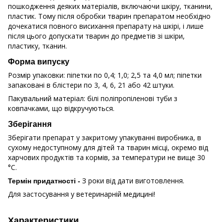
пошкодження деяких матеріалів, включаючи шкіру, тканини,
пластик. Тому після обробки тварин препаратом необхідно
дочекатися повного висихання препарату на шкірі, і лише
після цього допускати тварин до предметів зі шкіри,
пластику, тканин.
Форма випуску
Розмір упаковки: піпетки по 0,4; 1,0; 2,5 та 4,0 мл; піпетки
запаковані в блістери по 3, 4, 6, 21 або 42 штуки.
Пакувальний матеріал: білі поліпропіленові туби з
ковпачками, що відкручуються.
Зберігання
Зберігати препарат у закритому упакуванні виробника, в
сухому недоступному для дітей та тварин місці, окремо від
харчових продуктів та кормів, за температури не вище 30
°С.
З роки від дати виготовлення.
Термін придатності -
Для застосування у ветеринарній медицині!
Характеристики