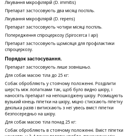
Лікування мікрофілярій (D. immitis)
Препарат застосовують два місяці поспіль.
Лікування мікрофілярій (D. repens)
Препарат застосовують чотири місяці поспіль.
Попередження спіроцеркозу (Spirocerca І арі)
Препарат застосовують щомісяця для профілактики
спіроцеркозу.
Порядок застосування.
Препарат застосовують лише зовнішньо.
Для собак масою тіла до 25 кг:
Собак обробляють у стоячому положенні. Розділити
шерсть між лопатками так, щоб було видно шкіру, і
наносять препарат на непошкоджену шкіру. Розміщують
вузький кінець піпетки на шкіру, міцно стискають піпетку
декілька разів і витискають з неї увесь вміст піпетки
безпосередньо на шкіру.
Для собак масою тіла понад 25 кг:
Собак обробляють в стоячому положенні. Вміст піпетки