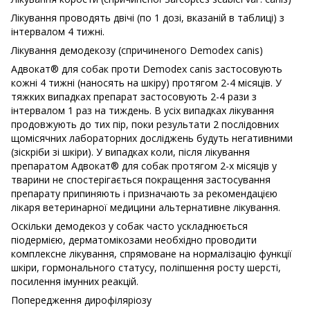
Лікування проводять двічі (по 1 дозі, вказаній в таблиці) з
інтервалом 4 тижні.
Лікування демодекозу (спричиненого Demodex canis)
Адвокат® для собак проти Demodex canis застосовують
кожні 4 тижні (наносять на шкіру) протягом 2-4 місяців. У
тяжких випадках препарат застосовують 2-4 рази з
інтервалом 1 раз на тиждень. В усіх випадках лікування
продовжують до тих пір, поки результати 2 послідовних
щомісячних лабораторних досліджень будуть негативними
(зіскріби зі шкіри). У випадках коли, після лікування
препаратом Адвокат® для собак протягом 2-х місяців у
тварини не спостерігається покращення застосування
препарату припиняють і призначають за рекомендацією
лікаря ветеринарної медицини альтернативне лікування.
Оскільки демодекоз у собак часто ускладнюється
піодермією, дерматомікозами необхідно проводити
комплексне лікування, спрямоване на нормалізацію функції
шкіри, гормонального статусу, поліпшення росту шерсті,
посилення імунних реакцій.
Попередження дирофіляріозу