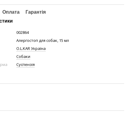
Оплата
Гарантія
стики
002864
Алергостоп для собак, 15 мл
O.L.KAR Україна
Собаки
орма
Суспензія