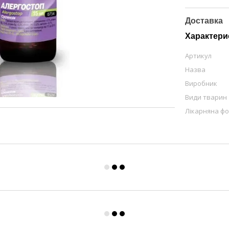
Доставка
Характери
Артикул
Назва
Виробник
Види тварин
Лікарняна ф