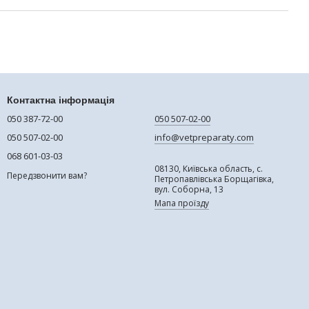
Контактна інформація
050 387-72-00
050 507-02-00
050 507-02-00
info@vetpreparaty.com
068 601-03-03
08130, Київська область, с.
Передзвонити вам?
Петропавлівська Борщагівка,
вул. Соборна, 13
Мапа проїзду