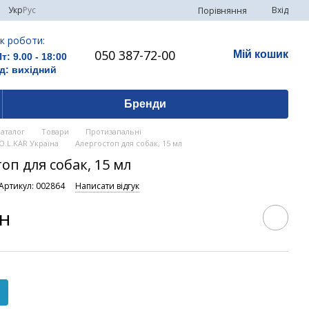
Укр
Рус
Вхід
Порівняння
к роботи:
050 387-72-00
Мій кошик
Пт: 9.00 - 18:00
д: вихідний
Бренди
Каталог
Товари
Протизапальні
O.L.KAR Україна
Алергостоп для собак, 15 мл
оп для собак, 15 мл
Артикул: 002864
Написати відгук
рн