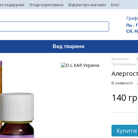
 та подарунки
Угода користувача
Відгуки про магазин
Блог
Графі
Пн - 
Сб, Н
Вид тварини
Ветаптека
Протизапальні 
Алергост
В наявності
140 г
Купити