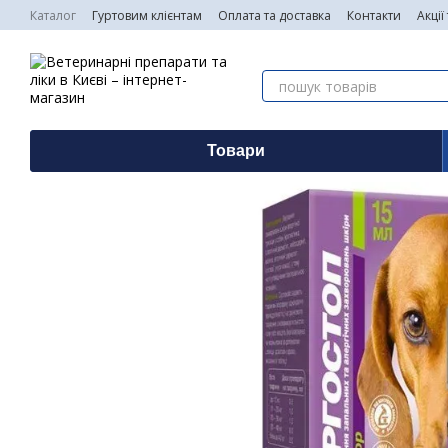
Перейти до основного контенту
Каталог
Гуртовим клієнтам
Оплата та доставка
Контакти
Акції
Товари