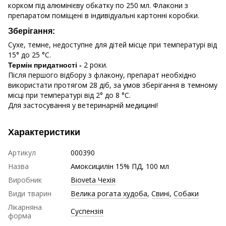
корком під алюмінієву обкатку по 250 мл. Флакони з
препаратом поміщені в індивідуальні картонні коробки.
Зберігання:
Сухе, темне, недоступне для дітей місце при температурі від
15° до 25 °С.
2 роки.
Термін придатності -
Після першого відбору з флакону, препарат необхідно
використати протягом 28 діб, за умов зберігання в темному
місці при температурі від 2° до 8 °С.
Для застосування у ветеринарній медицині!
Характеристики
Артикул
000390
Назва
Амоксицилін 15% ПД, 100 мл
Виробник
Bioveta Чехія
Види тварин
Велика рогата худоба
,
Свині
,
Собаки
Лікарняна
Суспензія
форма