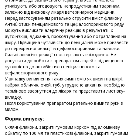
утилізують або згодовують непродуктивним тваринам,
залежно від висновку лікаря ветеринарної медицини.
Перед застосуванням ретельно струсити вміст флакону.
Антибіотики пеніцилінового та цефалоспоринового ряду
можуть викликати алергічну реакцію в результаті їх
аутоін’єкції, вдихання, проковтування або потрапляння на
шкіру. Підвищена чутливість до пеніцилінів може призвести
до перехресної реакції із цефалоспоринами та навпаки.
Сильні алергічні реакції спостерігають епізодично. Не
допускати до роботи з препаратом людей з підвищеною
чутливістю до антибіотиків пеніцилінового та
цефалоспоринового ряду.
У випадку виникнення таких симптомів як висип на шкірі,
набряк обличчя, очей, губ, утруднене дихання, необхідно
терміново звернутися до лікаря та представити листівку-
вкладку.
Після користування препаратом ретельно вимити руки з
милом.
Форма випуску:
Скляні флакони, закриті гумовим корком під алюмінієву
обкатку по 100 мл та пластикові флакони, закриті гумовим