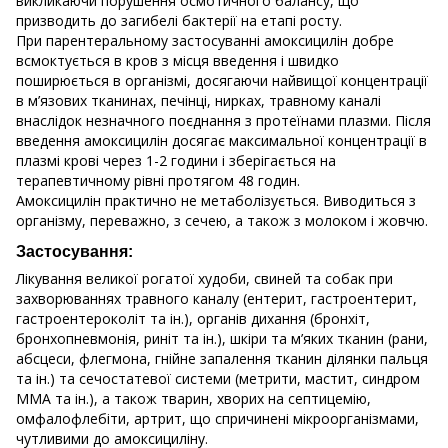
викликаючи порушення осмотичного балансу, що
призводить до загибелі бактерії на етапі росту.
При парентеральному застосуванні амоксицилін добре
всмоктується в кров з місця введення і швидко
поширюється в організмі, досягаючи найвищої концентрації
в м’язових тканинах, печінці, нирках, травному каналі
внаслідок незначного поєднання з протеїнами плазми. Після
введення амоксицилін досягає максимальної концентрації в
плазмі крові через 1-2 години і зберігається на
терапевтичному рівні протягом 48 годин.
Амоксицилін практично не метаболізується. Виводиться з
організму, переважно, з сечею, а також з молоком і жовчю.
Застосування:
Лікування великої рогатої худоби, свиней та собак при
захворюваннях травного каналу (ентерит, гастроентерит,
гастроентероколіт та ін.), органів дихання (бронхіт,
бронхопневмонія, риніт та ін.), шкіри та м’яких тканин (рани,
абсцеси, флегмона, гнійне запалення тканин ділянки пальця
та ін.) та сечостатевої системи (метрити, мастит, синдром
ММА та ін.), а також тварин, хворих на септицемію,
омфалофлебіти, артрит, що спричинені мікроорганізмами,
чутливими до амоксициліну.