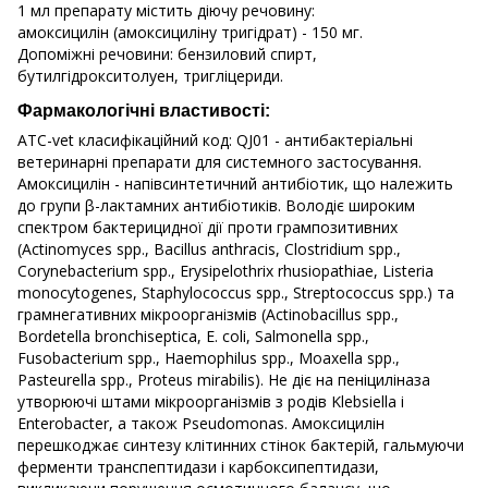
1 мл препарату містить діючу речовину:
амоксицилін (амоксициліну тригідрат) - 150 мг.
Допоміжні речовини: бензиловий спирт,
бутилгідрокситолуен, тригліцериди.
Фармакологічні властивості:
АТС-vet класифікаційний код: QJ01 - антибактеріальні
ветеринарні препарати для системного застосування.
Амоксицилін - напівсинтетичний антибіотик, що належить
до групи β-лактамних антибіотиків. Володіє широким
спектром бактерицидної дії проти грампозитивних
(Actinomyces spp., Bacillus anthracis, Clostridium spp.,
Corynebacterium spp., Erysipelothrix rhusiopathiae, Listeria
monocytogenes, Staphylococcus spp., Streptococcus spp.) та
грамнегативних мікроорганізмів (Actinobacillus spp.,
Bordetella bronchiseptica, E. coli, Salmonella spp.,
Fusobacterium spp., Haemophilus spp., Moaxella spp.,
Pasteurella spp., Proteus mirabilis). Не діє на пеніциліназа
утворюючі штами мікроорганізмів з родів Klebsiella і
Enterobacter, а також Pseudomonas. Амоксицилін
перешкоджає синтезу клітинних стінок бактерій, гальмуючи
ферменти транспептидази і карбоксипептидази,