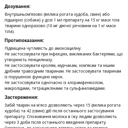
Дозування:
Внутрішньом’язово (велика рогата худоба, свині) або
підшкірно (собаки) у дозі 1 мл препарату на 15 кг маси тіла
тварини одноразово (10 мг діючої речовини на 1 кг маси
тіла).
Протипоказання:
Підвищена чутливість до амоксициліну.
Не застосовувати при інфекціях, викликаних бактеріями, що
утворюють пеніциліназу.
Не застосовувати кролям, мурчакам, хом’якам та іншим
дрібним травоїдним тваринам. Не застосовувати тваринам
із порушеною функцією нирок.
Не застосовувати одночасно із хлорамфеніколом,
макролідами, тетрациклінами та сульфаніламідами.
Застереження:
Забій тварин на м'ясо дозволяють через 15 (велика рогата
худоба) та 42 (свині) діб після останнього застосування
препарату. Споживання молока в їжу людям дозволяють
через 3 доби після останнього введення препарату.
Отримане, до зазначеного терміну, м'ясо та молоко