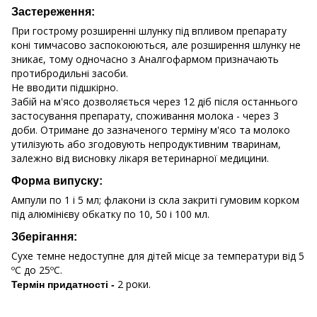
Застереження:
При гострому розширенні шлунку під впливом препарату
коні тимчасово заспокоюються, але розширення шлунку не
зникає, тому одночасно з Аналгофармом призначають
протибродильні засоби.
Не вводити підшкірно.
Забій на м'ясо дозволяється через 12 діб після останнього
застосування препарату, споживання молока - через 3
доби. Отримане до зазначеного терміну м'ясо та молоко
утилізують або згодовують непродуктивним тваринам,
залежно від висновку лікаря ветеринарної медицини.
Форма випуску:
Ампули по 1 і 5 мл; флакони із скла закриті гумовим корком
під алюмінієву обкатку по 10, 50 і 100 мл.
Зберігання:
Сухе темне недоступне для дітей місце за температури від 5
ºС до 25ºС.
2 роки.
Термін придатності -