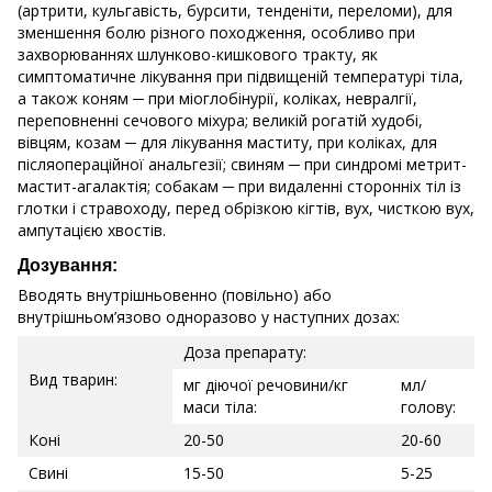
(артрити, кульгавість, бурсити, тенденіти, переломи), для
зменшення болю різного походження, особливо при
захворюваннях шлунково-кишкового тракту, як
симптоматичне лікування при підвищеній температурі тіла,
а також коням ─ при міоглобінурії, коліках, невралгії,
переповненні сечового міхура; великій рогатій худобі,
вівцям, козам ─ для лікування маститу, при коліках, для
післяопераційної анальгезії; свиням ─ при синдромі метрит-
мастит-агалактія; собакам ─ при видаленні сторонніх тіл із
глотки і стравоходу, перед обрізкою кігтів, вух, чисткою вух,
ампутацією хвостів.
Дозування:
Вводять внутрішньовенно (повільно) або
внутрішньом’язово одноразово у наступних дозах:
Доза препарату:
Вид тварин:
мг діючої речовини/кг
мл/
маси тіла:
голову:
Коні
20-50
20-60
Свині
15-50
5-25