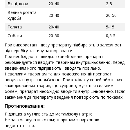
Вівці, кози
20-40
2-8
Велика рогата
20-40
20-50
худоба
Телята
20-40
5-15
Собаки
20-50
0,5-5
При використанні дозу препарату підбирають в залежності
від перебігу та типу захворювання.
При необхідності швидкого знеболення препарат
рекомендується вводити тваринам внутрішньовенно, перед
введенням його підігрівають і вводять повільно.
Невеликим тваринам та для подовження дії препарат
вводять внутрішньом'язово. При коліках у коней або інших
захворюваннях тварин, що супроводжуються сильним
болем, препарат необхідно вводити внутрішньовенно. Після
закінчення дії препарату введення повторюють по показах.
Протипоказання:
Підвищена чутливість до метамізолу натрію.
Не застосовувати котам; тваринам з нирковою
недостатністю.