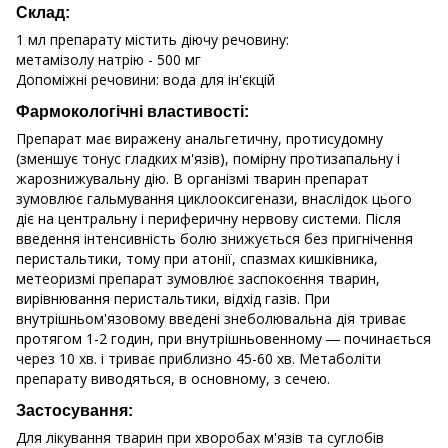
Склад:
1 мл препарату містить діючу речовину:
метамізолу натрію - 500 мг
Допоміжні речовини: вода для ін'єкцій
Фармокологічні властивості:
Препарат має виражену анальгетичну, протисудомну
(зменшує тонус гладких м'язів), помірну протизапальну і
жарознижувальну дію. В організмі тварин препарат
зумовлює гальмування циклооксигенази, внаслідок цього
діє на центральну і периферичну нервову системи. Після
введення інтенсивність болю знижується без пригнічення
перистальтики, тому при атонії, спазмах кишківника,
метеоризмі препарат зумовлює заспокоєння тварин,
вирівнювання перистальтики, відхід газів. При
внутрішньом'язовому введені знеболювальна дія триває
протягом 1-2 годин, при внутрішньовенному ― починається
через 10 хв. і триває приблизно 45-60 хв. Метаболіти
препарату виводяться, в основному, з сечею.
Застосування:
Для лікування тварин при хворобах м'язів та суглобів