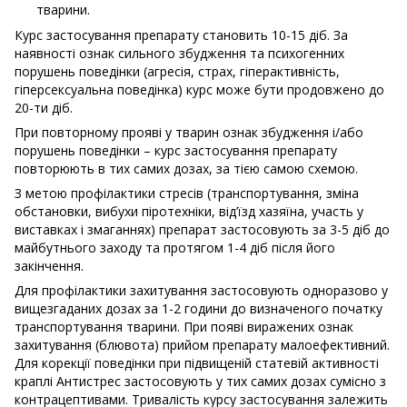
тварини.
Курс застосування препарату становить 10-15 діб. За
наявності ознак сильного збудження та психогенних
порушень поведінки (агресія, страх, гіперактивність,
гіперсексуальна поведінка) курс може бути продовжено до
20-ти діб.
При повторному прояві у тварин ознак збудження і/або
порушень поведінки – курс застосування препарату
повторюють в тих самих дозах, за тією самою схемою.
З метою профілактики стресів (транспортування, зміна
обстановки, вибухи піротехніки, від’їзд хазяїна, участь у
виставках і змаганнях) препарат застосовують за 3-5 діб до
майбутнього заходу та протягом 1-4 діб після його
закінчення.
Для профілактики захитування застосовують одноразово у
вищезгаданих дозах за 1-2 години до визначеного початку
транспортування тварини. При появі виражених ознак
захитування (блювота) прийом препарату малоефективний.
Для корекції поведінки при підвищеній статевій активності
краплі Антистрес застосовують у тих самих дозах сумісно з
контрацептивами. Тривалість курсу застосування залежить