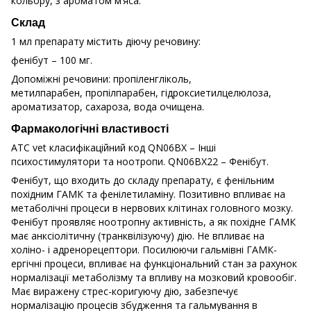
кольору, з ароматом м’яса.
Склад
1 мл препарату містить діючу речовину:
фенібут – 100 мг.
Допоміжні речовини: пропіленгліколь,
метилпарабен, пропілпарабен, гідроксиетилцелюлоза,
ароматизатор, сахароза, вода очищена.
Фармакологічні властивості
АТС vet класифікаційний код QN06BX – Інші
психостимулятори та ноотропи. QN06BX22 – Фенібут.
Фенібут, що входить до складу препарату, є фенільним
похідним ГАМК та фенілетиламіну. Позитивно впливає на
метаболічні процеси в нервових клітинах головного мозку.
Фенібут проявляє ноотропну активність, а як похідне ГАМК
має анксіолітичну (транквілізуючу) дію. Не впливає на
холіно- і адренорецептори. Посилюючи гальмівні ГАМК-
ергічні процеси, впливає на функціональний стан за рахунок
нормалізації метаболізму та впливу на мозковий кровообіг.
Має виражену стрес-коригуючу дію, забезпечує
нормалізацію процесів збудження та гальмування в