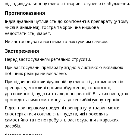
від індивідуальної чутливості тварин і ступеню їх збудження.
Протипоказання
Індивідуальна чутливість до компонентів препарату (у тому
числі в анамнезі), гостра та хронічна ниркова
недостатність, діабет.
Не застосовувати вагітним та лактуючим самкам.
Застереження
Перед застосуванням ретельно струсити.
При застосуванні препарату згідно з листівкою-вкладкою
побічних реакцій не виявлено.
При підвищеній індивідуальній чутливості до компонентів
препарату, можливі прояви збудження, сонливості,
дратівливості, нудоти та алергічні реакції. В таких випадках
проводять симптоматичну та десенсибілізуючу терапію.
Рідко, при першому введенні препарату, у тварин може
спостерігатися сонливість і нудота, які проходять
самостійно та не потребують застосування лікарських
засобів.