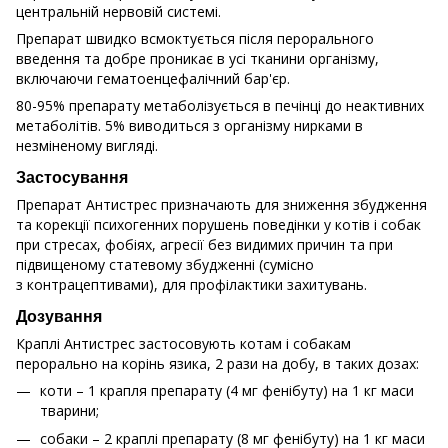
центральній нервовій системі.
Препарат швидко всмоктується після перорального
введення та добре проникає в усі тканини організму,
включаючи гематоенцефалічний бар'єр.
80-95% препарату метаболізується в печінці до неактивних
метаболітів. 5% виводиться з організму нирками в
незміненому вигляді.
Застосування
Препарат Антистрес призначають для зниження збудження
та корекції психогенних порушень поведінки у котів і собак
при стресах, фобіях, агресії без видимих причин та при
підвищеному статевому збудженні (сумісно
з контрацептивами), для профілактики захитувань.
Дозування
Краплі Антистрес застосовують котам і собакам
перорально на корінь язика, 2 рази на добу, в таких дозах:
коти – 1 крапля препарату (4 мг фенібуту) на 1 кг маси
тварини;
собаки – 2 краплі препарату (8 мг фенібуту) на 1 кг маси