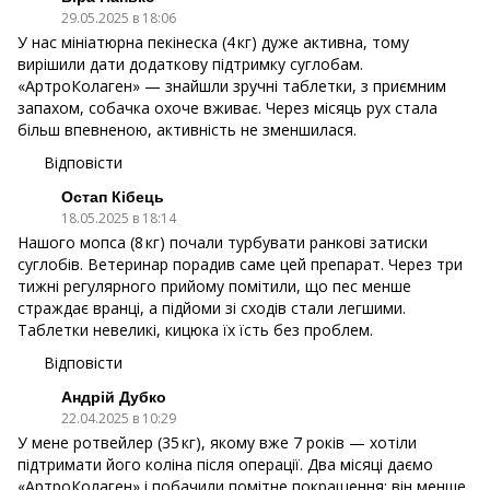
29.05.2025 в 18:06
У нас мініатюрна пекінеска (4 кг) дуже активна, тому
вирішили дати додаткову підтримку суглобам.
«АртроКолаген» — знайшли зручні таблетки, з приємним
запахом, собачка охоче вживає. Через місяць рух стала
більш впевненою, активність не зменшилася.
Відповісти
Остап Кібець
18.05.2025 в 18:14
Нашого мопса (8 кг) почали турбувати ранкові затиски
суглобів. Ветеринар порадив саме цей препарат. Через три
тижні регулярного прийому помітили, що пес менше
страждає вранці, а підйоми зі сходів стали легшими.
Таблетки невеликі, кицюка їх їсть без проблем.
Відповісти
Андрій Дубко
22.04.2025 в 10:29
У мене ротвейлер (35 кг), якому вже 7 років — хотіли
підтримати його коліна після операції. Два місяці даємо
«АртроКолаген» і побачили помітне покращення: він менше