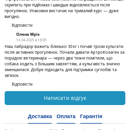
скрипить при підйомах і швидше відновлюється після
прогулянок. Упаковки вистачає на тривалий курс — дуже
вигідно.
Відповісти
Олена Мріх
13.04.2025 в 16:05
Наш лабрадор важить близько 30 кг і почав трохи кульгати
після активних прогулянок. Почали давати АртроКолаген за
порадою ветеринара — через два тижні помітили, що
собака ходить з більшим завзяттям, а кульгавість значно
зменшилася. Добре підходить для підтримки суглобів та
зв’язок.
Відповісти
Написати відгук
Доставка
Оплата
Гарантія