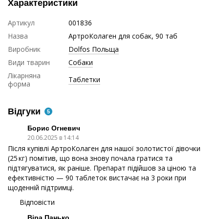
Характеристики
Артикул
001836
Назва
АртроКолаген для собак, 90 таб
Виробник
Dolfos Польща
Види тварин
Собаки
Лікарняна
Таблетки
форма
Відгуки
5
Борис Огневич
20.06.2025 в 14:14
Після купівлі АртроКолаген для нашої золотистої дівочки
(25 кг) помітив, що вона знову почала гратися та
підтягуватися, як раніше. Препарат підійшов за ціною та
ефективністю — 90 таблеток вистачає на 3 роки при
щоденній підтримці.
Відповісти
Віра Панько