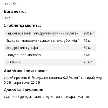
90 табл.
Вага нетто:
90 г.
1 таблетка містить:
Гідролізований Тип-другий-курячий колаген
200 мг
Екстракт новозеландської зеленогубої мідії
70 мг
Хондроїтин сульфат
60 мг
Гіалуронова кислота
5 мг
Вітамін С
25 мг
Аналітичні показники:
сирий протеїн 61%,сира клітковина-0,2 %, олії та сирий жир
0,5%, сира зола-25,0%.
Допоміжні речовини:
сухі пивні дріжджі, мальтодекстрин, стеарат магнію.