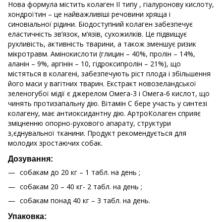
Нова формула містить колаген II типу , гіалуронову кислоту,
хондроїтин – це найважливіші речовини хряща і
синовіальної рідини. Біодоступний колаген забезпечує
еластичність зв’язок, м’язів, сухожилків. Це підвищує
рухливість, активність тварини, а також зменшує ризик
мікротравм. Амінокислоти (глицин – 40%, пролін – 14%,
аланін – 9%, аргінін – 10, гідроксипролін – 21%), що
містяться в колагені, забезпечують ріст плода і збільшення
його маси у вагітних тварин. Екстракт новозеландської
зеленогубої мідії є джерелом Омега-3 і Омега-6 кислот, що
чинять протизапальну дію. Вітамін С бере участь у синтезі
колагену, має антиоксидантну дію. АртроКолаген сприяє
зміцненню опорно-рухового апарату, структури
з,єднувальної тканини. Продукт рекомендується для
молодих зростаючих собак.
Дозування:
собакам до 20 кг – 1 табл. на день ;
собакам 20 – 40 кг- 2 табл. на день ;
собакам понад 40 кг – 3 табл. на день.
Упаковка: