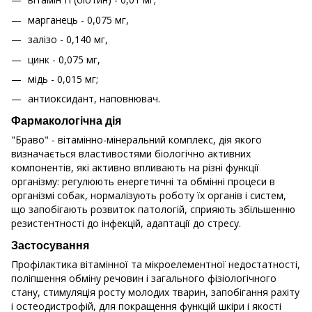
марганець - 0,075 мг,
залізо - 0,140 мг,
цинк - 0,075 мг,
мідь - 0,015 мг;
антиоксидант, наповнювач.
Фармакологічна дія
"Браво" - вітамінно-мінеральний комплекс, дія якого
визначається властивостями біологічно активних
компонентів, які активно впливають на різні функції
організму: регулюють енергетичні та обмінні процеси в
організмі собак, нормалізують роботу їх органів і систем,
що запобігають розвиток патологій, сприяють збільшенню
резистентності до інфекцій, адаптації до стресу.
Застосування
Профілактика вітамінної та мікроелементної недостатності,
поліпшення обміну речовин і загального фізіологічного
стану, стимуляція росту молодих тварин, запобігання рахіту
і остеодистрофій, для покращення функцій шкіри і якості