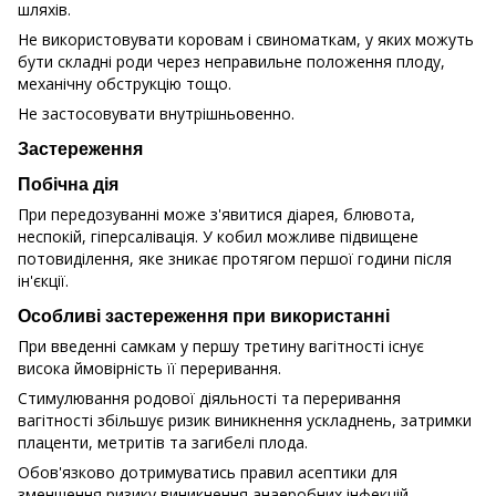
шляхів.
Не використовувати коровам і свиноматкам, у яких можуть
бути складні роди через неправильне положення плоду,
механічну обструкцію тощо.
Не застосовувати внутрішньовенно.
Застереження
Побічна дія
При передозуванні може з'явитися діарея, блювота,
неспокій, гіперсалівація. У кобил можливе підвищене
потовиділення, яке зникає протягом першої години після
ін'єкції.
Особливі застереження при використанні
При введенні самкам у першу третину вагітності існує
висока ймовірність її переривання.
Стимулювання родової діяльності та переривання
вагітності збільшує ризик виникнення ускладнень, затримки
плаценти, метритів та загибелі плода.
Обов'язково дотримуватись правил асептики для
зменшення ризику виникнення анаеробних інфекцій.