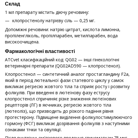
Склад
1 мл препарату містить діючу речовину:
клопростенолу натрієву сіль — 0,25 мг.
Допоміжні речовини: натрію цитрат, кислота лимонна,
пропіленгліколь, пропілпарабен, метилпарабен, вода
високоочищена.
Фармакологічні властивості
ATCvet класифікаційний код: QG02 — інші гінекологічні
ветеринарні препарати (QG02AD590 — клопростенол).
Клопростенол — синтетичний аналог простагландину F2a,
який в період лютеальної фази статевого циклу у самок
викликає регресію жовтого тіла та сприяє росту і розвитку
фолікулів. При введенні в лютеїнову фазу еструсу
клопростенол спричиняє різке зниження лютеїнових
рецепторів (ЛГ) в яєчниках, регресію жовтого тіла
(лютеоліз), що призводить до різкого падіння рівня
прогестерону. Підвищене виділення фолікулостимулюючого
гормону (ФСГ) викликає дозрівання фолікулів з наступними
ознаками тічки та овуляції.
Після внутрішньом'язового введення свиноматкам 75 мкг