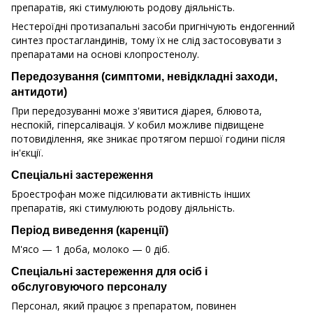
препаратів, які стимулюють родову діяльність.
Нестероїдні протизапальні засоби пригнічують ендогенний
синтез простагландинів, тому їх не слід застосовувати з
препаратами на основі клопростенолу.
Передозування (симптоми, невідкладні заходи,
антидоти)
При передозуванні може з'явитися діарея, блювота,
неспокій, гіперсалівація. У кобил можливе підвищене
потовиділення, яке зникає протягом першої години після
ін'єкції.
Спеціальні застереження
Броестрофан може підсилювати активність інших
препаратів, які стимулюють родову діяльність.
Період виведення (каренції)
М'ясо — 1 доба, молоко — 0 діб.
Спеціальні застереження для осіб і
обслуговуючого персоналу
Персонал, який працює з препаратом, повинен