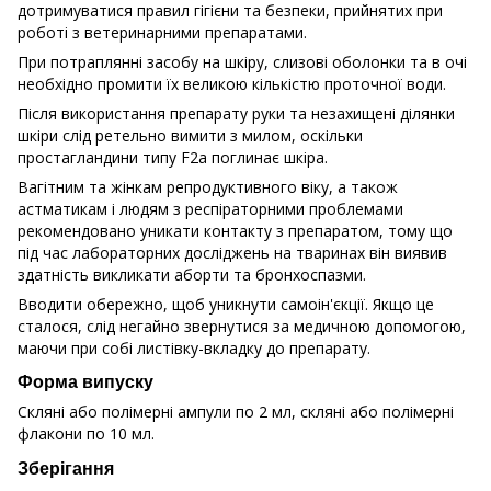
дотримуватися правил гігієни та безпеки, прийнятих при
роботі з ветеринарними препаратами.
При потраплянні засобу на шкіру, слизові оболонки та в очі
необхідно промити їх великою кількістю проточної води.
Після використання препарату руки та незахищені ділянки
шкіри слід ретельно вимити з милом, оскільки
простагландини типу F2а поглинає шкіра.
Вагітним та жінкам репродуктивного віку, а також
астматикам і людям з респіраторними проблемами
рекомендовано уникати контакту з препаратом, тому що
під час лабораторних досліджень на тваринах він виявив
здатність викликати аборти та бронхоспазми.
Вводити обережно, щоб уникнути самоін'єкції. Якщо це
сталося, слід негайно звернутися за медичною допомогою,
маючи при собі листівку-вкладку до препарату.
Форма випуску
Скляні або полімерні ампули по 2 мл, скляні або полімерні
флакони по 10 мл.
Зберігання