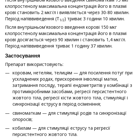
клопростенолу максимальна концентрація його в плазмі
крові становить 2 мкг/л і виявляється через 30-80 хвилин.
Період напіввиведення (Т
) триває 3 години 10 хвилин.
1/2
Після внутрішньом'язового введення корові 150 мкг
клопростенолу максимальна концентрація його в плазмі
крові досягається через 90 хвилин і становить 1,4 мкг/л.
Період напіввиведення триває 1 годину 37 хвилин.
Застосування
Препарат використовують:
коровам, нетелям, телицям — для посилення потуг при
ускладнених родах, прискорення інволюції матки,
затримання посліду, терапії ендометритів у комбінації з
протимікробними засобами, регресії персистентного
жовтого тіла, регресії кісти жовтого тіла, стимуляції і
синхронізації еструсу в період осіменіння;
свиноматкам — для стимуляції родів та синхронізації
опоросів;
кобилам — для стимуляції еструсу та регресії
персистентного жовтого тіла.