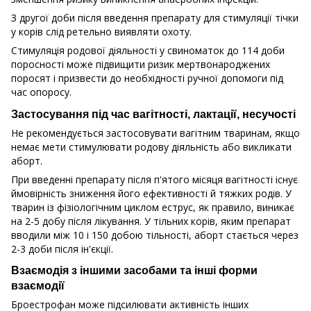
З другої доби після введення препарату для стимуляції тічки
у корів слід ретельно виявляти охоту.
Стимуляція родової діяльності у свиноматок до 114 доби
поросності може підвищити ризик мертвонароджених
поросят і призвести до необхідності ручної допомоги під
час опоросу.
Застосування під час вагітності, лактації, несучості
Не рекомендується застосовувати вагітним тваринам, якщо
немає мети стимулювати родову діяльність або викликати
аборт.
При введенні препарату після п'ятого місяця вагітності існує
ймовірність зниження його ефективності й тяжких родів. У
тварин із фізіологічним циклом еструс, як правило, виникає
на 2-5 добу після лікування. У тільних корів, яким препарат
вводили між 10 і 150 добою тільності, аборт стається через
2-3 доби після ін'єкції.
Взаємодія з іншими засобами та інші форми
взаємодії
Броестрофан може підсилювати активність інших