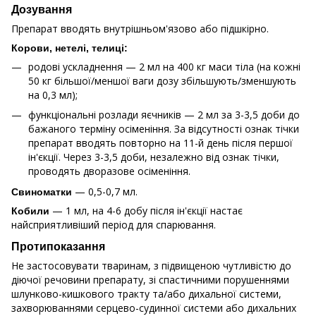
Дозування
Препарат вводять внутрішньом'язово або підшкірно.
Корови, нетелі, телиці:
родові ускладнення — 2 мл на 400 кг маси тіла (на кожні
50 кг більшої/меншої ваги дозу збільшують/зменшують
на 0,3 мл);
функціональні розлади яєчників — 2 мл за 3-3,5 доби до
бажаного терміну осіменіння. За відсутності ознак тічки
препарат вводять повторно на 11-й день після першої
ін'єкції. Через 3-3,5 доби, незалежно від ознак тічки,
проводять дворазове осіменіння.
— 0,5-0,7 мл.
Свиноматки
— 1 мл, на 4-6 добу після ін'єкції настає
Кобили
найсприятливіший період для спарювання.
Протипоказання
Не застосовувати тваринам, з підвищеною чутливістю до
діючої речовини препарату, зі спастичними порушеннями
шлунково-кишкового тракту та/або дихальної системи,
захворюваннями серцево-судинної системи або дихальних