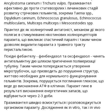
Ancylostoma caninum і Trichuris vulpis. Празиквантел
ефективно діє проти статевозрілих і личинкових стадій
розвитку стрічкових гельмінтів, зокрема Taenia spp.,
Dipylidium caninum, Echinococcus granulosus, Echinococcus
multilocularis, Multiceps multiceps і Mesocestoides spp.
Пірантел діє як холінергічний антагоніст, механізм дії якого
полягає в стимулюванні нікотинових холінорецепторів
паразита, що викликає спастичний параліч і таким чином
дозволяє видалити паразита з травного тракту
перистальтикою.
Похідні фебантелу - фенбендазол та оксфендазол - чинять
антигельмінтну дію шляхом пригнічення полімеризації
тубуліну. Таким чином попереджається утворення
мікротрубочок, що призводить до порушення структур,
життєво необхідних для нормального функціонування
гельмінтів. Зокрема, порушується поглинання глюкози, що
веде до виснаження АТФ в клітинах. Паразит гине в
результаті виснаження енергетичних запасів, що
відбувається через 2-3 доби.
Празиквантел швидко всмоктується і розповсюджується
організмом паразиту. Дослідження як in vitro, так і in vivo