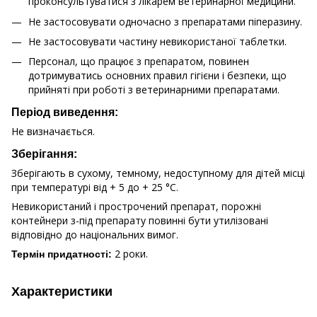
проконсультуватися з лікарем ветеринарної медицини.
Не застосовувати одночасно з препаратами піперазину.
Не застосовувати частину невикористаної таблетки.
Персонал, що працює з препаратом, повинен
дотримуватись основних правил гігієни і безпеки, що
прийняті при роботі з ветеринарними препаратами.
Період виведення:
Не визначається.
Зберігання:
Зберігають в сухому, темному, недоступному для дітей місці
при температурі від + 5 до + 25 °С.
Невикористаний і прострочений препарат, порожні
контейнери з-під препарату повинні бути утилізовані
відповідно до національних вимог.
2 роки.
Термін придатності:
Характеристики