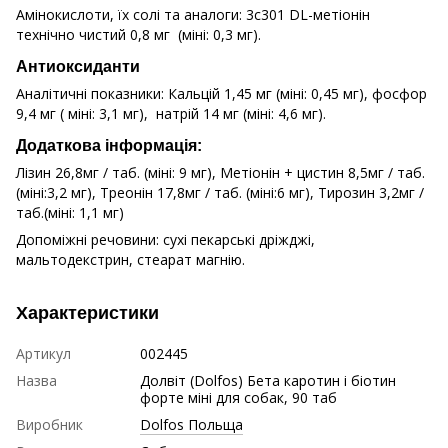
Амінокислоти, їх солі та аналоги: 3c301 DL-метіонін
технічно чистий 0,8 мг (міні: 0,3 мг).
Антиоксиданти
Аналітичні показники: Кальцій 1,45 мг (міні: 0,45 мг), фосфор
9,4 мг ( міні: 3,1 мг), натрій 14 мг (міні: 4,6 мг).
Додаткова інформація:
Лізин 26,8мг / таб. (міні: 9 мг), Метіонін + цистин 8,5мг / таб.
(міні:3,2 мг), Треонін 17,8мг / таб. (міні:6 мг), Тирозин 3,2мг /
таб.(міні: 1,1 мг)
Допоміжні речовини: сухі пекарські дріжджі,
мальтодекстрин, стеарат магнію.
Характеристики
Артикул
002445
Назва
Долвіт (Dolfos) Бета каротин і біотин
форте міні для собак, 90 таб
Виробник
Dolfos Польща