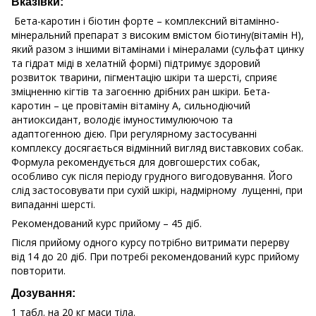
Вказівки:
Бета-каротин і біотин форте – комплексний вітамінно-
мінеральний препарат з високим вмістом біотину(вітамін H),
який разом з іншими вітамінами і мінералами (сульфат цинку
та гідрат міді в хелатній формі) підтримує здоровий
розвиток тварини, пігментацію шкіри та шерсті, сприяє
зміцненню кігтів та загоєнню дрібних ран шкіри. Бета-
каротин – це провітамін вітаміну А, сильнодіючий
антиоксидант, володіє імуностимулюючою та
адаптогенною дією. При регулярному застосуванні
комплексу досягається відмінний вигляд виставкових собак.
Формула рекомендується для довгошерстих собак,
особливо сук після періоду грудного вигодовування. Його
слід застосовувати при сухій шкірі, надмірному лущенні, при
випаданні шерсті.
Рекомендований курс прийому – 45 діб.
Після прийому одного курсу потрібно витримати перерву
від 14 до 20 діб. При потребі рекомендований курс прийому
повторити.
Дозування:
1 табл. на 20 кг маси тіла.