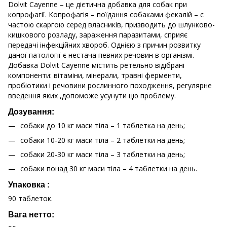
Dolvit Cayenne – це дієтична добавка для собак при
копрофагії. Копрофагія – поїдання собаками фекалій – є
частою скаргою серед власників, призводить до шлунково-
кишкового розладу, зараження паразитами, сприяє
передачі інфекційних хвороб. Однією з причин розвитку
даної патології є нестача певних речовин в організмі.
Добавка Dolvit Cayenne містить ретельно відібрані
компоненти: вітаміни, мінерали, травні ферменти,
пробіотики і речовини рослинного походження, регулярне
введення яких ,допоможе усунути цю проблему.
Дозування:
собаки до 10 кг маси тіла – 1 таблетка на день;
собаки 10-20 кг маси тіла – 2 таблетки на день;
собаки 20-30 кг маси тіла – 3 таблетки на день;
собаки понад 30 кг маси тіла – 4 таблетки на день.
Упаковка :
90 таблеток.
Вага нетто: