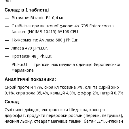
90 г.
Склад: в 1 таблетці
Вітаміни: Вітамін B1 0,4 мг
Стабілізатори кишкової флори: 4b1705 Enterococcus
faecium (NCIMB 10415) 6*108 CFU
1k-Ферменти: Амілаза 680 j.Ph.Eur.
Ліпаза 470 j.Ph.Eur.
Протеази 48 j.Ph.Eur.
Ph.Eur.U — трипсин інактивуюча одиниця Європейської
Фармакопеї
Аналітичні показники:
Сирий протеїн 17%, сира клітковина 7%, олії та сирий жир
0,1%, сира зола 35,4%, кальцій 4,8%, фофор 2%, натрій 0,7%
Склад:
Сухі пивні дріжджі, екстракт юки Шидігера, кальцію
дифосфат, продукти переробки рослин ( перець, петрушка),
насіння льону, стеарат магнію,вітаміни, бета-1,3/1,6-глюкан