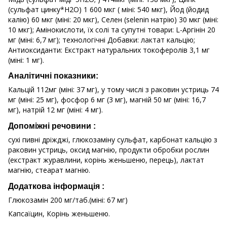
(сульфат цинку*H2O) 1 600 мкг ( міні: 540 мкг), Йод (йодид
калію) 60 мкг (міні: 20 мкг), Селен (selenin натрію) 30 мкг (міні:
10 мкг); Амінокислоти, їх солі та супутні товари: L-Аргінін 20
мг (міні: 6,7 мг); технологічні Добавки: лактат кальцію;
Антиоксиданти: Екстракт натуральних токоферолів 3,1 мг
(міні: 1 мг).
Аналітичні показники:
Кальцій 112мг (міні: 37 мг), у тому числі з раковин устриць 74
мг (міні: 25 мг), фосфор 6 мг (3 мг), магній 50 мг (міні: 16,7
мг), натрій 12 мг (міні: 4 мг).
Допоміжні речовини :
сухі пивні дріжджі, глюкозаміну сульфат, карбонат кальцію з
раковин устриць, оксид магнію, продукти обробки рослин
(екстракт журавлини, корінь женьшеню, перець), лактат
магнію, стеарат магнію.
Додаткова інформація :
Глюкозамін 200 мг/таб.(міні: 67 мг)
Капсаїцин, Корінь женьшеню.