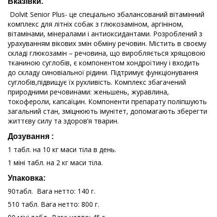
Вказівки.
Dolvit Senior Plus- це спеціально збалансований вітамінний
комплекс для літніх собак з глюкозаміном, аргініном,
вітамінами, мінералами і антиоксидантами. Розроблений з
урахуванням вікових змін обміну речовин. Містить в своєму
складі глюкозамін – речовина, що виробляється хрящовою
тканиною суглобів, є компонентом хондроїтину і входить
до складу синовіальної рідини. Підтримує функціонування
суглобів,підвищує їх рухливість. Комплекс збагачений
природними речовинами: женьшень, журавлина,
токофероли, капсаїцин. Компоненти препарату поліпшують
загальний стан, зміцнюють імунітет, допомагають зберегти
життєву силу та здоров’я тварин.
Дозування :
1 табл. на 10 кг маси тіла в день.
1 міні табл. на 2 кг маси тіла.
Упаковка:
90табл. Вага нетто: 140 г.
510 табл. Вага нетто: 800 г.