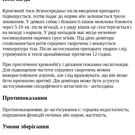
Кров'яний тиск безпосередньо після введення препарату
підвищується, потім падає до норми або залишається трохи
зниженим. У деяких собак і більшості кішок можлива блювота
через 5-10 хв. після ін'єкції, а у ряду кішок це спостерігається і
на виході з наркозу. У ряді випадків має місце незначне
посмикування окремих груп м'язів. Під дією домітора
сповільнюється ритм серцевих скорочень і знижується
температура тіла. Після застосування препарату тварин слід
утримувати в теплі щонайменше протягом 12 годин.
При пригніченні кровообігу і дихання показана оксигенація.
Для підвищення частоти серцевих скорочень можна
використовувати атропін, але слід враховувати, що він може
бути причиною аритмії. Дія домітора може бути усунута
застосуванням специфічного антагоніста - антіседана.
Протипоказання
Протипоказаннями до застосування є: серцева недостатність;
порушення функцій печінки або нирок; вагітність.
Умови зберігання