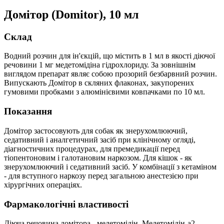
Домітор (Domitor), 10 мл
Склад
Водний розчин для ін'єкцій, що містить в 1 мл в якості діючої
речовини 1 мг медетомідіна гідрохлориду. За зовнішнім
виглядом препарат являє собою прозорий безбарвний розчин.
Випускають Домітор в скляних флаконах, закупорених
гумовими пробками з алюмінієвими ковпачками по 10 мл.
Показання
Домітор застосовують для собак як знерухомлюючий,
седативний і аналгетичний засіб при клінічному огляді,
діагностичних процедурах, для премедикації перед
тіопентоновим і галотановим наркозом. Для кішок - як
знерухомлюючий і седативний засіб. У комбінації з кетаміном
- для вступного наркозу перед загальною анестезією при
хірургічних операціях.
Фармакологічні властивості
Діюча речовина домітора - медетомідін. Медетомідін-a2-