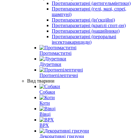
Протипаразитарні (антигельмінтики)
Протипаразитарні (гелі, мазі, спреї,
шампуні)
Протипаразитарні (ін'єкційні)
Протипаразитарні (краплі спот-он)
Протипаразитарні (нашийники)
Протипаразитарні (пероральні
інсектоакарициди)
Протимаститні
Діуретики
Протиепілептичні
Вид тварини
Собаки
Коти
Вівці
ВРХ
Декоративні гризуни