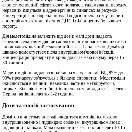
агоніст, основний ефект якого полягає в гальмуванні передачі
нервових імпульсів в адренергічних синапсах за рахунок
конкуренції з норадреналіном. Під дією препарату у тварин
спостерігається пригнічення ЦНС і підвищення больового
порогу.
Дія медетомідіна залежить від дози: малі дози надають
середню седативну дію без аналгезії, в той час як великі дози
викликають значний седативний ефект і аналгезію. Домітор
швидко всмоктується після внутрішньом'язової ін'єкції,
концентрація препарату в крові досягає максимуму через 15-
30 хвилин.
Медетомідін швидко розподіляється в організмі. Від 85% до
90% препарату зв'язується з білками сироватки. Медетомідін
окислюється в печінці, невелика частина метіліруется в
нирках. Більшість метаболітів препарату виводиться з сечею.
Період напіввиведення 1-2 години.
Дози та спосіб застосування
Домітор в чистому вигляді вводиться внутрішньом'язово,
внутрішньовенно і підшкірно собакам, внутрішньом'язово і
підшкірно - кішкам. Максимальний ефект настає через 10-15