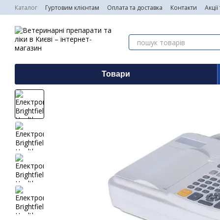
Перейти до основного контенту
Каталог
Гуртовим клієнтам
Оплата та доставка
Контакти
Акції
Товари