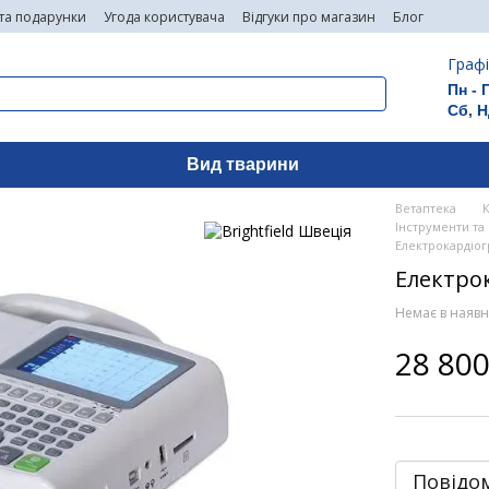
 та подарунки
Угода користувача
Відгуки про магазин
Блог
Графі
Пн - 
Сб, Н
Вид тварини
Ветаптека
Інструменти та 
Електрокардіогр
Електрок
Немає в наявн
28 800
Повідом