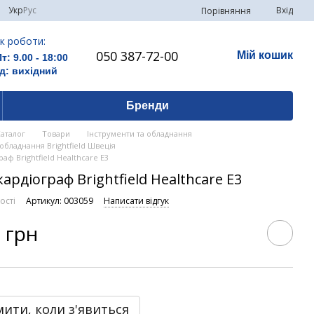
Укр
Рус
Вхід
Порівняння
к роботи:
050 387-72-00
Мій кошик
Пт: 9.00 - 18:00
д: вихідний
Бренди
Каталог
Товари
Інструменти та обладнання
обладнання Brightfield Швеція
аф Brightfield Healthcare E3
ардіограф Brightfield Healthcare E3
ості
Артикул: 003059
Написати відгук
 грн
ити, коли з'явиться