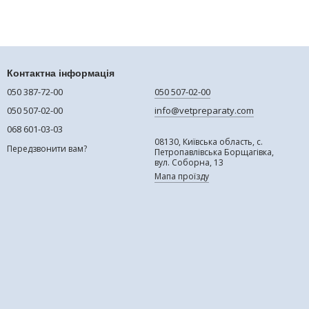
Контактна інформація
050 387-72-00
050 507-02-00
050 507-02-00
info@vetpreparaty.com
068 601-03-03
08130, Київська область, с.
Передзвонити вам?
Петропавлівська Борщагівка,
вул. Соборна, 13
Мапа проїзду