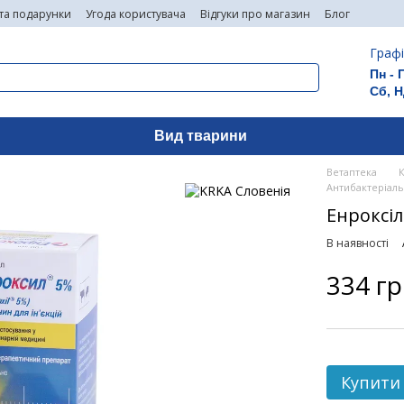
 та подарунки
Угода користувача
Відгуки про магазин
Блог
Графі
Пн - 
Сб, Н
Вид тварини
Ветаптека
Антибактеріаль
Енроксіл
В наявності
334 г
Купити