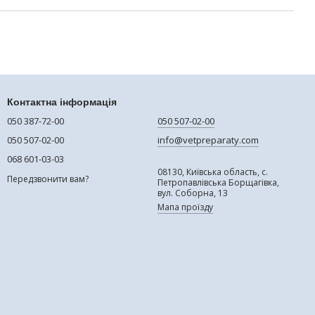
Контактна інформація
050 387-72-00
050 507-02-00
050 507-02-00
info@vetpreparaty.com
068 601-03-03
08130, Київська область, с.
Передзвонити вам?
Петропавлівська Борщагівка,
вул. Соборна, 13
Мапа проїзду