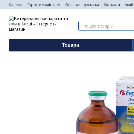
Перейти до основного контенту
Каталог
Гуртовим клієнтам
Оплата та доставка
Контакти
Акції
Товари