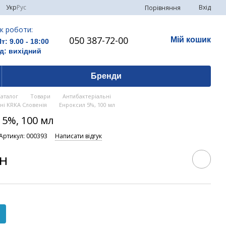
Укр
Рус
Вхід
Порівняння
к роботи:
050 387-72-00
Мій кошик
Пт: 9.00 - 18:00
д: вихідний
Бренди
Каталог
Товари
Антибактеріальні
ні KRKA Словенія
Енроксил 5%, 100 мл
 5%, 100 мл
Артикул: 000393
Написати відгук
рн