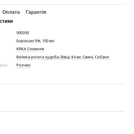
Оплата
Гарантія
стики
000393
Енроксил 5%, 100 мл
KRKA Словенія
Велика рогата худоба
,
Вівці
,
Кози
,
Свині
,
Собаки
орма
Розчин