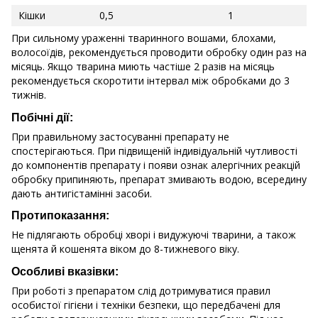
Кішки
0,5
1
При сильному ураженні тваринного вошами, блохами,
волосоїдів, рекомендується проводити обробку один раз на
місяць. Якщо тварина миють частіше 2 разів на місяць
рекомендується скоротити інтервал між обробками до 3
тижнів.
Побічні дії:
При правильному застосуванні препарату не
спостерігаються. При підвищеній індивідуальній чутливості
до компонентів препарату і появи ознак алергічних реакцій
обробку припиняють, препарат змивають водою, всередину
дають антигістамінні засоби.
Протипоказання:
Не підлягають обробці хворі і видужуючі тварини, а також
щенята й кошенята віком до 8-тижневого віку.
Особливі вказівки:
При роботі з препаратом слід дотримуватися правил
особистої гігієни і техніки безпеки, що передбачені для