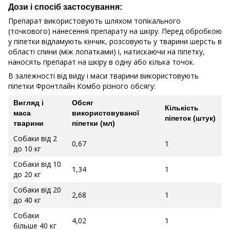
Дози і спосіб застосування:
Препарат використовують шляхом топікального
(точкового) нанесення препарату на шкіру. Перед обробкою
у піпетки відламують кінчик, розсовують у тварини шерсть в
області спини (між лопатками) і, натискаючи на піпетку,
наносять препарат на шкіру в одну або кілька точок.
В залежності від виду і маси тварини використовують
піпетки Фронтлайн Комбо різного обсягу:
Вигляд і
Обсяг
Кількість
маса
використовуваної
піпеток (штук)
тварини
піпетки (мл)
Собаки від 2
0,67
1
до 10 кг
Собаки від 10
1,34
1
до 20 кг
Собаки від 20
2,68
1
до 40 кг
Собаки
4,02
1
більше 40 кг