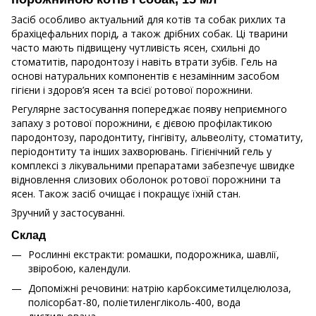
Засіб особливо актуальний для котів та собак рихлих та
брахіцефальних порід, а також дрібних собак. Ці тварини
часто мають підвищену чутливість ясен, схильні до
стоматитів, пародонтозу і навіть втрати зубів. Гель на
основі натуральних компонентів є незамінним засобом
гігієни і здоров’я ясен та всієї ротової порожнини.
Регулярне застосування попереджає появу неприємного
запаху з ротової порожнини, є дієвою профілактикою
пародонтозу, пародонтиту, гінгівіту, альвеоліту, стоматиту,
періодонтиту та інших захворювань. Гігієнічний гель у
комплексі з лікувальними препаратами забезпечує швидке
відновлення слизових оболонок ротової порожнини та
ясен. Також засіб очищає і покращує їхній стан.
Зручний у застосуванні.
Склад
Рослинні екстракти: ромашки, подорожника, шавлії,
звіробою, календули.
Допоміжні речовини: натрію карбоксиметилцелюлоза,
полісорбат-80, поліетиленгліколь-400, вода