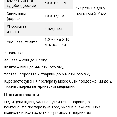
Велика рогата
50,0-100,0 мл
худоба (доросла)
1-2 рази на добу
Свині, вівці
протягом 5-7 діб
10,0-15,0 мл
(дорослі)
*Поросята,
3,0-5,0 мл
ягнята
1,0 мл на 5-10
*Лошата, телята
кг маси тіла
* Примітка:
лошата – коні до 1 року,
ягнята – вівці до 4-місячного віку,
телята і поросята – тварини до 6 місячного віку.
Курс застосування препарату може бути продовжений до 2
тижнів лікарем ветеринарної медицини.
Протипоказання
Підвищена індивідуальна чутливість тварини до
компонентів препарату (в тому числі в анамнезі). При
підвищеній індивідуальній чутливості тварини до