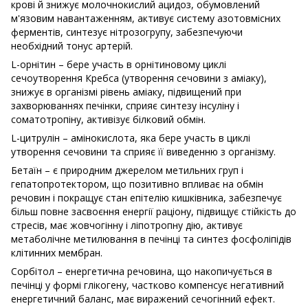
крові й знижує молочнокислий ацидоз, обумовлений
м'язовим навантаженням, активує систему азотовмісних
ферментів, синтезує нітрозогрупу, забезпечуючи
необхідний тонус артерій.
L-oрнiтин – бере участь в орнiтиновому циклi
сечоутворення Кребса (утворення сечовини з амiаку),
знижує в органiзмi рiвень амiаку, пiдвищений при
захворюваннях печiнки, сприяє синтезу iнсулiну i
соматотропiну, активiзує бiлковий обмiн.
L-цитрулін – амінокислота, яка бере участь в циклі
утворення сечовини та сприяє її виведенню з організму.
Бетаїн – є природним джерелом метильних груп і
гепатопротектором, що позитивно впливає на обмiн
речовин i покращує стан епiтелiю кишківника, забезпечує
бiльш повне засвоєння енергiї рацiону, пiдвищує стiйкiсть до
стресiв, має жовчогiнну i лiпотропну дiю, активує
метаболiчне метилювання в печiнцi та синтез фосфолiпiдiв
клiтинних мембран.
Сорбітол – енергетична речовина, що накопичується в
печінці у формі глікогену, частково компенсує негативний
енергетичний баланс, має виражений сечогінний ефект.