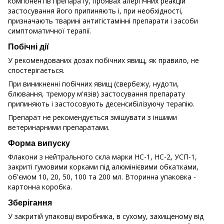
компонентів препарату, проявах алергічних реакцій
застосування його припиняють i, при необхідності,
призначають тварині антигістамінні препарати і засоби
симптоматичної терапії.
Побічні дії
У рекомендованих дозах побічних явищ, як правило, не
спостерігається.
При виникненні побічних явищ (свербежу, нудоти,
блювання, тремору м'язів) застосування препарату
припиняють і застосовують десенсибілізуючу терапію.
Препарат не рекомендується змішувати з іншими
ветеринарними препаратами.
Форма випуску
Флакони з нейтрального скла марки НС-1, НС-2, УСП-1,
закриті гумовими корками під алюмінієвими обкатками,
об'ємом 10, 20, 50, 100 та 200 мл. Вторинна упаковка -
картонна коробка.
Зберігання
У закритій упаковці виробника, в сухому, захищеному від