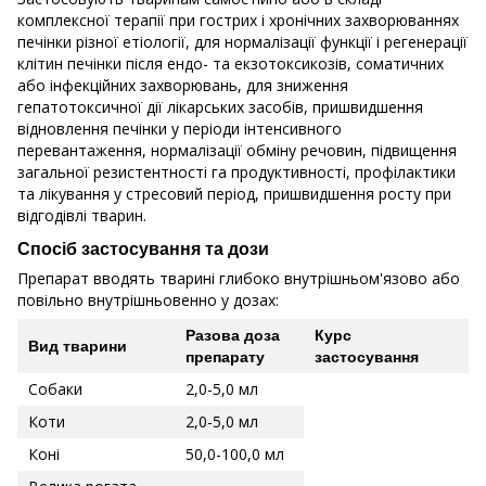
комплексної терапiї при гострих i хронiчних захворюваннях
печiнки рiзної етiологiї, для нормалiзацiї функцiї i регенерацiї
клiтин печiнки пiсля ендо- та екзотоксикозiв, соматичних
або iнфекцiйних захворювань, для зниження
гепатотоксичної дiї лікарських засобiв, пришвидшення
відновлення печiнки у періоди iнтенсивного
перевантаження, нормалiзацiї обмiну речовин, пiдвищення
загальної резистентностi га продуктивностi, профiлактики
та лiкування у стресовий перiод, пришвидшення росту при
вiдгодiвлi тварин.
Спосіб застосування та дози
Препарат вводять тварині глибоко внутрішньом'язово або
повільно внутрішньовенно у дозах:
Разова доза
Курс
Вид тварини
препарату
застосування
Собаки
2,0-5,0 мл
Коти
2,0-5,0 мл
Коні
50,0-100,0 мл