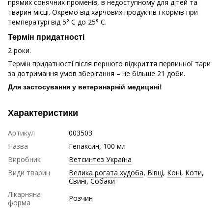
прямих сонячних променів, в недоступному для дітей та
тварин місці. Окремо від харчових продуктів і кормів при
температурі від 5° C до 25° C.
Термін придатності
2 роки.
Термін придатності після першого відкриття первинної тари
за дотримання умов зберігання – не більше 21 доби.
Для застосування у ветеринарній медицині!
Характеристики
Артикул
003503
Назва
Гепаксин, 100 мл
Виробник
Ветсинтез Україна
Види тварин
Велика рогата худоба
,
Вівці
,
Коні
,
Коти
,
Свині
,
Собаки
Лікарняна
Розчин
форма