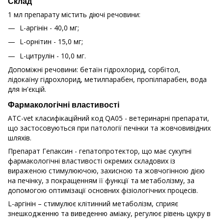
Склад
1 мл препарату містить діючі речовини:
L-apгiнiн - 40,0 мг;
L-орнiтин - 15,0 мг;
L-цитрулiн - 10,0 мг.
Допоміжні речовини: бетаїн гідрохлорид, сорбітол,
лідокаїну гідрохлорид, метилпарабен, пропілпарабен, вода
для ін'єкцій.
Фармакологічні властивості
ATC-vet класифікаційний код QA05 - ветеринарні препарати,
що застосовуються при патології печінки та жовчовивідних
шляхів.
Препарат Гепаксин - гепатопротектор, що має сукупні
фармакологічні властивості окремих складових із
вираженою стимулюючою, захисною та жовчогінною дією
на печінку, з покращенням її функції та метаболізму, за
допомогою оптимізації основних фізіологічних процесів.
L-аргінін – стимулює клітинний метаболізм, сприяє
знешкодженню та виведенню аміаку, регулює рівень цукру в