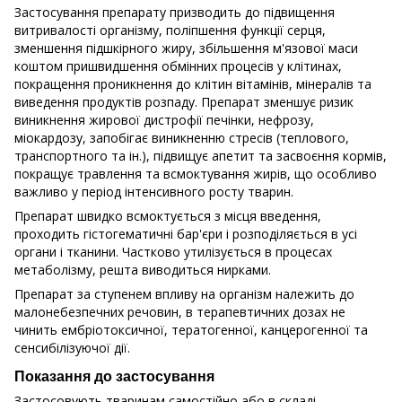
Застосування препарату призводить до підвищення
витривалості організму, поліпшення функції серця,
зменшення підшкірного жиру, збільшення м'язової маси
коштом пришвидшення обмінних процесів у клітинах,
покращення проникнення до клітин вітамінів, мінералів та
виведення продуктів розпаду. Препарат зменшує ризик
виникнення жирової дистрофії печінки, нефрозу,
міокардозу, запобігає виникненню стресів (теплового,
транспортного та ін.), підвищує апетит та засвоєння кормів,
покращує травлення та всмоктування жирів, що особливо
важливо у період інтенсивного росту тварин.
Препарат швидко всмоктується з місця введення,
проходить гістогематичні бар'єри і розподіляється в yci
органи і тканини. Частково утилізується в процесах
метаболізму, решта виводиться нирками.
Препарат за ступенем впливу на організм належить до
малонебезпечних речовин, в терапевтичних дозах не
чинить ембріотоксичної, тератогенної, канцерогенної та
сенсибілізуючої дії.
Показання до застосування
Застосовують тваринам самостійно або в складі