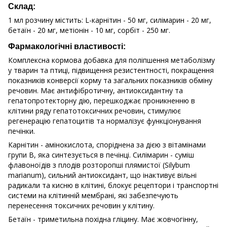
Склад:
1 мл розчину містить: L-карнітин - 50 мг, силімарин - 20 мг,
бетаїн - 20 мг, метіонін - 10 мг, сорбіт - 250 мг.
Фармакологічні властивості:
Комплексна кормова добавка для поліпшення метаболізму
у тварин та птиці, підвищення резистентності, покращення
показників конверсії корму та загальних показників обміну
речовин. Має антифібротичну, антиоксидантну та
гепатопротекторну дію, перешкоджає проникненню в
клітини ряду гепатотоксичних речовин, стимулює
регенерацію гепатоцитів та нормалізує функціонування
печінки.
Карнітин - амінокислота, споріднена за дією з вітамінами
групи В, яка синтезується в печінці. Силімарин - суміш
флавоноїдів з плодів розторопші плямистої (Silybum
marianum), сильний антиоксидант, що інактивує вільні
радикали та кисню в клітині, блокує рецептори і транспортні
системи на клітинній мембрані, які забезпечують
перенесення токсичних речовин у клітину.
Бетаїн - триметильна похідна гліцину. Має жовчогінну,