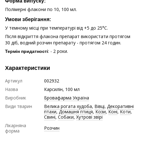
Форма випуску:
Полімерні флакони по 10, 100 мл.
Умови зберігання:
У темному місці при температурі від +5 до 25°С.
Після відкриття флакона препарат використати протягом
30 діб, водний розчин препарату - протягом 24 годин.
: - 2 роки.
Термін придатності
Характеристики
Артикул
002932
Назва
Карсилін, 100 мл
Виробник
Бровафарма Україна
Види тварин
Велика рогата худоба
,
Вівці
,
Декоративні
птахи
,
Домашня птиця
,
Кози
,
Коні
,
Коти
,
Свині
,
Собаки
,
Хутрові звірі
Лікарняна
Розчин
форма