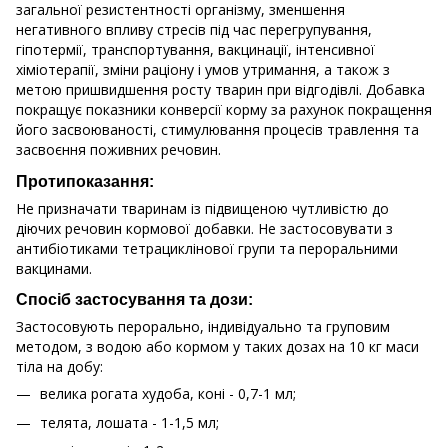
загальної резистентності організму, зменшення
негативного впливу стресів під час перегрупування,
гіпотермії, транспортування, вакцинації, інтенсивної
хіміотерапії, зміни раціону і умов утримання, а також з
метою пришвидшення росту тварин при відгодівлі. Добавка
покращує показники конверсії корму за рахунок покращення
його засвоюваності, стимулювання процесів травлення та
засвоєння поживних речовин.
Протипоказання:
Не призначати тваринам із підвищеною чутливістю до
діючих речовин кормової добавки. Не застосовувати з
антибіотиками тетрациклінової групи та пероральними
вакцинами.
Спосіб застосування та дози:
Застосовують перорально, індивідуально та груповим
методом, з водою або кормом у таких дозах на 10 кг маси
тіла на добу:
велика рогата худоба, коні - 0,7-1 мл;
телята, лошата - 1-1,5 мл;