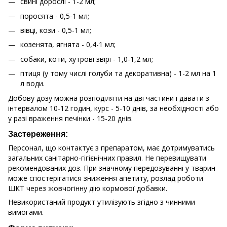
свині дорослі - 1-2 мл;
поросята - 0,5-1 мл;
вівці, кози - 0,5-1 мл;
козенята, ягнята - 0,4-1 мл;
собаки, коти, хутрові звірі - 1,0-1,2 мл;
птиця (у тому числі голуби та декоративна) - 1-2 мл на 1
л води.
Добову дозу можна розподіляти на дві частини і давати з
інтервалом 10-12 годин, курс - 5-10 днів, за необхідності або
у разі враження печінки - 15-20 днів.
Застереження:
Персонал, що контактує з препаратом, має дотримуватись
загальних санітарно-гігієнічних правил. Не перевищувати
рекомендованих доз. При значному передозуванні у тварин
може спостерігатися зниження апетиту, розлад роботи
ШКТ через жовчогінну дію кормової добавки.
Невикористаний продукт утилізують згідно з чинними
вимогами.