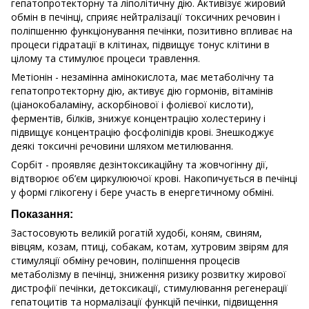
гепатопротекторну та ліполітичну дію. Активізує жировий
обмін в печінці, сприяє нейтралізації токсичних речовин і
поліпшенню функціонування печінки, позитивно впливає на
процеси гідратації в клітинах, підвищує тонус клітини в
цілому та стимулює процеси травлення.
Метіонін - незамінна амінокислота, має метаболічну та
гепатопротекторну дію, активує дію гормонів, вітамінів
(ціанокобаламіну, аскорбінової і фолієвої кислоти),
ферментів, білків, знижує концентрацію холестерину і
підвищує концентрацію фосфоліпідів крові. Знешкоджує
деякі токсичні речовини шляхом метилювання.
Сорбіт - проявляє дезінтоксикаційну та жовчогінну дії,
відтворює об’єм циркулюючої крові. Накопичується в печінці
у формі глікогену і бере участь в енергетичному обміні.
Показання:
Застосовують великій рогатій худобі, коням, свиням,
вівцям, козам, птиці, собакам, котам, хутровим звірям для
стимуляції обміну речовин, поліпшення процесів
метаболізму в печінці, зниження ризику розвитку жирової
дистрофії печінки, детоксикації, стимулювання регенерації
гепатоцитів та нормалізації функцій печінки, підвищення