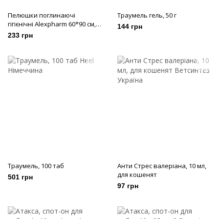
Пелюшки поглинаючі
Траумель гель, 50 г
гігієнічні Alexpharm 60*90 см,
144 грн
10 шт
233 грн
Траумель, 100 таб
Анти Стрес валеріана, 10 мл,
для кошенят
501 грн
97 грн