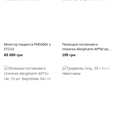
Монітор пацієнта PM5000V з
Пелюшки поглинаючі
ETCO2
гігієнічні Alexpharm 40*60 см,
20 шт
65 000 грн
195 грн