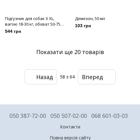
Підгузник для собак X XL,
Демезон, 50 мл
вагою 18-30 кг, обхват 50-75
103 грн
см 10 шт
544 грн
Показати ще 20 товарів
Назад
Вперед
58
з 64
050 387-72-00
050 507-02-00
068 601-03-03
Контакти
Повна версія сайту