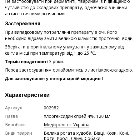
Не застосовувати при дерматиті, тваринам із підвищеною
чутливістю до складових препарату, одночасно з іншими
антисептичними розчинами.
Застереження
При випадковому потраплянні препарату в очі, його
необхідно відразу змити великою кількістю проточної води.
Зберігати в оригінальному упакуванні у захищеному від
світла місці при температурі від 1 до 25 °C.
3 роки.
Термін придатності
Перед застосуванням ознайомитись з листівкою-вкладкою.
Для застосування у ветеринарній медицині!
Характеристики
Артикул
002982
Назва
Хлоргексидин спрей 4%, 120 мл
Виробник
Медіпромтек Україна
Види тварин
Велика рогата худоба
,
Вівці
,
Кози
,
Коні
,
Коти
,
Кролі
,
Свині
,
Собаки