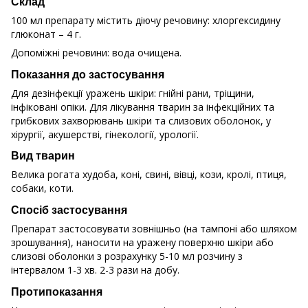
Склад
100 мл препарату містить діючу речовину: хлоргексидину
глюконат – 4 г.
Допоміжні речовини: вода очищена.
Показання до застосування
Для дезінфекції уражень шкіри: гнійні рани, тріщини,
інфіковані опіки. Для лікування тварин за інфекційних та
грибкових захворювань шкіри та слизових оболонок, у
хірургії, акушерстві, гінекології, урології.
Вид тварин
Велика рогата худоба, коні, свині, вівці, кози, кролі, птиця,
собаки, коти.
Спосіб застосування
Препарат застосовувати зовнішньо (на тампоні або шляхом
зрошування), наносити на уражену поверхню шкіри або
слизові оболонки з розрахунку 5-10 мл розчину з
інтервалом 1-3 хв. 2-3 рази на добу.
Протипоказання