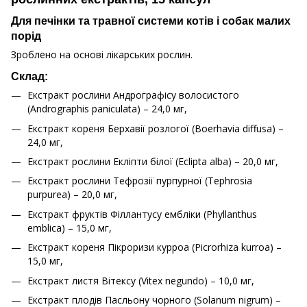
Для печінки та травної системи котів і собак малих
порід
Зроблено на основі лікарських рослин.
Склад:
Екстракт рослини Андрографісу волосистого
(Andrographis paniculata) – 24,0 мг,
Екстракт кореня Берхавії розлогої (Boerhavia diffusa) –
24,0 мг,
Екстракт рослини Екліпти білої (Eclipta alba) – 20,0 мг,
Екстракт рослини Тефрозії пурпурної (Tephrosia
purpurea) – 20,0 мг,
Екстракт фруктів Філлантусу ембліки (Phyllanthus
emblica) – 15,0 мг,
Екстракт кореня Пікроризи курроа (Picrorhiza kurroa) –
15,0 мг,
Екстракт листя Вітексу (Vitex negundo) – 10,0 мг,
Екстракт плодів Пасльону чорного (Solanum nigrum) –