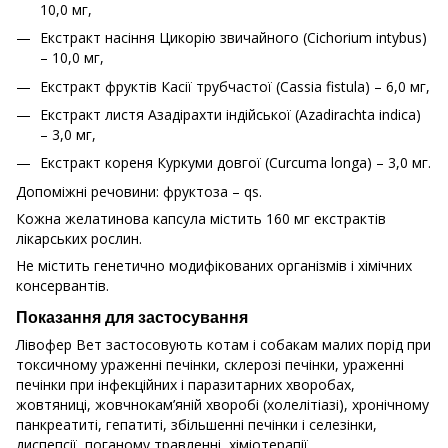
10,0 мг,
Екстракт насіння Цикорію звичайного (Cichorium intybus)
– 10,0 мг,
Екстракт фруктів Касії трубчастої (Cassia fistula) – 6,0 мг,
Екстракт листя Азадірахти індійської (Azadirachta indica)
– 3,0 мг,
Екстракт кореня Куркуми довгої (Curcuma longa) – 3,0 мг.
Допоміжні речовини: фруктоза – qs.
Кожна желатинова капсула містить 160 мг екстрактів
лікарських рослин.
Не містить генетично модифікованих організмів і хімічних
консервантів.
Показання для застосування
Лівофер Вет застосовують котам і собакам малих порід при
токсичному ураженні печінки, склерозі печінки, ураженні
печінки при інфекційних і паразитарних хворобах,
жовтяниці, жовчнокам’яній хворобі (холелітіазі), хронічному
панкреатиті, гепатиті, збільшенні печінки і селезінки,
диспепсії, поганому травленні, хіміотерапії.