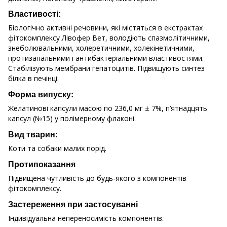
Властивості:
Біологічно активні речовини, які містяться в екстрактах
фітокомплексу Лівофер Вет, володіють спазмолітичними,
знеболювальними, холеретичними, холекінетичними,
протизапальними і антибактеріальними властивостями.
Стабілізують мембрани гепатоцитів. Підвищують синтез
білка в печінці.
Форма випуску:
Желатинові капсули масою по 236,0 мг ± 7%, п’ятнадцять
капсул (№15) у полімерному флаконі.
Вид тварин:
Коти та собаки малих порід.
Протипоказання
Підвищена чутливість до будь-якого з компонентів
фітокомплексу.
Застереження при застосуванні
Індивідуальна непереносимість компонентів.