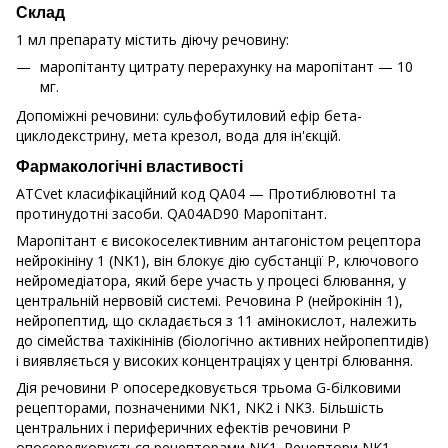
Склад
1 мл препарату містить діючу речовину:
маропітанту цитрату перерахунку на маропітант — 10
мг.
Допоміжні речовини: сульфобутиловий ефір бета-
циклодекстрину, мета крезол, вода для ін'єкцій.
Фармакологічні властивості
ATCvet класифікаційний код QA04 — ПротиблювотнІ та
протинудотні засоби. QA04AD90 Маропітант.
Маропітант є високоселективним антагоністом рецептора
нейрокініну 1 (NK1), він блокує дію субстанції Р, ключового
нейромедіатора, який бере участь у процесі блювання, у
центральній нервовій системі. Речовина Р (нейрокінін 1),
нейропептид, що складається з 11 амінокислот, належить
до сімейства тахікінінів (біологічно активних нейропептидів)
і виявляється у високих концентраціях у центрі блювання.
Дія речовини Р опосередковується трьома G-білковими
рецепторами, позначеними NK1, NK2 і NK3. Більшість
центральних і периферичних ефектів речовини Р
опосередковується рецепторами NK1. Рецептори NK1