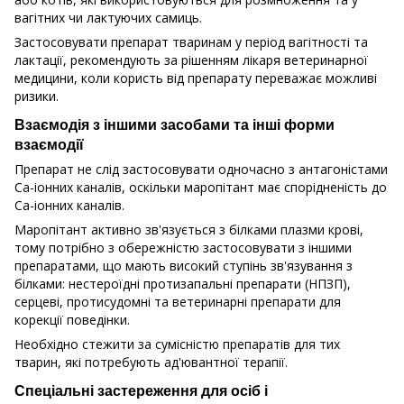
вагітних чи лактуючих самиць.
Застосовувати препарат тваринам у період вагітності та
лактації, рекомендують за рішенням лікаря ветеринарної
медицини, коли користь від препарату переважає можливі
ризики.
Взаємодія з іншими засобами та інші форми
взаємодії
Препарат не слід застосовувати одночасно з антагоністами
Са-іонних каналів, оскільки маропітант має спорідненість до
Са-іонних каналів.
Маропітант активно зв'язується з білками плазми крові,
тому потрібно з обережністю застосовувати з іншими
препаратами, що мають високий ступінь зв'язування з
білками: нестероїдні протизапальні препарати (НПЗП),
серцеві, протисудомні та ветеринарні препарати для
корекції поведінки.
Необхідно стежити за сумісністю препаратів для тих
тварин, які потребують ад'ювантної терапії.
Спеціальні застереження для осіб і