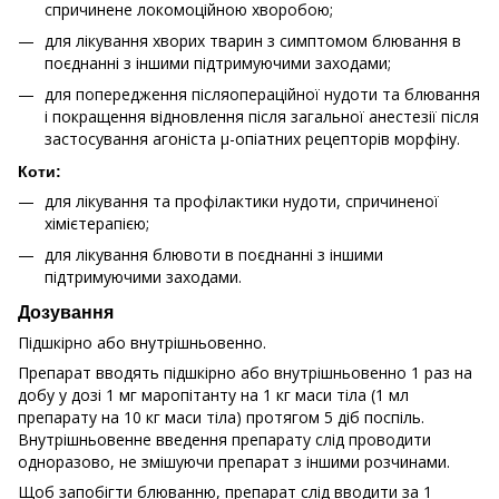
спричинене локомоційною хворобою;
для лікування хворих тварин з симптомом блювання в
поєднанні з іншими підтримуючими заходами;
для попередження післяопераційної нудоти та блювання
і покращення відновлення після загальної анестезії після
застосування агоніста μ-опіатних рецепторів морфіну.
Коти:
для лікування та профілактики нудоти, спричиненої
хімієтерапією;
для лікування блювоти в поєднанні з іншими
підтримуючими заходами.
Дозування
Підшкірно або внутрішньовенно.
Препарат вводять підшкірно або внутрішньовенно 1 раз на
добу у дозі 1 мг маропітанту на 1 кг маси тіла (1 мл
препарату на 10 кг маси тіла) протягом 5 діб поспіль.
Внутрішньовенне введення препарату слід проводити
одноразово, не змішуючи препарат з іншими розчинами.
Щоб запобігти блюванню, препарат слід вводити за 1