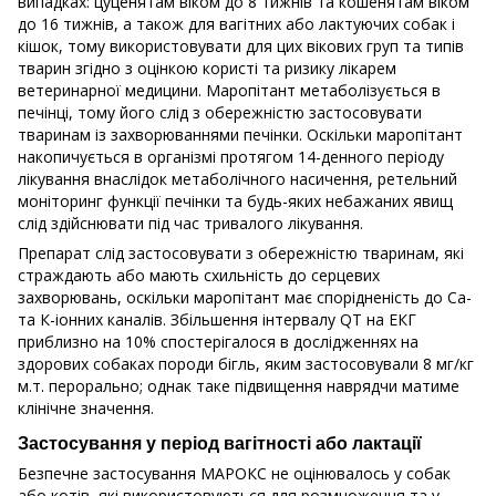
випадках: цуценятам віком до 8 тижнів та кошенятам віком
до 16 тижнів, а також для вагітних або лактуючих собак і
кішок, тому використовувати для цих вікових груп та типів
тварин згідно з оцінкою користі та ризику лікарем
ветеринарної медицини. Маропітант метаболізується в
печінці, тому його слід з обережністю застосовувати
тваринам із захворюваннями печінки. Оскільки маропітант
накопичується в організмі протягом 14-денного періоду
лікування внаслідок метаболічного насичення, ретельний
моніторинг функції печінки та будь-яких небажаних явищ
слід здійснювати під час тривалого лікування.
Препарат слід застосовувати з обережністю тваринам, які
страждають або мають схильність до серцевих
захворювань, оскільки маропітант має спорідненість до Са-
та К-іонних каналів. Збільшення інтервалу QТ на ЕКГ
приблизно на 10% спостерігалося в дослідженнях на
здорових собаках породи бігль, яким застосовували 8 мг/кг
м.т. перорально; однак таке підвищення наврядчи матиме
клінічне значення.
Застосування у період вагітності або лактації
Безпечне застосування МАРОКС не оцінювалось у собак
або котів, які використовуються для розмноження та у