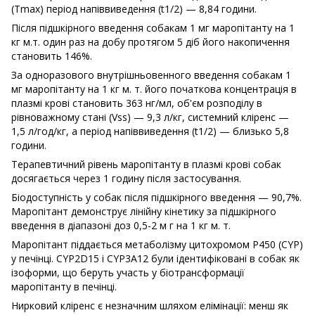
(Tmax) період напіввиведення (t1/2) — 8,84 години.
Після підшкірного введення собакам 1 мг маропітанту на 1
кг м.т. один раз на добу протягом 5 діб його накопичення
становить 146%.
За одноразового внутрішньовенного введення собакам 1
мг маропітанту на 1 кг м. т. його початкова концентрація в
плазмі крові становить 363 нг/мл, об'єм розподілу в
рівноважному стані (Vss) — 9,3 л/кг, системний кліренс —
1,5 л/год/кг, а період напіввиведення (t1/2) — близько 5,8
години.
Терапевтичний рівень маропітанту в плазмі крові собак
досягається через 1 годину після застосування.
Біодоступність у собак після підшкірного введення — 90,7%.
Маропітант демонструє лінійну кінетику за підшкірного
введення в діапазоні доз 0,5-2 м г на 1 кг м. т.
Маропітант піддається метаболізму цитохромом Р450 (CYP)
у печінці. CYP2D15 і CYP3A12 були ідентифіковані в собак як
ізоформи, що беруть участь у біотрансформації
маропітанту в печінці.
Нирковий кліренс є незначним шляхом елімінації: менш як