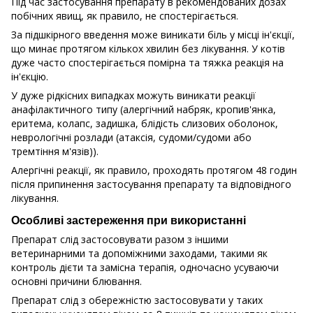
Під час застосування препарату в рекомендованих дозах
побічних явищ, як правило, не спостерігається.
За підшкірного введення може виникати біль у місці ін'єкції,
що минає протягом кількох хвилин без лікування. У котів
дуже часто спостерігається помірна та тяжка реакція на
ін'єкцію.
У дуже рідкісних випадках можуть виникати реакції
анафілактичного типу (алергічний набряк, кропив'янка,
еритема, колапс, задишка, блідість слизових оболонок,
неврологічні розлади (атаксія, судоми/судоми або
тремтіння м'язів)).
Алергічні реакції, як правило, проходять протягом 48 годин
після припинення застосування препарату та відповідного
лікування.
Особливі застереження при використанні
Препарат слід застосовувати разом з іншими
ветеринарними та допоміжними заходами, такими як
контроль дієти та замісна терапія, одночасно усуваючи
основні причини блювання.
Препарат слід з обережністю застосовувати у таких