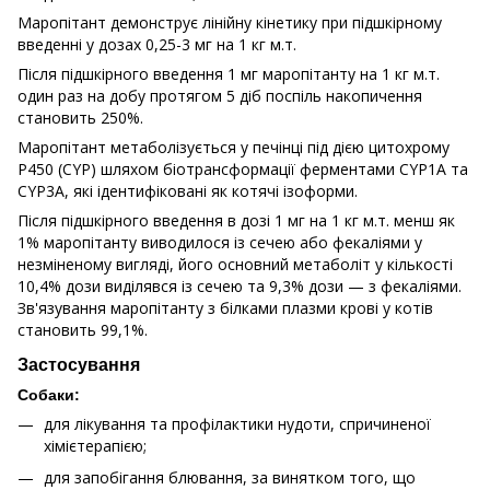
Маропітант демонструє лінійну кінетику при підшкірному
введенні у дозах 0,25-3 мг на 1 кг м.т.
Після підшкірного введення 1 мг маропітанту на 1 кг м.т.
один раз на добу протягом 5 діб поспіль накопичення
становить 250%.
Маропітант метаболізується у печінці під дією цитохрому
Р450 (CYP) шляхом біотрансформації ферментами CYP1A та
CYP3A, які ідентифіковані як котячі ізоформи.
Після підшкірного введення в дозі 1 мг на 1 кг м.т. менш як
1% маропітанту виводилося із сечею або фекаліями у
незміненому вигляді, його основний метаболіт у кількості
10,4% дози виділявся із сечею та 9,3% дози — з фекаліями.
Зв'язування маропітанту з білками плазми крові у котів
становить 99,1%.
Застосування
Собаки:
для лікування та профілактики нудоти, спричиненої
хімієтерапією;
для запобігання блювання, за винятком того, що