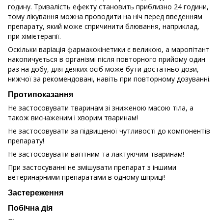
годину. Тривалість ефекту становить приблизно 24 години,
тому лікування можна проводити на ніч перед введенням
препарату, який може спричинити блювання, наприклад,
при хімієтерапії.
Оскільки варіація фармакокінетики є великою, а маропітант
накопичується в організмі після повторного прийому один
раз на добу, для деяких осіб може бути достатньо дози,
нижчої за рекомендовані, навіть при повторному дозуванні.
Протипоказання
Не застосовувати тваринам зі зниженою масою тіла, а
також виснаженим і хворим тваринам!
Не застосовувати за підвищеної чутливості до компонентів
препарату!
Не застосовувати вагітним та лактуючим тваринам!
При застосуванні не змішувати препарат з іншими
ветеринарними препаратами в одному шприці!
Застереження
Побічна дія