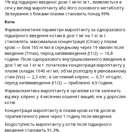
1% від підшкірно введеної дози 1 мг/кг м.т., виявляється в
сечі у вигляді маропітанту або його основного метаболіту.
Зв'язування з білками плазми становить понад 99%.
Коти
Фармакокінетичні параметри маропітанту за одноразового
підшкірного введення котам в дозі 1 мг на 1 кг м.т.
становлять: максимальна концентрація (Cmax) у плазмі
крові — біля 165 нг/мл в середньому через 19 хвилин після
введення (Tmax), період напіввиведення (t1/2) — 16,8
години. Після одноразового внутрішньовенного введення в
дозі 1 мг на 1 кг м.т. початкова концентрація маропітанту у
плазмі складає 1040 нг/ мл, об'єм розподілу в рівноважному
стані (Vss) — 2,3 л/кг, а системний кліренс — 0,51 л/год/кг,
період напіввиведення (t1/2) — приблизно 4,9 години.
Фармакокінетика маропітанту в організмі котів залежить
від віку: кліренс у 4-місячних кошенят вищий, ніж у дорослих
котів.
Концентрація маропітанту в плазмі крові котів досягає
терапевтичного рівня через 1 годину після введення.
Біодоступність маропітанту у котів після підшкірного
введення становить 91,3%.