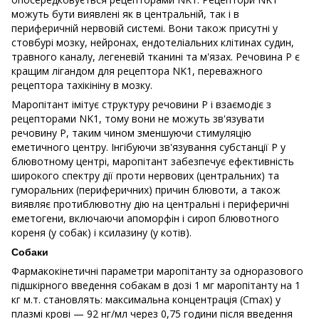
можуть бути виявлені як в центральній, так і в
периферичній нервовій системі. Вони також присутні у
стовбурі мозку, нейронах, ендотеліальних клітинах судин,
травного каналу, легеневій тканині та м'язах. Речовина Р є
кращим лігандом для рецептора NK1, переважного
рецептора тахікініну в мозку.
Маропітант імітує структуру речовини Р і взаємодіє з
рецепторами NK1, тому вони не можуть зв'язувати
речовину Р, таким чином зменшуючи стимуляцію
еметичного центру. Інгібуючи зв'язування субстанції Р у
блювотному центрі, маропітант забезпечує ефективність
широкого спектру дії проти нервових (центральних) та
гуморальних (периферичних) причин блювоти, а також
виявляє протиблювотну дію на центральні і периферичні
еметогени, включаючи апоморфін і сироп блювотного
кореня (у собак) і ксилазину (у котів).
Собаки
Фармакокінетичні параметри маропітанту за одноразового
підшкірного введення собакам в дозі 1 мг маропітанту на 1
кг м.т. становлять: максимальна концентрація (Cmax) у
плазмі крові — 92 нг/мл через 0,75 години після введення