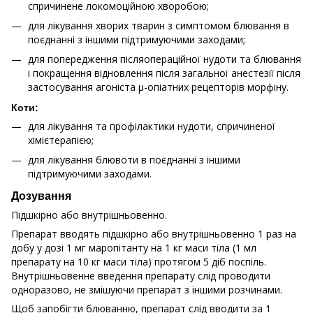
спричинене локомоційною хворобою;
для лікування хворих тварин з симптомом блювання в
поєднанні з іншими підтримуючими заходами;
для попередження післяопераційної нудоти та блювання
і покращення відновлення після загальної анестезії після
застосування агоніста μ-опіатних рецепторів морфіну.
Коти:
для лікування та профілактики нудоти, спричиненої
хімієтерапією;
для лікування блювоти в поєднанні з іншими
підтримуючими заходами.
Дозування
Підшкірно або внутрішньовенно.
Препарат вводять підшкірно або внутрішньовенно 1 раз на
добу у дозі 1 мг маропітанту на 1 кг маси тіла (1 мл
препарату на 10 кг маси тіла) протягом 5 діб поспіль.
Внутрішньовенне введення препарату слід проводити
одноразово, не змішуючи препарат з іншими розчинами.
Щоб запобігти блюванню, препарат слід вводити за 1