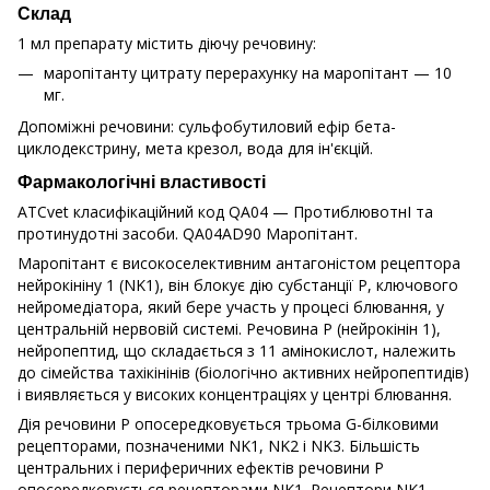
Склад
1 мл препарату містить діючу речовину:
маропітанту цитрату перерахунку на маропітант — 10
мг.
Допоміжні речовини: сульфобутиловий ефір бета-
циклодекстрину, мета крезол, вода для ін'єкцій.
Фармакологічні властивості
ATCvet класифікаційний код QA04 — ПротиблювотнІ та
протинудотні засоби. QA04AD90 Маропітант.
Маропітант є високоселективним антагоністом рецептора
нейрокініну 1 (NK1), він блокує дію субстанції Р, ключового
нейромедіатора, який бере участь у процесі блювання, у
центральній нервовій системі. Речовина Р (нейрокінін 1),
нейропептид, що складається з 11 амінокислот, належить
до сімейства тахікінінів (біологічно активних нейропептидів)
і виявляється у високих концентраціях у центрі блювання.
Дія речовини Р опосередковується трьома G-білковими
рецепторами, позначеними NK1, NK2 і NK3. Більшість
центральних і периферичних ефектів речовини Р
опосередковується рецепторами NK1. Рецептори NK1