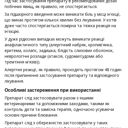
Під час застосування препарату в рекомендованих дозах
побічних явищ, як правило, не спостерігається.
За підшкірного введення може виникати біль у місці ін'єкції,
що минає протягом кількох хвилин без лікування. У котів
дуже часто спостерігається помірна та тяжка реакція на
ін'єкцію.
У дуже рідкісних випадках можуть виникати реакції
анафілактичного типу (алергічний набряк, кропив'янка,
еритема, колапс, задишка, блідість слизових оболонок,
неврологічні розлади (атаксія, судоми/судоми або
тремтіння м'язів)).
Алергічні реакції, як правило, проходять протягом 48 годин
після припинення застосування препарату та відповідного
лікування.
Особливі застереження при використанні
Препарат слід застосовувати разом з іншими
ветеринарними та допоміжними заходами, такими як
контроль дієти та замісна терапія, одночасно усуваючи
основні причини блювання.
Препарат слід з обережністю застосовувати у таких