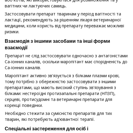
вагітних чи лактуючих самиць.
Застосовувати препарат тваринам у період вагітності та
лактації, рекомендують за рішенням лікаря ветеринарної
медицини, коли користь від препарату переважає можливі
ризики.
Взаємодія з іншими засобами та інші форми
взаємодії
Препарат не слід застосовувати одночасно з антагоністами
Са-іонних каналів, оскільки маропітант має спорідненість до
Са-іонних каналів.
Маропітант активно зв'язується з білками плазми крові,
тому потрібно з обережністю застосовувати з іншими
препаратами, що мають високий ступінь зв'язування з
білками: нестероїдні протизапальні препарати (НПЗП),
серцеві, протисудомні та ветеринарні препарати для
корекції поведінки.
Необхідно стежити за сумісністю препаратів для тих
тварин, які потребують ад'ювантної терапії.
Спеціальні застереження для осіб і