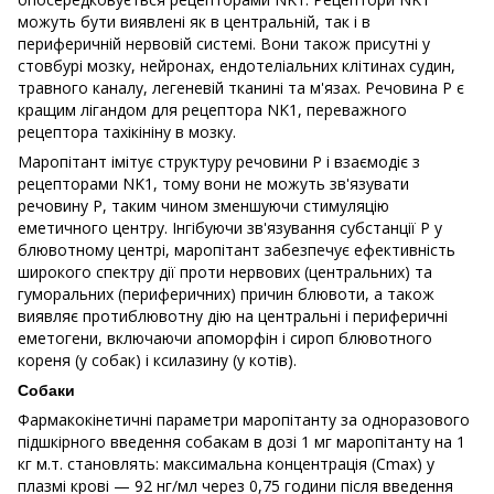
можуть бути виявлені як в центральній, так і в
периферичній нервовій системі. Вони також присутні у
стовбурі мозку, нейронах, ендотеліальних клітинах судин,
травного каналу, легеневій тканині та м'язах. Речовина Р є
кращим лігандом для рецептора NK1, переважного
рецептора тахікініну в мозку.
Маропітант імітує структуру речовини Р і взаємодіє з
рецепторами NK1, тому вони не можуть зв'язувати
речовину Р, таким чином зменшуючи стимуляцію
еметичного центру. Інгібуючи зв'язування субстанції Р у
блювотному центрі, маропітант забезпечує ефективність
широкого спектру дії проти нервових (центральних) та
гуморальних (периферичних) причин блювоти, а також
виявляє протиблювотну дію на центральні і периферичні
еметогени, включаючи апоморфін і сироп блювотного
кореня (у собак) і ксилазину (у котів).
Собаки
Фармакокінетичні параметри маропітанту за одноразового
підшкірного введення собакам в дозі 1 мг маропітанту на 1
кг м.т. становлять: максимальна концентрація (Cmax) у
плазмі крові — 92 нг/мл через 0,75 години після введення