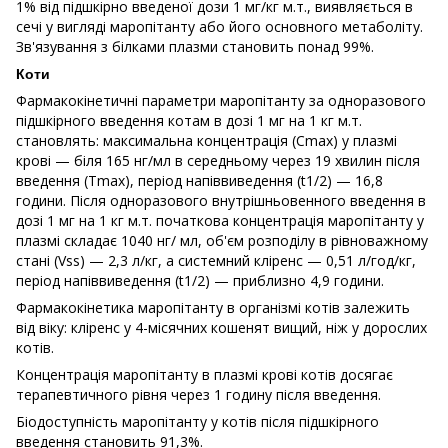
1% від підшкірно введеної дози 1 мг/кг м.т., виявляється в
сечі у вигляді маропітанту або його основного метаболіту.
Зв'язування з білками плазми становить понад 99%.
Коти
Фармакокінетичні параметри маропітанту за одноразового
підшкірного введення котам в дозі 1 мг на 1 кг м.т.
становлять: максимальна концентрація (Cmax) у плазмі
крові — біля 165 нг/мл в середньому через 19 хвилин після
введення (Tmax), період напіввиведення (t1/2) — 16,8
години. Після одноразового внутрішньовенного введення в
дозі 1 мг на 1 кг м.т. початкова концентрація маропітанту у
плазмі складає 1040 нг/ мл, об'єм розподілу в рівноважному
стані (Vss) — 2,3 л/кг, а системний кліренс — 0,51 л/год/кг,
період напіввиведення (t1/2) — приблизно 4,9 години.
Фармакокінетика маропітанту в організмі котів залежить
від віку: кліренс у 4-місячних кошенят вищий, ніж у дорослих
котів.
Концентрація маропітанту в плазмі крові котів досягає
терапевтичного рівня через 1 годину після введення.
Біодоступність маропітанту у котів після підшкірного
введення становить 91,3%.