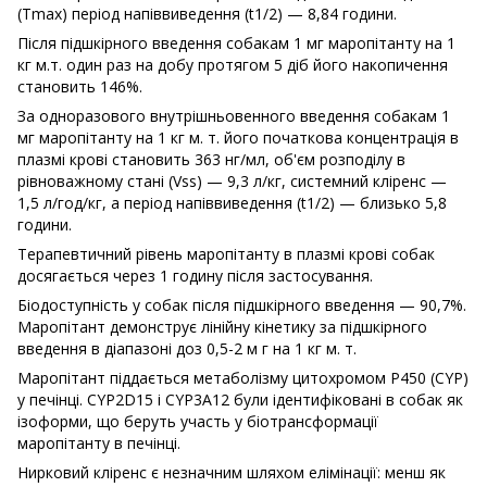
(Tmax) період напіввиведення (t1/2) — 8,84 години.
Після підшкірного введення собакам 1 мг маропітанту на 1
кг м.т. один раз на добу протягом 5 діб його накопичення
становить 146%.
За одноразового внутрішньовенного введення собакам 1
мг маропітанту на 1 кг м. т. його початкова концентрація в
плазмі крові становить 363 нг/мл, об'єм розподілу в
рівноважному стані (Vss) — 9,3 л/кг, системний кліренс —
1,5 л/год/кг, а період напіввиведення (t1/2) — близько 5,8
години.
Терапевтичний рівень маропітанту в плазмі крові собак
досягається через 1 годину після застосування.
Біодоступність у собак після підшкірного введення — 90,7%.
Маропітант демонструє лінійну кінетику за підшкірного
введення в діапазоні доз 0,5-2 м г на 1 кг м. т.
Маропітант піддається метаболізму цитохромом Р450 (CYP)
у печінці. CYP2D15 і CYP3A12 були ідентифіковані в собак як
ізоформи, що беруть участь у біотрансформації
маропітанту в печінці.
Нирковий кліренс є незначним шляхом елімінації: менш як