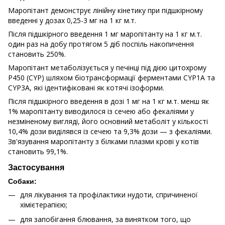
Маропітант демонструє лінійну кінетику при підшкірному
введенні у дозах 0,25-3 мг на 1 кг м.т.
Після підшкірного введення 1 мг маропітанту на 1 кг м.т.
один раз на добу протягом 5 діб поспіль накопичення
становить 250%.
Маропітант метаболізується у печінці під дією цитохрому
Р450 (CYP) шляхом біотрансформації ферментами CYP1A та
CYP3A, які ідентифіковані як котячі ізоформи.
Після підшкірного введення в дозі 1 мг на 1 кг м.т. менш як
1% маропітанту виводилося із сечею або фекаліями у
незміненому вигляді, його основний метаболіт у кількості
10,4% дози виділявся із сечею та 9,3% дози — з фекаліями.
Зв'язування маропітанту з білками плазми крові у котів
становить 99,1%.
Застосування
Собаки:
для лікування та профілактики нудоти, спричиненої
хімієтерапією;
для запобігання блювання, за винятком того, що