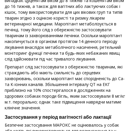
випадках: цуценятам віком до 8 тижнів та кошенятам віком
до 16 тижнів, а також для вагітних або лактуючих собак і
кішок, тому використовувати для цих вікових груп та типів
тварин згідно з оцінкою користі та ризику лікарем
ветеринарної медицини. Маропітант метаболізується в
печінці, тому його слід з обережністю застосовувати
тваринам із захворюваннями печінки. Оскільки маропітант
накопичується в організмі протягом 14-денного періоду
лікування внаслідок метаболічного насичення, ретельний
моніторинг функції печінки та будь-яких небажаних явищ
слід здійснювати під час тривалого лікування.
Препарат слід застосовувати з обережністю тваринам, які
страждають або мають схильність до серцевих
захворювань, оскільки маропітант має спорідненість до Са-
та К-іонних каналів. Збільшення інтервалу QТ на ЕКГ
приблизно на 10% спостерігалося в дослідженнях на
здорових собаках породи бігль, яким застосовували 8 мг/кг
м.т. перорально; однак таке підвищення наврядчи матиме
клінічне значення.
Застосування у період вагітності або лактації
Безпечне застосування МАРОКС не оцінювалось у собак
або котів, які використовуються для розмноження та у