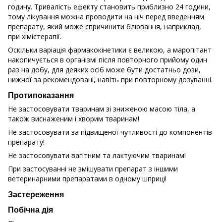
годину. Тривалість ефекту становить приблизно 24 години,
тому лікування можна проводити на ніч перед введенням
препарату, який може спричинити блювання, наприклад,
при хімієтерапії.
Оскільки варіація фармакокінетики є великою, а маропітант
накопичується в організмі після повторного прийому один
раз на добу, для деяких осіб може бути достатньо дози,
нижчої за рекомендовані, навіть при повторному дозуванні.
Протипоказання
Не застосовувати тваринам зі зниженою масою тіла, а
також виснаженим і хворим тваринам!
Не застосовувати за підвищеної чутливості до компонентів
препарату!
Не застосовувати вагітним та лактуючим тваринам!
При застосуванні не змішувати препарат з іншими
ветеринарними препаратами в одному шприці!
Застереження
Побічна дія