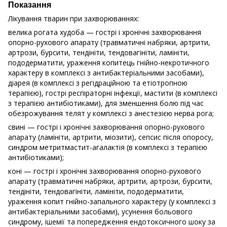
Показання
Лікування тварин при захворюваннях:
велика рогата худоба — гострі і хронічні захворювання
опорно-рухового апарату (травматичні набряки, артрити,
артрози, бурсити, тендініти, тендовагініти, ламініти,
пододерматити, ураження копитець гнійно-некротичного
характеру в комплексі з антибактеріальними засобами),
діарея (в комплексі з регідраційною та етіотропною
терапією), гострі респіраторні інфекції, мастити (в комплексі
з терапією антибіотиками), для зменшення болю під час
обезрожування телят у комплексі з анестезією нерва рога;
свині — гострі і хронічні захворювання опорно-рухового
апарату (ламініти, артрити, міозити), сепсис після опоросу,
синдром метритмастит-агалактія (в комплексі з терапією
антибіотиками);
коні — гострі і хронічні захворювання опорно-рухового
апарату (травматичні набряки, артрити, артрози, бурсити,
тендініти, тендовагініти, ламініти, пододерматити,
ураження копит гнійно-запального характеру (у комплексі з
антибактеріальними засобами), усунення больового
синдрому, ішемії та попередження ендотоксичного шоку за