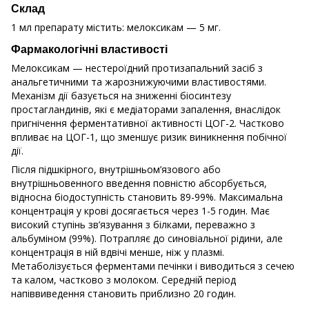
Склад
1 мл препарату містить: мелоксикам — 5 мг.
Фармакологічні властивості
Мелоксикам — нестероїдний протизапальний засіб з
анальгетичними та жарознижуючими властивостями.
Механізм дії базується на зниженні біосинтезу
простагландинів, які є медіаторами запалення, внаслідок
пригнічення ферментативної активності ЦОГ-2. Частково
впливає на ЦОГ-1, що зменшує ризик виникнення побічної
дії.
Після підшкірного, внутрішньом’язового або
внутрішньовенного введення повністю абсорбується,
відносна біодоступність становить 89-99%. Максимальна
концентрація у крові досягається через 1-5 годин. Має
високий ступінь зв’язування з білками, переважно з
альбуміном (99%). Потрапляє до синовіальної рідини, але
концентрація в ній вдвічі менше, ніж у плазмі.
Метаболізується ферментами печінки і виводиться з сечею
та калом, частково з молоком. Середній період
напіввиведення становить приблизно 20 годин.