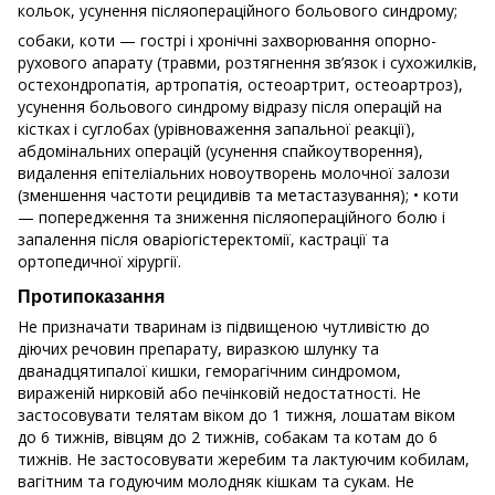
кольок, усунення післяопераційного больового синдрому;
собаки, коти — гострі і хронічні захворювання опорно-
рухового апарату (травми, розтягнення зв’язок і сухожилків,
остехондропатія, артропатія, остеоартрит, остеоартроз),
усунення больового синдрому відразу після операцій на
кістках і суглобах (урівноваження запальної реакції),
абдомінальних операцій (усунення спайкоутворення),
видалення епітеліальних новоутворень молочної залози
(зменшення частоти рецидивів та метастазування); • коти
— попередження та зниження післяопераційного болю і
запалення після оваріогістеректомії, кастрації та
ортопедичної хірургії.
Протипоказання
Не призначати тваринам із підвищеною чутливістю до
діючих речовин препарату, виразкою шлунку та
дванадцятипалої кишки, геморагічним синдромом,
вираженій нирковій або печінковій недостатності. Не
застосовувати телятам віком до 1 тижня, лошатам віком
до 6 тижнів, вівцям до 2 тижнів, собакам та котам до 6
тижнів. Не застосовувати жеребим та лактуючим кобилам,
вагітним та годуючим молодняк кішкам та сукам. Не