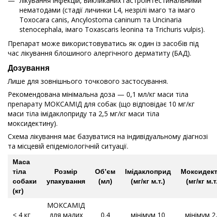
лікування інфекцій, викликаних гастроінтестинальними
нематодами (стадії личинки L4, незрілі імаго та імаго
Toxocara canis, Ancylostoma caninum та Uncinaria
stenocephala, імаго Toxascaris leonina та Trichuris vulpis).
Препарат може використовуватись як один із засобів під
час лікування блошиного алергічного дерматиту (БАД).
Дозування
Лише для зовнішнього точкового застосування.
Рекомендована мінімальна доза — 0,1 мл/кг маси тіла
препарату МОКСАМІД для собак (що відповідає 10 мг/кг
маси тіла імідаклоприду та 2,5 мг/кг маси тіла
моксидектину).
Схема лікування має базуватися на індивідуальному діагнозі
та місцевій епідеміологічній ситуації.
Маса
тіла
Розмір
Об’єм
Імідаклоприд
Моксидек
собаки
упакування
(мл)
(мг/кг м.т.)
(мг/кг м.т
(кг)
МОКСАМІД
< 4 кг
для малих
0.4
мінімум 10
мінімум 2