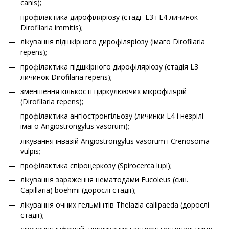
canis);
профілактика дирофіляріозу (стадії L3 і L4 личинок
Dirofilaria immitis);
лікування підшкірного дирофіляріозу (імаго Dirofilaria
repens);
профілактика підшкірного дирофіляріозу (стадія L3
личинок Dirofilaria repens);
зменшення кількості циркулюючих мікрофілярій
(Dirofilaria repens);
профілактика ангіостронгільозу (личинки L4 і незрілі
імаго Angiostrongylus vasorum);
лікування інвазій Angiostrongylus vasorum і Crenosoma
vulpis;
профілактика спіроцеркозу (Spirocerca lupi);
лікування зараження нематодами Eucoleus (син.
Capillaria) boehmi (дорослі стадії);
лікування очних гельмінтів Thelazia callipaeda (дорослі
стадії);