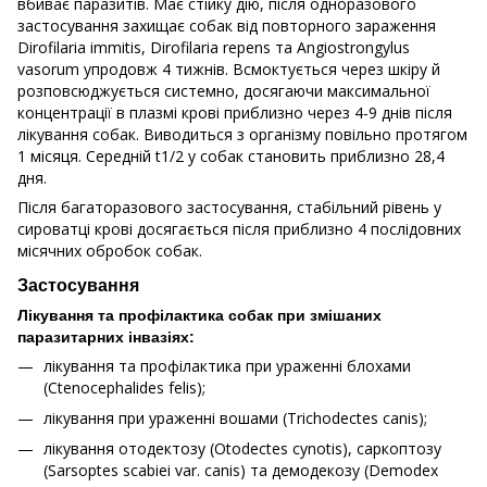
вбиває паразитів. Має стійку дію, після одноразового
застосування захищає собак від повторного зараження
Dirofilaria immitis, Dirofilaria repens та Angiostrongylus
vasorum упродовж 4 тижнів. Всмоктується через шкіру й
розповсюджується системно, досягаючи максимальної
концентрації в плазмі крові приблизно через 4-9 днів після
лікування собак. Виводиться з організму повільно протягом
1 місяця. Середній t1/2 у собак становить приблизно 28,4
дня.
Після багаторазового застосування, стабільний рівень у
сироватці крові досягається після приблизно 4 послідовних
місячних обробок собак.
Застосування
Лікування та профілактика собак при змішаних
паразитарних інвазіях:
лікування та профілактика при ураженні блохами
(Ctenocephalides felis);
лікування при ураженні вошами (Trichodectes canis);
лікування отодектозу (Otodectes cynotis), саркоптозу
(Sarsoptes scabiei var. canis) та демодекозу (Demodex