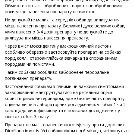
Обмежте контакт оброблених тварин з необробленими,
поки місце нанесення препарату не висохне.
Не допускайте малих та середніх собак до вилизування
місць нанесення препарату. Великих і дуже великих собак,
яким нанесено 3-4 дози препарату не допускайте до
вилизування місць нанесення препарату.
Через вміст моксидектину (макроциклічний лактон)
особливо обережно застосовуйте препарат на собаках
порід коллі, староанглійська вівчарка та спорідненими
породами чи помістями.
Таким собакам особливо заборонене пероральне
поглинання препарату.
Застосування собакам з явними чи важкими симптомами
захворювання має грунтуватися на ретельній оцінці
користь-ризик ветеринаром, адже безпечність препарату
оцінена лише в лабораторних дослідженнях у собак 1 чи 2
клас щодо дирофіляріозу та в польових дослідженнях у
кількох собак 3 класу.
Препарат не має терапевтичного ефекту проти дорослих
Dirofilaria immitis. Усі собаки віком від 6 місяців, які живуть в