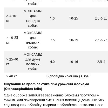
собак
МОКСАМІД
> 4-10
для
1,0
10-25
2,5-6,25
кг
середніх
собак
МОКСАМІД
> 10-25
для
2.5
10-25
2,5-6,25
кг
великих
собак
МОКСАМІД
> 25-40
для дуже
4,0
10-16
2,5-4
кг
великих
собак
> 40 кг
Відповідна комбінація туб
Лікування та профілактика при ураженні блохами
(Ctenocephalides felis)
Одна обробка запобігає зараженню блохами протягом 4
тижнів. Для прискорення зменшення популяції домашніх бліх
слід поєднати обробку тварини з обробкою навколишнього