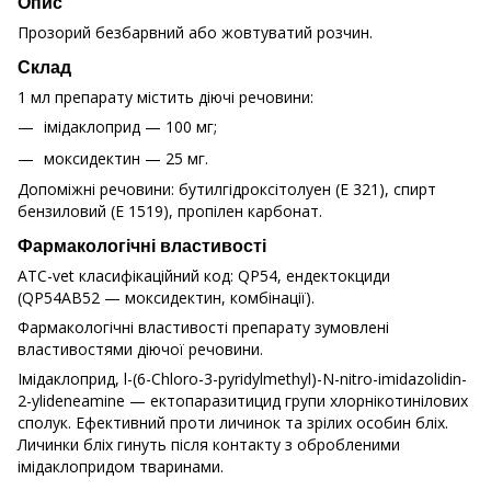
Опис
Прозорий безбарвний або жовтуватий розчин.
Склад
1 мл препарату містить діючі речовини:
імідаклоприд — 100 мг;
моксидектин — 25 мг.
Допоміжні речовини: бутилгідроксітолуен (Е 321), спирт
бензиловий (Е 1519), пропілен карбонат.
Фармакологічні властивості
ATC-vet класифікаційний код: QP54, ендектокциди
(QP54AB52 — моксидектин, комбінації).
Фармакологічні властивості препарату зумовлені
властивостями діючої речовини.
Імідаклоприд, l-(6-Chloro-3-pyridylmethyl)-N-nitro-imidazolidin-
2-ylideneamine — ектопаразитицид групи хлорнікотинілових
сполук. Ефективний проти личинок та зрілих особин бліх.
Личинки бліх гинуть після контакту з обробленими
імідаклопридом тваринами.