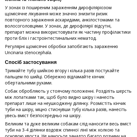
У зонах із поширеним зараженням дирофіляріозом
щомісячне лікування може значно знизити ризик
повторного зараження аскаридами, анкілостомами та
волосоголовцями. У зонах, де дирофілярії відсутні,
препарат можна використовувати як частину профілактики
проти бліх і гастроінтестинальних нематод.
Регулярні щомісячні обробки запобігають зараженню
Uncinaria stenocephala.
Спосіб застосування
Тримайте тубу шийкою вгору і кілька разів постукайте
пальцем по шийці. Обережно відламайте кінчик
обертальними рухами.
Собак обробляють у стоячому положенні. Розділіть шерсть
між лопатками так, щоб було видно шкіру і нанесіть
препарат лише на неушкоджену ділянку. Розмістіть кінчик
туби на шкіру, міцно стиснувши тубу кілька разів, нанесіть
увесь вміст безпосередньо на шкіру.
Великим та дуже великим собакам слід наносити весь вміст
туби на 3-4 ділянки вздовж спинної лінії між холкою та
основою хвоста. Не наносьте занадто багато розчину на