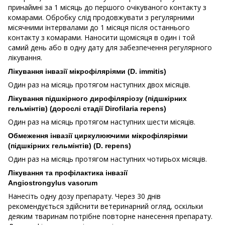
принаймні за 1 місяць до першого очікуваного контакту з
комарами. Обробку слід продовжувати з регулярними
місячними інтервалами до 1 місяця після останнього
контакту з комарами. Наносити щомісяця в один і той
самий день або в одну дату для забезпечення регулярного
лікування.
Лікування інвазії мікрофіляріями (D. immitis)
Один раз на місяць протягом наступних двох місяців.
Лікування підшкірного дирофіляріозу (підшкірних
гельмінтів) (дорослі стадії Dirofilaria repens)
Один раз на місяць протягом наступних шести місяців.
Обмеження інвазії циркулюючими мікрофіляріями
(підшкірних гельмінтів) (D. repens)
Один раз на місяць протягом наступних чотирьох місяців.
Лікування та профілактика інвазії
Angiostrongylus vasorum
Нанесіть одну дозу препарату. Через 30 днів
рекомендується здійснити ветеринарний огляд, оскільки
деяким тваринам потрібне повторне нанесення препарату.