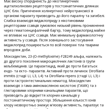
Має високу спорідненість до нікотинергічних
ацетилхолінових рецепторів у постсинаптичних ділянках
ЦНС бліх. Пригнічення холінергічної нейротрансмісії в
організмі паразиту призводить до його паралічу та загибелі.
Слабка взаємодія імідаклоприду з нікотиновими
рецепторами ссавців зумовлює низький рівень проникнення
через гематоенцефалічний бар'єр, тому імідаклоприд майже
не впливає на ЦНС ссавців. Має мінімальну фармакологічну
активність у ссавців. Після зовнішнього застосування
імідаклоприд поширюється по всій поверхні тіла тварини
впродовж доби.
Моксидектин, 23-(O-methyloxime)-F28249 альфа, належить
до другого покоління макроциклічних лактонів із групи
мільбеміцинів. Це паразитицид, який діє проти багатьох
ендо- та екто- паразитів. Активний проти личинок Dirofilaria
immitis (стадії LI, L3, L4) та Dirofilaria repens (стадії LI, L3) і
проти гастроінтестинальних нематод. Моксидектин
взаємодіє з гама-аміномасляною кислотою (ГАМК) та з
глютаровими хлорними канальцями паразитів, що
призводить до відкриття хлорних канальців у
постсинаптичному просторі. Збільшення кількості іонів
хлору незворотньо знижує м'язову активність, паралізує та