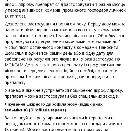
дирофіляріозу, препарат слід застосовувати 1 раз на місяць
у період активності комарів (проміжного господаря личинок
D. immitis).
Дозволене застосування протягом року. Першу дозу можна
наносити після першого можливого контакту з комарами,
але не пізніше, ніж через 1 місяць після нього. Обробку слід
продовжувати з регулярними місячними інтервалами до 1
місяця після останнього контакту з комарами. Наносити
щомісяця в один і той самий день або в одну дату для
забезпечення регулярного лікування. У разі застосування
МОКСАМІДУ замість іншого препарату із профілактичною
дією проти серцевих гельмінтів, його необхідно нанести
протягом 1 місяця після останньої дози попереднього
препарату.
У зонах, в яких не зустрічається поширення дирофіляріозу,
препарат можна застосовувати без спеціальних заходів.
Лікування шкірного дирофіляріозу (підшкірних
гельмінтів) (Dirofilaria repens)
Застосовуйте з регулярними місячними інтервалами в
період активності комарів (проміжного господаря личинок
D. repens). Можна застосовувати протягом року чи