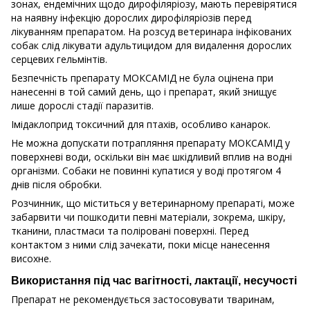
зонах, ендемічних щодо дирофіляріозу, мають перевірятися
на наявну інфекцію дорослих дирофіляріозів перед
лікуванням препаратом. На розсуд ветеринара інфікованих
собак слід лікувати адультицидом для видалення дорослих
серцевих гельмінтів.
Безпечність препарату МОКСАМІД не була оцінена при
нанесенні в той самий день, що і препарат, який знищує
лише дорослі стадії паразитів.
Імідаклоприд токсичний для птахів, особливо канарок.
Не можна допускати потрапляння препарату МОКСАМІД у
поверхневі води, оскільки він має шкідливий вплив на водні
організми. Собаки не повинні купатися у воді протягом 4
днів після обробки.
Розчинник, що міститься у ветеринарному препараті, може
забарвити чи пошкодити певні матеріали, зокрема, шкіру,
тканини, пластмаси та поліровані поверхні. Перед
контактом з ними слід зачекати, поки місце нанесення
висохне.
Використання під час вагітності, лактації, несучості
Препарат не рекомендується застосовувати тваринам,