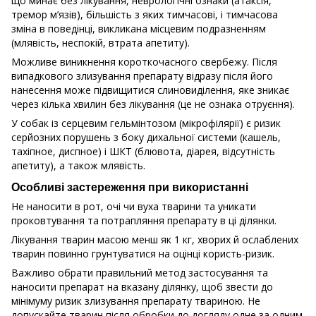
що минає без лікування, неврологічні ознаки (атаксія,
тремор м’язів), більшість з яких тимчасові, і тимчасова
зміна в поведінці, викликана місцевим подразненням
(млявість, неспокій, втрата апетиту).
Можливе виникнення короткочасного свербежу. Після
випадкового злизування препарату відразу після його
нанесення може підвищитися слиновиділення, яке зникає
через кілька хвилин без лікування (це не ознака отруєння).
У собак із серцевим гельмінтозом (мікрофілярії) є ризик
серйозних порушень з боку дихальної системи (кашель,
тахіпное, диспное) і ШКТ (блювота, діарея, відсутність
апетиту), а також млявість.
Особливі застереження при використанні
Не наносити в рот, очі чи вуха тварини та уникати
проковтування та потрапляння препарату в ці ділянки.
Лікування тварин масою менш як 1 кг, хворих й ослаблених
тварин повинно грунтуватися на оцінці користь-ризик.
Важливо обрати правильний метод застосування та
наносити препарат на вказану ділянку, щоб звести до
мінімуму ризик злизування препарату твариною. Не
допускайте тварин після обробки до догляду одне за одним.