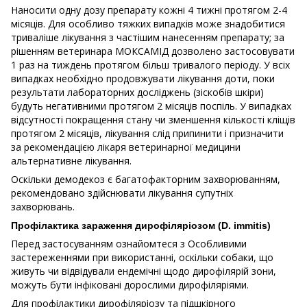
Наносити одну дозу препарату кожні 4 тижні протягом 2-4
місяців. Для особливо тяжких випадків може знадобитися
триваліше лікування з частішим нанесенням препарату; за
рішенням ветеринара МОКСАМІД дозволено застосовувати
1 раз на тиждень протягом більш тривалого періоду. У всіх
випадках необхідно продовжувати лікування доти, поки
результати лабораторних досліджень (зіскобів шкіри)
будуть негативними протягом 2 місяців поспіль. У випадках
відсутності покращення стану чи зменшення кількості кліщів
протягом 2 місяців, лікування слід припинити і призначити
за рекомендацією лікаря ветеринарної медицини
альтернативне лікування.
Оскільки демодекоз є багатофакторним захворюванням,
рекомендовано здійснювати лікування супутніх
захворювань.
Профілактика зараження дирофіляріозом (D. immitis)
Перед застосуванням ознайомтеся з Особливими
застереженнями при використанні, оскільки собаки, що
живуть чи відвідували ендемічні щодо дирофілярій зони,
можуть бути інфіковані дорослими дирофіляріями.
Для профілактики дирофіляріозу та підшкірного