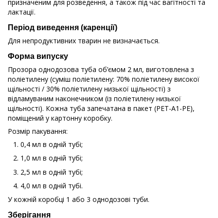
призначеним для розведення, а також під час вагітності та
лактації.
Період виведення (каренції)
Для непродуктивних тварин не визначається.
Форма випуску
Прозора однодозова туба об’ємом 2 мл, виготовлена з
поліетилену (суміш поліетилену: 70% поліетилену високої
щільності / 30% поліетилену низької щільності) з
відламуваним наконечником (із поліетилену низької
щільності). Кожна туба запечатана в пакет (РЕТ-А1-РЕ),
поміщений у картонну коробку.
Розмір пакування:
0,4 мл в одній тубі;
1,0 мл в одній тубі;
2,5 мл в одній тубі;
4,0 мл в одній тубі.
У кожній коробці 1 або 3 однодозові туби.
Зберігання