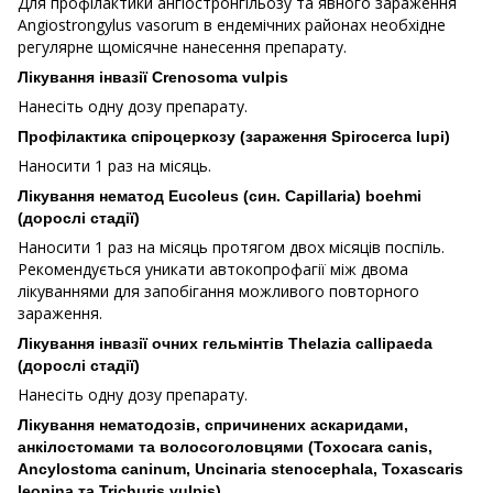
Для профілактики ангіостронгільозу та явного зараження
Angiostrongylus vasorum в ендемічних районах необхідне
регулярне щомісячне нанесення препарату.
Лікування інвазії Crenosoma vulpis
Нанесіть одну дозу препарату.
Профілактика спіроцеркозу (зараження Spirocerca lupi)
Наносити 1 раз на місяць.
Лікування нематод Eucoleus (син. Capillaria) boehmi
(дорослі стадії)
Наносити 1 раз на місяць протягом двох місяців поспіль.
Рекомендується уникати автокопрофагії між двома
лікуваннями для запобігання можливого повторного
зараження.
Лікування інвазії очних гельмінтів Thelazia callipaeda
(дорослі стадії)
Нанесіть одну дозу препарату.
Лікування нематодозів, спричинених аскаридами,
анкілостомами та волосоголовцями (Toxocara canis,
Ancylostoma caninum, Uncinaria stenocephala, Toxascaris
leonina та Trichuris vulpis)