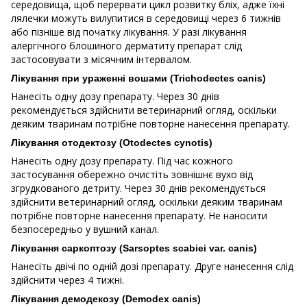
середовища, щоб перервати цикл розвитку бліх, адже їхні
лялечки можуть вилупитися в середовищі через 6 тижнів
або пізніше від початку лікування. У разі лікування
алергічного блошиного дерматиту препарат слід
застосовувати з місячним інтервалом.
Лікування при ураженні вошами (Trichodectes canis)
Нанесіть одну дозу препарату. Через 30 днів
рекомендується здійснити ветеринарний огляд, оскільки
деяким тваринам потрібне повторне нанесення препарату.
Лікування отодектозу (Otodectes cynotis)
Нанесіть одну дозу препарату. Під час кожного
застосування обережно очистіть зовнішнє вухо від
згрудкованого детриту. Через 30 днів рекомендується
здійснити ветеринарний огляд, оскільки деяким тваринам
потрібне повторне нанесення препарату. Не наносити
безпосередньо у вушний канал.
Лікування саркоптозу (Sarsoptes scabiei var. canis)
Нанесіть двічі по одній дозі препарату. Друге нанесення слід
здійснити через 4 тижні.
Лікування демодекозу (Demodex canis)