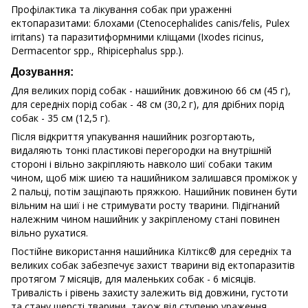
Профілактика та лікування собак при ураженні
ектопаразитами: блохами (Ctenocephalides canis/felis, Pulex
irritans) та паразитиформними кліщами (Ixodes ricinus,
Dermacentor spp., Rhipicephalus spp.).
Дозування:
Для великих порід собак - нашийник довжиною 66 см (45 г),
для середніх порід собак - 48 см (30,2 г), для дрібних порід
собак - 35 см (12,5 г).
Після відкриття упакування нашийник розгортають,
видаляють тонкі пластикові перегородки на внутрішній
стороні і вільно закріпляють навколо шиї собаки таким
чином, щоб між шиєю та нашийником залишався проміжок у
2 пальці, потім защіпають пряжкою. Нашийник повинен бути
вільним на шиї і не стримувати росту тварини. Підігнаний
належним чином нашийник у закріпленому стані повинен
вільно рухатися.
Постійне використання нашийника Кілтікс® для середніх та
великих собак забезпечує захист тварини від ектопаразитів
протягом 7 місяців, для маленьких собак - 6 місяців.
Тривалість і рівень захисту залежить від довжини, густоти
та стану шерсті тварини, також від ступеню ураження