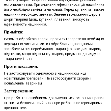
ектопаразитами. При зниженні ефективності дії нашийника
його необхідно замінити на новий. Перед купанням тварин
нашийник необхідно знімати. Значне зволоження шерсті і
шкіри тварини (дощ, купання, плавання) знижують
ефективність нашийника.
Примітка:
Разом із обробкою тварин проти ектопаразитів необхідно
періодично чистити, мити і обробляти відповідними
засобами місця перебування тварин (кошики для тварин,
підстилки, місця відпочинку тварин, предмети догляду за
тваринами і т.п.).
Протипоказання:
Не застосовувати одночасно з нашийником інші
інсектицидні препарати. Не застосовувати хворим і
ослабленим тваринам.
Застереження:
При роботі з нашийником дотримуватися основних правил
гігієни та безпеки, прийнятих при роботі з ветеринарними
препаратами.