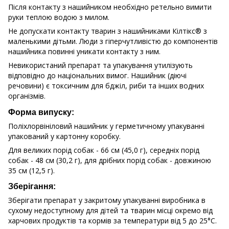
Після контакту з нашийником необхідно ретельно вимити
руки теплою водою з милом.
Не допускати контакту тварин з нашийниками Кілтікс® з
маленькими дітьми. Люди з гіперчутливістю до компонентів
нашийника повинні уникати контакту з ним.
Невикористаний препарат та упакування утилізують
відповідно до національних вимог. Нашийник (діючі
речовини) є токсичним для бджіл, риби та інших водних
організмів.
Форма випуску:
Поліхлорвініловий нашийник у герметичному упакуванні
упакований у картонну коробку.
Для великих порід собак - 66 см (45,0 г), середніх порід
собак - 48 см (30,2 г), для дрібних порід собак - довжиною
35 см (12,5 г).
Зберігання:
Зберігати препарат у закритому упакуванні виробника в
сухому недоступному для дітей та тварин місці окремо від
харчових продуктів та кормів за температури від 5 до 25°С.