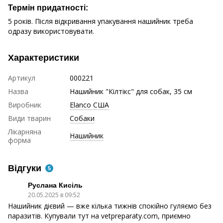
Термін придатності:
5 років. Після відкривання упакування нашийник треба
одразу використовувати.
Характеристики
Артикул
000221
Назва
Нашийник "Кілтікс" для собак, 35 см
Виробник
Elanco США
Види тварин
Собаки
Лікарняна
Нашийник
форма
Відгуки
5
Руслана Кисіль
20.05.2025 в 09:52
Нашийник дієвий — вже кілька тижнів спокійно гуляємо без
паразитів. Купували тут на vetpreparaty.com, приємно