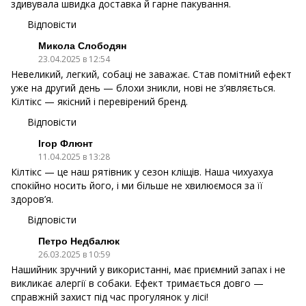
здивувала швидка доставка й гарне пакування.
Відповісти
Микола Слободян
23.04.2025 в 12:54
Невеликий, легкий, собаці не заважає. Став помітний ефект
уже на другий день — блохи зникли, нові не з’являється.
Кілтікс — якісний і перевірений бренд.
Відповісти
Ігор Флюнт
11.04.2025 в 13:28
Кілтікс — це наш рятівник у сезон кліщів. Наша чихуахуа
спокійно носить його, і ми більше не хвилюємося за її
здоров’я.
Відповісти
Петро Недбалюк
26.03.2025 в 10:59
Нашийник зручний у використанні, має приємний запах і не
викликає алергії в собаки. Ефект тримається довго —
справжній захист під час прогулянок у лісі!