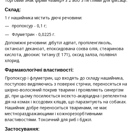
торговий знак фірми «Байєр» з 2 або 3 петлями для фіксації.
Склад:
1 г нашийника містить діючі речовини:
пропоксур - 0,1 г;
Флуметрин - 0,0225 г.
Допоміжні речовини: дібутіл адіпат, пропіленгліколь,
октаноат деканоат, епоксидована соєва олія, стеаринова
кислота, двоокис титану (Е 171), оксид заліза, полівініл
хлорид.
Фармакологічні властивості:
Пропоксур і флуметрин, що входять до складу нашийника,
поступово виділяючись з поверхні стрічки, переносяться на
шкірно-волосяний покрив тварини і проявляють синергізм
дії, при цьому посилюється інсекто-акаріцидна і репелентна
дія на комах і іксодових кліщів, що паразитують на собаках.
Нашийник добре переноситься тваринами, не має
местнораздражающими і кожнорезорбтивными
властивостями. Токсичний для риб і бджіл.
Застосування: