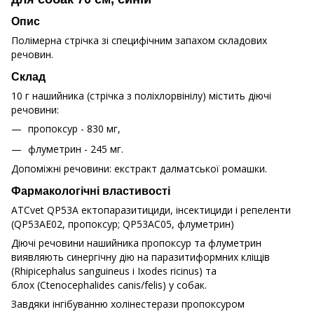
Опис
Полімерна стрічка зі специфічним запахом складових
речовин.
Склад
10 г нашийника (стрічка з поліхлорвінілу) містить діючі
речовини:
пропоксур - 830 мг,
флуметрин - 245 мг.
Допоміжні речовини: екстракт далматської ромашки.
Фармакологічні властивості
ATCvet QP53A ектопаразитициди, інсектициди і репеленти
(QP53AE02, пропоксур; QP53AC05, флуметрин)
Діючі речовини нашийника пропоксур та флуметрин
виявляють синергічну дію на паразитиформних кліщів
(Rhipicephalus sanguineus і Ixodes ricinus) та
блох (Ctenocephalides canis/felis) у собак.
Завдяки інгібуванню холінестерази пропоксуром