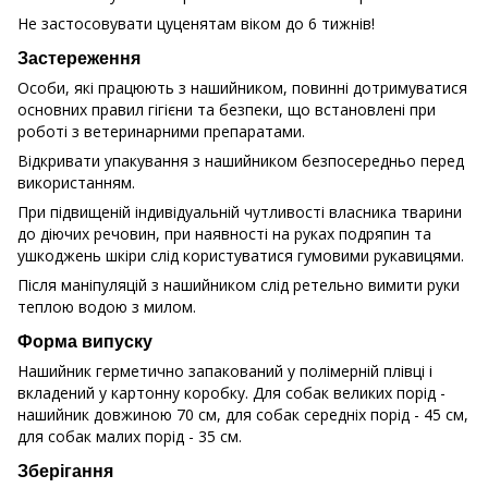
Не застосовувати цуценятам віком до 6 тижнів!
Застереження
Особи, які працюють з нашийником, повинні дотримуватися
основних правил гігієни та безпеки, що встановлені при
роботі з ветеринарними препаратами.
Відкривати упакування з нашийником безпосередньо перед
використанням.
При підвищеній індивідуальній чутливості власника тварини
до діючих речовин, при наявності на руках подряпин та
ушкоджень шкіри слід користуватися гумовими рукавицями.
Після маніпуляцій з нашийником слід ретельно вимити руки
теплою водою з милом.
Форма випуску
Нашийник герметично запакований у полімерній плівці і
вкладений у картонну коробку. Для собак великих порід -
нашийник довжиною 70 см, для собак середніх порід - 45 см,
для собак малих порід - 35 см.
Зберігання