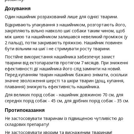
Дозування
Один нашийник розрахований лише для однієї тварини.
Відкривають упакування з нашийником, розгортають його,
закріпляють вільно навколо шиї собаки таким чином, щоб
між шиєю та нашийником залишався невеликий проміжок (у
2 пальці), потім закривають пряжкою. Нашийник повинен
бути вільним на шиї і не стримувати росту тварини.
Постійне використання нашийника забезпечує захист
тварини від ектопаразитів протягом 7 місяців. При зниженні
ефективності дії нашийника його слід замінити на новий.
Перед купанням тварин нашийник бажано знімати, оскільки
значне зволоження шерсті та шкіри тварин (дощ, купання,
плавання) знижують ефективність нашийника.
Для великих порід собак - нашийник довжиною 70 см, для
середніх порід собак - 45 см, для дрібних порід собак - 35 см.
Протипоказання
Не застосовувати тваринам із підвищеною чутливістю до
складових препарату!
Не застосовувати хворим та виснаженим тваринам!