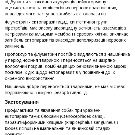
відбувається токсична акумуляція нейрогормону
ацетилхоліном на холінергічних нервових закінченнях,
внаслідок чого наступає загибель ектопаразитів.
Флуметрин - ектопаразитицид, синтетичної групи
піретроїдів, має високу акарицидну активність, взаємодіє з
натрієвими канальцями мембран нервових клітин, викликає
загибель ектопаразитів внаслідок деполяризації нервових
закінчень.
Пропоксур та флуметрин постійно виділяються з нашийника
у період носіння твариною і переносяться на шкіряно-
волосяний покрив. Комбінація цих речовин значною мірою
посилює їх дію щодо ектопаразитів у порівнянні до їх
окремого використання.
Нашийник добре переноситься тваринами, не має місцево-
подразнюючої і шкірно- резорбтивної дії.
Застосування
Профілактика та лікування собак при ураженні
ектопаразитами: блохами (Ctenocephlides canis),
паразитиформними кліщами (Rhipicephalus sanguineus і
Ixodes ricinus) на імагінальній та личинковій стадіях
розвитку.