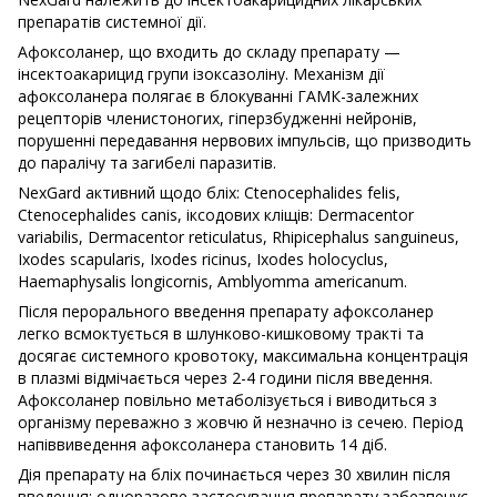
препаратів системної дії.
Афоксоланер, що входить до складу препарату —
інсектоакарицид групи ізоксазоліну. Механізм дії
афоксоланера полягає в блокуванні ГАМК-залежних
рецепторів членистоногих, гіперзбудженні нейронів,
порушенні передавання нервових імпульсів, що призводить
до паралічу та загибелі паразитів.
NexGard активний щодо бліх: Ctenocephalides felis,
Ctenocephalides canis, іксодових кліщів: Dermacentor
variabilis, Dermacentor reticulatus, Rhipicephalus sanguineus,
Ixodes scapularis, Ixodes ricinus, Ixodes holocyclus,
Haemaphysalis longicornis, Amblyomma americanum.
Після перорального введення препарату афоксоланер
легко всмоктується в шлунково-кишковому тракті та
досягає системного кровотоку, максимальна концентрація
в плазмі відмічається через 2-4 години після введення.
Афоксоланер повільно метаболізується і виводиться з
організму переважно з жовчю й незначно із сечею. Період
напіввиведення афоксоланера становить 14 діб.
Дія препарату на бліх починається через 30 хвилин після
введення; одноразове застосування препарату забезпечує