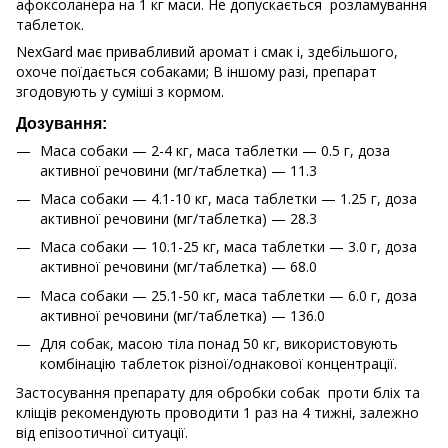
афоксоланера на 1 кг маси. Не допускається розламування
таблеток.
NexGard має привабливий аромат і смак і, здебільшого,
охоче поїдається собаками; В іншому разі, препарат
згодовують у суміші з кормом.
Дозування:
Маса собаки — 2-4 кг, маса таблетки — 0.5 г, доза
активної речовини (мг/таблетка) — 11.3
Маса собаки — 4.1-10 кг, маса таблетки — 1.25 г, доза
активної речовини (мг/таблетка) — 28.3
Маса собаки — 10.1-25 кг, маса таблетки — 3.0 г, доза
активної речовини (мг/таблетка) — 68.0
Маса собаки — 25.1-50 кг, маса таблетки — 6.0 г, доза
активної речовини (мг/таблетка) — 136.0
Для собак, масою тіла понад 50 кг, використовують
комбінацію таблеток різної/однакової концентрації.
Застосування препарату для обробки собак проти бліх та
кліщів рекомендують проводити 1 раз на 4 тижні, залежно
від епізоотичної ситуації.