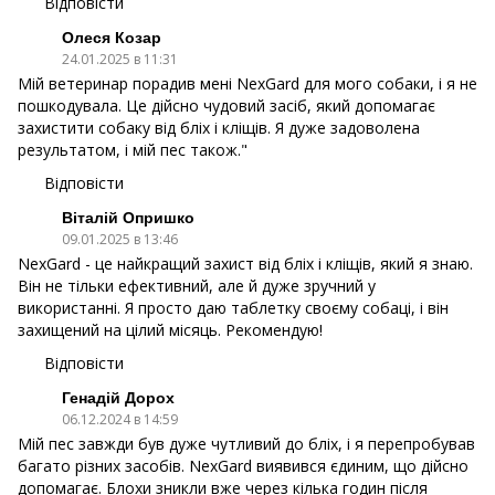
Відповісти
Олеся Козар
24.01.2025 в 11:31
Мій ветеринар порадив мені NexGard для мого собаки, і я не
пошкодувала. Це дійсно чудовий засіб, який допомагає
захистити собаку від бліх і кліщів. Я дуже задоволена
результатом, і мій пес також."
Відповісти
Віталій Опришко
09.01.2025 в 13:46
NexGard - це найкращий захист від бліх і кліщів, який я знаю.
Він не тільки ефективний, але й дуже зручний у
використанні. Я просто даю таблетку своєму собаці, і він
захищений на цілий місяць. Рекомендую!
Відповісти
Генадій Дорох
06.12.2024 в 14:59
Мій пес завжди був дуже чутливий до бліх, і я перепробував
багато різних засобів. NexGard виявився єдиним, що дійсно
допомагає. Блохи зникли вже через кілька годин після