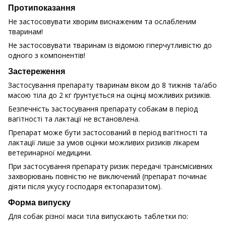
Протипоказання
Не застосовувати хворим виснаженим та ослабленим
тваринам!
Не застосовувати тваринам із відомою гіперчутливістю до
одного з компонентів!
Застереження
Застосування препарату тваринам віком до 8 тижнів та/або
масою тіла до 2 кг ґрунтується на оцінці можливих ризиків.
Безпечність застосування препарату собакам в період
вагітності та лактації не встановлена.
Препарат може бути застосований в період вагітності та
лактації лише за умов оцінки можливих ризиків лікарем
ветеринарної медицини.
При застосування препарату ризик передачі трансмісивних
захворювань повністю не виключений (препарат починає
діяти після укусу господаря ектопаразитом).
Форма випуску
Для собак різної маси тіла випускають таблетки по: