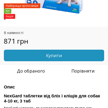
Найкраща пропозиція
Хіт
Акція
В наявності
871 грн
Купити
До обраного
Порівняти
Опис
NexGard таблетки від бліх і кліщів для собак
4-10 кг, 3 таб
NexGard належить до інсектоакарицидних лікарських