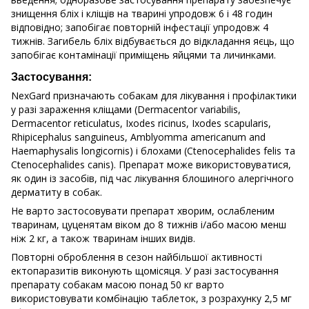
знищення бліх і кліщів на тварині упродовж 6 і 48 годин
відповідно; запобігає повторній інфестації упродовж 4
тижнів. Загибель бліх відбувається до відкладання яєць, що
запобігає контамінації приміщень яйцями та личинками.
Застосування:
NexGard призначають собакам для лікування і профілактики
у разі зараження кліщами (Dermacentor variabilis,
Dermacentor reticulatus, Ixodes ricinus, Ixodes scapularis,
Rhipicephalus sanguineus, Amblyomma americanum and
Haemaphysalis longicornis) і блохами (Ctenocephalides felis та
Ctenocephalides canis). Препарат може використовуватися,
як один із засобів, під час лікування блошиного алергічного
дерматиту в собак.
Не варто застосовувати препарат хворим, ослабленим
тваринам, цуценятам віком до 8 тижнів і/або масою менш
ніж 2 кг, а також тваринам інших видів.
Повторні оброблення в сезон найбільшої активності
ектопаразитів виконують щомісяця. У разі застосування
препарату собакам масою понад 50 кг варто
використовувати комбінацію таблеток, з розрахунку 2,5 мг