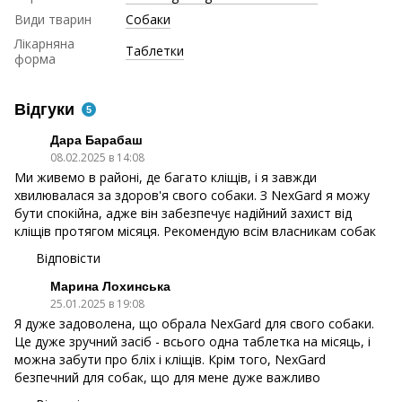
Види тварин
Собаки
Лікарняна
Таблетки
форма
Відгуки
5
Дара Барабаш
08.02.2025 в 14:08
Ми живемо в районі, де багато кліщів, і я завжди
хвилювалася за здоров'я свого собаки. З NexGard я можу
бути спокійна, адже він забезпечує надійний захист від
кліщів протягом місяця. Рекомендую всім власникам собак
Відповісти
Марина Лохинська
25.01.2025 в 19:08
Я дуже задоволена, що обрала NexGard для свого собаки.
Це дуже зручний засіб - всього одна таблетка на місяць, і
можна забути про бліх і кліщів. Крім того, NexGard
безпечний для собак, що для мене дуже важливо