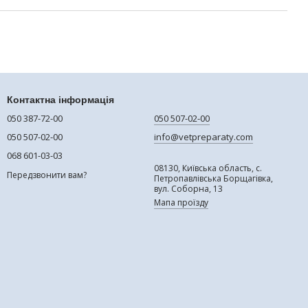
Контактна інформація
050 387-72-00
050 507-02-00
050 507-02-00
info@vetpreparaty.com
068 601-03-03
08130, Київська область, с.
Передзвонити вам?
Петропавлівська Борщагівка,
вул. Соборна, 13
Мапа проїзду