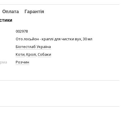
Оплата
Гарантія
стики
002978
Ото лосьйон - краплі для чистки вух, 30 мл
Біотестлаб Україна
Коти
,
Кролі
,
Собаки
орма
Розчин