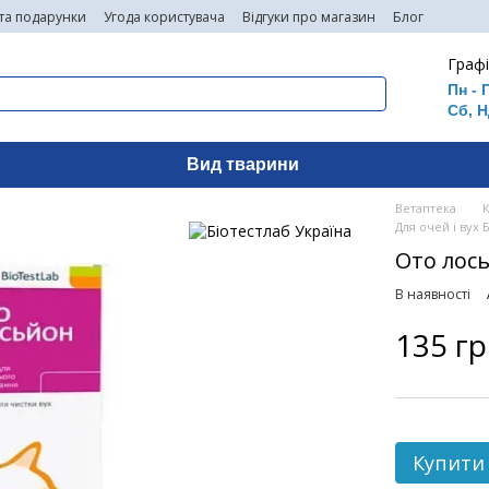
 та подарунки
Угода користувача
Відгуки про магазин
Блог
Графі
Пн - 
Сб, Н
Вид тварини
Ветаптека
Для очей і вух 
Ото лось
В наявності
135 г
Купити