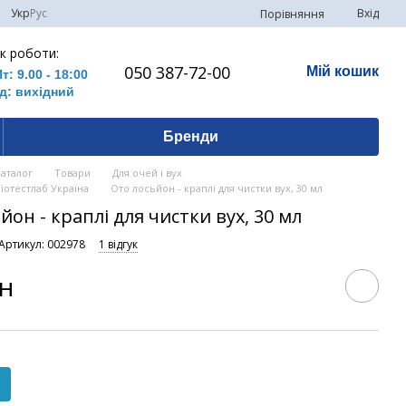
Укр
Рус
Вхід
Порівняння
к роботи:
050 387-72-00
Мій кошик
Пт: 9.00 - 18:00
д: вихідний
Бренди
Каталог
Товари
Для очей і вух
Біотестлаб Україна
Ото лосьйон - краплі для чистки вух, 30 мл
йон - краплі для чистки вух, 30 мл
Артикул: 002978
1 відгук
рн