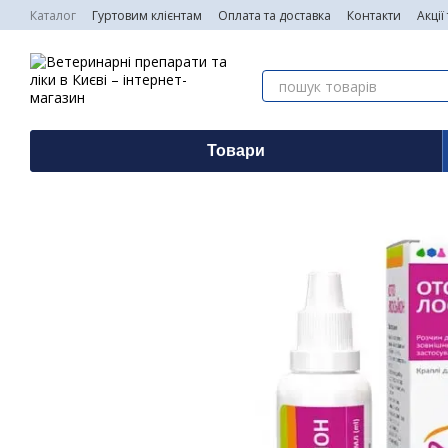
Перейти до основного контенту
Каталог
Гуртовим клієнтам
Оплата та доставка
Контакти
Акції
Товари