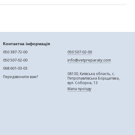
Контактна інформація
050 387-72-00
050 507-02-00
050 507-02-00
info@vetpreparaty.com
068 601-03-03
08130, Київська область, с.
Передзвонити вам?
Петропавлівська Борщагівка,
вул. Соборна, 13
Мапа проїзду