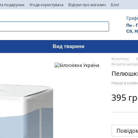
 та подарунки
Угода користувача
Відгуки про магазин
Блог
Графі
Пн - 
Сб, Н
Вид тварини
Ветаптека
Витратні матер
Пелюшки 
Немає в наявн
395 г
Повідом