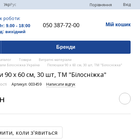
Укр
Рус
Вхід
Порівняння
к роботи:
050 387-72-00
Мій кошик
Пт: 9.00 - 18:00
д: вихідний
Бренди
Каталог
Товари
Витратні матеріали
іали Білосніжка Україна
Пелюшки 90 х 60 см, 30 шт, ТМ "Білосніжка"
90 х 60 см, 30 шт, ТМ "Білосніжка"
ості
Артикул: 003459
Написати відгук
рн
ити, коли з'явиться