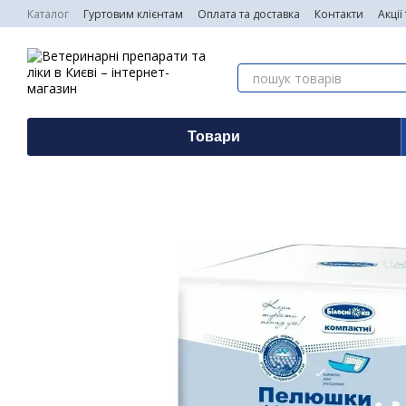
Перейти до основного контенту
Каталог
Гуртовим клієнтам
Оплата та доставка
Контакти
Акції
Товари