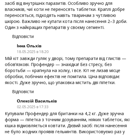
засіб від внутрішніх паразитів. Особливо зручно для
власників, чиї коти не переносять таблетки. Краплі добре
переносяться, підходять навіть тваринам з чутливою
шкірою. Важливо не купати кота після нанесення 2–3 доби.
Один з найкращих препаратів у своєму сегменті.
Відповісти
Інна Ольхів
18.05.2025 в 18:20
Мій кіт завжди гуляє у дворі, тому препарати від глистів —
обов’язкові. Профендер — знахідка! Без стресу, без
боротьби — крапнула на холку, і все. Кіт не лизав місце
обробки, побічних ефектів не помітила. Ціна відповідає
якості. Дуже зручно, що упаковка містить дві піпетки.
Відповісти
Олексій Васильків
02.05.2025 в 17:33
Купували Профендер для британки на 4,2 кг. Дуже зручна
форма — піпетка з точним дозуванням, ніяких таблеток, які
кішка відмовляється ковтати. Дієвий засіб: після нанесення
не було жодних проявів гельмінтів. Використовуємо раз у