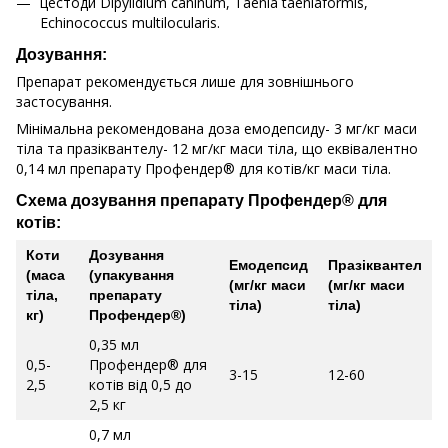
цестоди Dipylidium caninum, Taenia taeniaformis,
Echinococcus multilocularis.
Дозування:
Препарат рекомендується лише для зовнішнього
застосування.
Мінімальна рекомендована доза емодепсиду- 3 мг/кг маси
тіла та празіквантелу- 12 мг/кг маси тіла, що еквівалентно
0,14 мл препарату Профендер® для котів/кг маси тіла.
Схема дозування препарату Профендер® для
котів:
Коти
Дозування
Емодепсид
Празіквантел
(маса
(упакування
(мг/кг маси
(мг/кг маси
тіла,
препарату
тіла)
тіла)
кг)
Профендер®)
0,35 мл
0,5-
Профендер® для
3-15
12-60
2,5
котів від 0,5 до
2,5 кг
0,7 мл