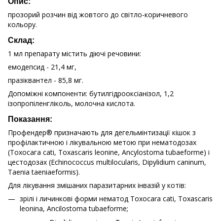
Опис:
прозорий розчин від жовтого до світло-коричневого
кольору.
Склад:
1 мл препарату містить діючі речовини:
емодепсид - 21,4 мг,
празіквантел - 85,8 мг.
Допоміжні компоненти: бутилгідрооксіанізол, 1,2
ізопропіленгліколь, молочна кислота.
Показання:
Профендер® призначають для дегельмінтизації кішок з
профілактичною і лікувальною метою при нематодозах
(Тохосага саti, Toxascaris leonine, Ancylostoma tubaeforme) і
цестодозах (Echinococcus multilocularis, Dipylidium caninum,
Taenia taeniaeformis).
Для лікування змішаних паразитарних інвазій у котів:
зрілі і личинкові форми нематод Toxocara cati, Toxascaris
leonina, Ancilostoma tubaeforme;