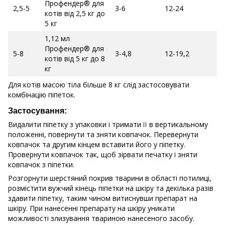
Профендер® для
2,5-5
3-6
12-24
котів від 2,5 кг до
5 кг
1,12 мл
Профендер® для
5-8
3-4,8
12-19,2
котів від 5 кг до 8
кг
Для котів масою тіла більше 8 кг слід застосовувати
комбінацію піпеток.
Застосування:
Видалити піпетку з упаковки і тримати її в вертикальному
положенні, повернути та зняти ковпачок. Перевернути
ковпачок та другим кінцем вставити його у піпетку.
Провернути ковпачок так, щоб зірвати печатку і зняти
ковпачок з піпетки.
Розгорнути шерстяний покрив тварини в області потилиці,
розмістити вужчий кінець піпетки на шкіру та декілька разів
здавити піпетку, таким чином витиснувши препарат на
шкіру. При нанесенні препарату на шкіру уникати
можливості злизування твариною нанесеного засобу.