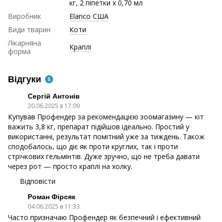
кг, 2 піпетки х 0,70 мл
Виробник
Elanco США
Види тварин
Коти
Лікарняна
Краплі
форма
Відгуки
5
Сергій Антонів
20.06.2025 в 17:09
Купував Профендер за рекомендацією зоомагазину — кіт
важить 3,8 кг, препарат підійшов ідеально. Простий у
використанні, результат помітний уже за тиждень. Також
сподобалось, що діє як проти круглих, так і проти
стрічкових гельмінтів. Дуже зручно, що не треба давати
через рот — просто краплі на холку.
Відповісти
Роман Фірсяк
04.06.2025 в 11:33
Часто призначаю Профендер як безпечний і ефективний