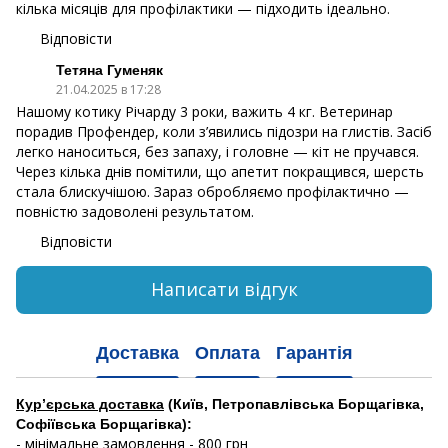
кілька місяців для профілактики — підходить ідеально.
Відповісти
Тетяна Гуменяк
21.04.2025 в 17:28
Нашому котику Річарду 3 роки, важить 4 кг. Ветеринар
порадив Профендер, коли з’явились підозри на глистів. Засіб
легко наноситься, без запаху, і головне — кіт не пручався.
Через кілька днів помітили, що апетит покращився, шерсть
стала блискучішою. Зараз обробляємо профілактично —
повністю задоволені результатом.
Відповісти
Написати відгук
Доставка
Оплата
Гарантія
Кур’єрська доставка
(Київ, Петропавлівська Борщагівка,
Софіївська Борщагівка):
- мінімальне замовлення - 800 грн