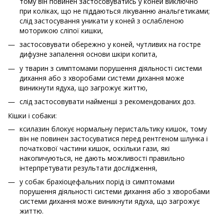
тому він повинен застосовуватись у коней виключно
при коліках, що не піддаються лікуванню анальгетиками;
слід застосування уникати у коней з ослабленою
моторикою сліпої кишки,
застосовувати обережно у коней, чутливих на гостре
дифузне запалення основи шкіри копита,
у тварин з симптомами порушення діяльності системи
дихання або з хворобами системи дихання може
виникнути ядуха, що загрожує життю,
слід застосовувати найменші з рекомендованих доз.
Кішки і собаки:
ксилазин блокує нормальну перистальтику кишок, тому
він не повинен застосуватися перед рентгеном шлунка і
початкової частини кишок, оскільки гази, які
накопичуються, не дають можливості правильно
інтерпретувати результати дослідження,
у собак брахіоцефальних порід із симптомами
порушення діяльності системи дихання або з хворобами
системи дихання може виникнути ядуха, що загрожує
життю.