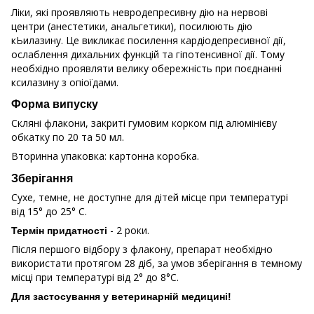
Ліки, які проявляють невродепресивну дію на нервові
центри (анестетики, анальгетики), посилюють дію
кЬилазину. Це викликає посилення кардіодепресивної дії,
ослаблення дихальних функцій та гіпотенсивної дії. Тому
необхідно проявляти велику обережність при поєднанні
ксилазину з опіоїдами.
Форма випуску
Скляні флакони, закриті гумовим корком під алюмінієву
обкатку по 20 та 50 мл.
Вторинна упаковка: картонна коробка.
Зберігання
Сухе, темне, не доступне для дітей місце при температурі
від 15° до 25° С.
- 2 роки.
Термін придатності
Після першого відбору з флакону, препарат необхідно
використати протягом 28 діб, за умов зберігання в темному
місці при температурі від 2° до 8°С.
Для застосування у ветеринарній медицині!