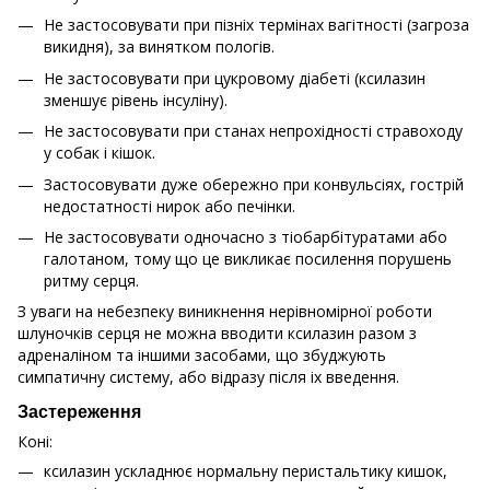
Не застосовувати при пізніх термінах вагітності (загроза
викидня), за винятком пологів.
Не застосовувати при цукровому діабеті (ксилазин
зменшує рівень інсуліну).
Не застосовувати при станах непрохідності стравоходу
у собак і кішок.
Застосовувати дуже обережно при конвульсіях, гострій
недостатності нирок або печінки.
Не застосовувати одночасно з тіобарбітуратами або
галотаном, тому що це викликає посилення порушень
ритму серця.
З уваги на небезпеку виникнення нерівномірної роботи
шлуночків серця не можна вводити ксилазин разом з
адреналіном та іншими засобами, що збуджують
симпатичну систему, або відразу після іх введення.
Застереження
Коні:
ксилазин ускладнює нормальну перистальтику кишок,