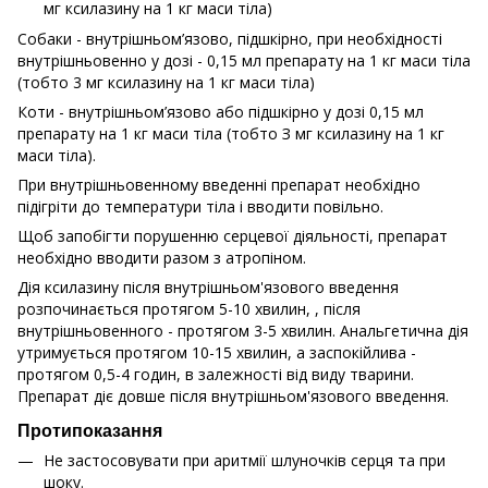
мг ксилазину на 1 кг маси тіла)
Собаки - внутрішньом’язово, підшкірно, при необхідності
внутрішньовенно у дозі - 0,15 мл препарату на 1 кг маси тіла
(тобто 3 мг ксилазину на 1 кг маси тіла)
Коти - внутрішньом’язово або підшкірно у дозі 0,15 мл
препарату на 1 кг маси тіла (тобто З мг ксилазину на 1 кг
маси тіла).
При внутрішньовенному введенні препарат необхідно
підігріти до температури тіла і вводити повільно.
Щоб запобігти порушенню серцевої діяльності, препарат
необхідно вводити разом з атропіном.
Дія ксилазину після внутрішньом'язового введення
розпочинається протягом 5-10 хвилин, , після
внутрішньовенного - протягом 3-5 хвилин. Анальгетична дія
утримується протягом 10-15 хвилин, а заспокійлива -
протягом 0,5-4 годин, в залежності від виду тварини.
Препарат діє довше після внутрішньом'язового введення.
Протипоказання
Не застосовувати при аритмії шлуночків серця та при
шоку.