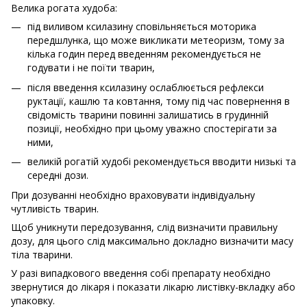
Велика рогата худоба:
під виливом ксилазину сповільняється моторика
передшлунка, що може викликати метеоризм, тому за
кілька годин перед введенням рекомендується не
годувати і не поїти тварин,
після введення ксилазину ослаблюється рефлекси
руктації, кашлю та ковтання, тому під час повернення в
свідомість тварини повинні залишатись в грудинній
позиції, необхідно при цьому уважно спостерігати за
ними,
великій рогатій худобі рекомендується вводити низькі та
середні дози.
При дозуванні необхідно враховувати індивідуальну
чутливість тварин.
Щоб уникнути передозування, слід визначити правильну
дозу, для цього слід максимально докладно визначити масу
тіла тварини.
У разі випадкового введення собі препарату необхідно
звернутися до лікаря і показати лікарю листівку-вкладку або
упаковку.