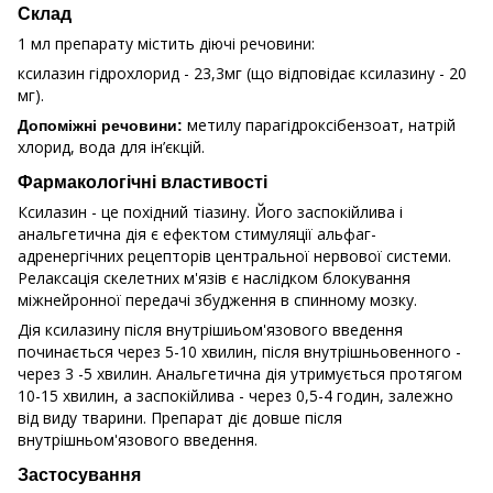
Склад
1 мл препарату містить діючі речовини:
ксилазин гідрохлорид - 23,3мг (що відповідає ксилазину - 20
мг).
метилу парагідроксібензоат, натрій
Допоміжні речовини:
хлорид, вода для ін’єкцій.
Фармакологічні властивості
Ксилазин - це похідний тіазину. Його заспокійлива і
анальгетична дія є ефектом стимуляції альфаг-
адренергічних рецепторів центральної нервової системи.
Релаксація скелетних м'язів є наслідком блокування
міжнейронної передачі збудження в спинному мозку.
Дія ксилазину після внутрішиьом'язового введення
починається через 5-10 хвилин, після внутрішньовенного -
через 3 -5 хвилин. Анальгетична дія утримується протягом
10-15 хвилин, а заспокійлива - через 0,5-4 годин, залежно
від виду тварини. Препарат діє довше після
внутрішньом'язового введення.
Застосування