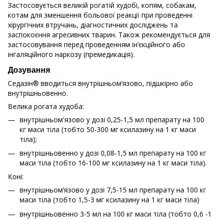
Застосовується великій рогатій худобі, копям, собакам,
котам для зменшення больової реакції при проведенні
хірургічних втручань, діагностичних досліджень та
заспокоєння агресивних тварин. Також рекомендується для
застосовування перед проведенням ін’єкційного або
інгаляційного наркозу (премедикація).
Дозування
Седазін® вводиться внутрішньом’язово, підшкірно або
внутрішньовенно.
Велика рогата худоба:
внутрішньом'язово у дозі 0,25-1,5 мл препарату на 100
кг маси тіла (тобто 50-300 мг ксилазину на 1 кг маси
тіла);
внутрішньовенно у дозі 0,08-1,5 мл препарату на 100 кг
маси тіла (тобто 16-100 мг ксилазину на 1 кг маси тіла).
Коні:
внутрішньом’язово у дозі 7,5-15 мл препарату на 100 кг
маси тіла (тобто 1,5-3 мг ксилазину на 1 кг маси тіла)
внутрішньовенно 3-5 мл на 100 кг маси тіла (тобто 0,6 -1