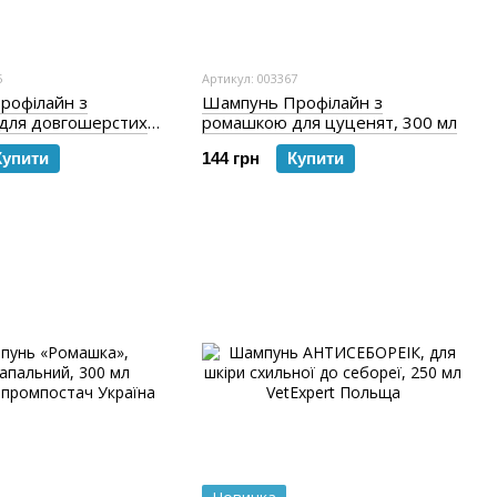
5
Артикул: 003367
рофілайн з
Шампунь Профілайн з
для довгошерстих
ромашкою для цуценят, 300 мл
мл
Купити
144 грн
Купити