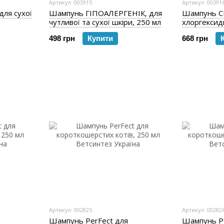
Артикул: 003915
Артикул: 00391
ля сухої
Шампунь ГІПОАЛЕРГЕНІК, для
Шампунь С
чутливої та сухої шкіри, 250 мл
хлоргексид
кетоконазо
498 грн
Купити
668 грн
Артикул: 002825
Артикул: 00282
Шампунь PerFect для
Шампунь Pe