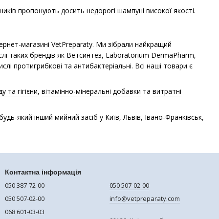
бників пропонують досить недорогі шампуні високої якості.
рнет-магазині VetPreparaty. Ми зібрали найкращий
ислі таких брендів як Ветсинтез, Laboratorium DermaPharm,
числі протигрибкові та антибактеріальні. Всі наші товари є
у та гігієни
,
вітамінно-мінеральні добавки
та
витратні
дь-який інший мийний засіб у Київ, Львів, Івано-Франківськ,
Контактна інформація
050 387-72-00
050 507-02-00
050 507-02-00
info@vetpreparaty.com
068 601-03-03