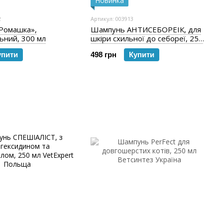
Новинка
2
Артикул: 003913
Ромашка»,
Шампунь АНТИСЕБОРЕІК, для
ьний, 300 мл
шкіри схильної до себореї, 250
мл
упити
498 грн
Купити