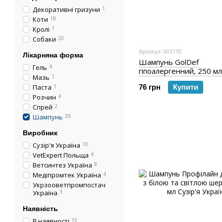
Декоративні гризуни
1
Коти
18
Кролі
1
Собаки
20
Артикул: 003170
Лікарняна форма
Шампунь GolDef
Гель
4
гіпоалергенний, 250 мл
Мазь
1
Паста
1
76 грн
Купити
Розчин
4
Спрей
2
Шампунь
29
Виробник
Сузір'я Україна
10
VetExpert Польща
4
Ветсинтез Україна
8
Медіпромтек Україна
4
Укрзооветпромпостач
Україна
3
Наявність
В наявності
15