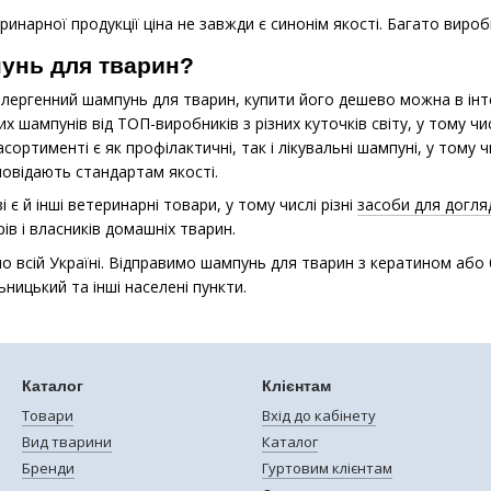
инарної продукції ціна не завжди є синонім якості. Багато виро
унь для тварин?
алергенний шампунь для тварин, купити його дешево можна в інте
х шампунів від ТОП-виробників з різних куточків світу, у тому ч
асортименті є як профілактичні, так і лікувальні шампуні, у тому 
повідають стандартам якості.
є й інші ветеринарні товари, у тому числі різні
засоби для догляд
ів і власників домашніх тварин.
о всій Україні. Відправимо шампунь для тварин з кератином або бу
ницький та інші населені пункти.
Каталог
Клієнтам
Товари
Вхід до кабінету
Вид тварини
Каталог
Бренди
Гуртовим клієнтам