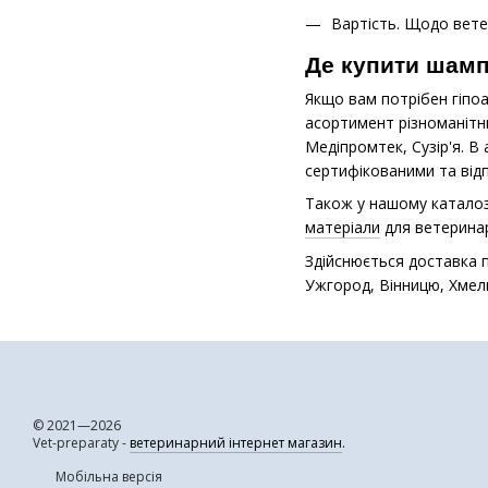
Вартість. Щодо ветер
Де купити шамп
Якщо вам потрібен гіпо
асортимент різноманітни
Медіпромтек, Сузір'я. В 
сертифікованими та від
Також у нашому каталозі 
матеріали
для ветеринар
Здійснюється доставка п
Ужгород, Вінницю, Хмель
© 2021—2026
Vet-preparaty -
ветеринарний інтернет магазин
.
Мобільна версія