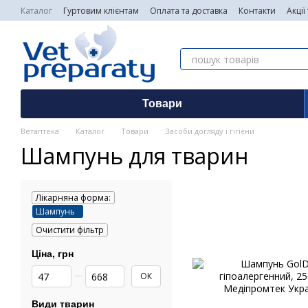
Перейти до основного контенту
Каталог
Гуртовим клієнтам
Оплата та доставка
Контакти
Акції
Товари
Ветаптека
Каталог
Товари
Засоби догляду і гігієни
Шампунь для тварин
Лікарняна форма:
Шампунь
Очистити фільтр
Ціна, грн
Від Ціна, грн
До Ціна, грн
ОК
Види тварин