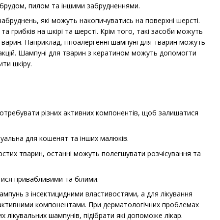
 брудом, пилом та іншими забрудненнями.
забруднень, які можуть накопичуватись на поверхні шерсті.
 грибків на шкірі та шерсті. Крім того, такі засоби можуть
тварин. Наприклад, гіпоалергенні шампуні для тварин можуть
реакцій. Шампуні для тварин з кератином можуть допомогти
ти шкіру.
потребувати різних активних компонентів, щоб залишатися
уальна для кошенят та інших малюків.
рстих тварин, останні можуть полегшувати розчісування та
ися привабливими та білими.
 шампунь з інсектицидними властивостями, а для лікування
активними компонентами. При дерматологічних проблемах
х лікувальних шампунів, підібрати які допоможе лікар.