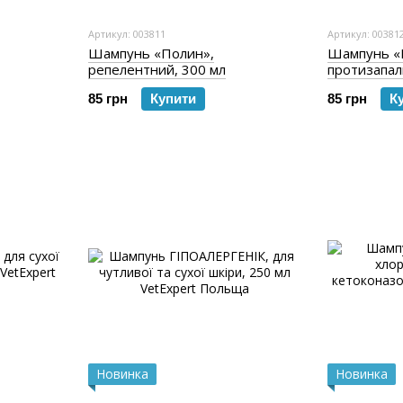
Артикул: 003811
Артикул: 00381
Шампунь «Полин»,
Шампунь «
репелентний, 300 мл
протизапал
85 грн
Купити
85 грн
К
Новинка
Новинка