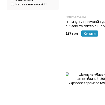
Немає в наявності
14
Артикул: 003362
Шампунь Профілайн дл
з білою та світлою шер
мл
127 грн
Купити