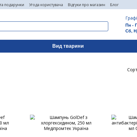
 та подарунки
Угода користувача
Відгуки про магазин
Блог
Графі
Пн - 
Сб, Н
Вид тварини
Сорт