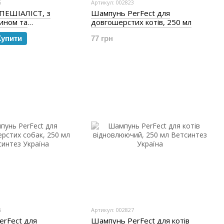
6
Артикул: 002823
ПЕШІАЛІСТ, з
Шампунь PerFect для
ином та
довгошерстих котів, 250 мл
лом, 250 мл
Купити
77 грн
6
Артикул: 002827
rFect для
Шампунь PerFect для котів