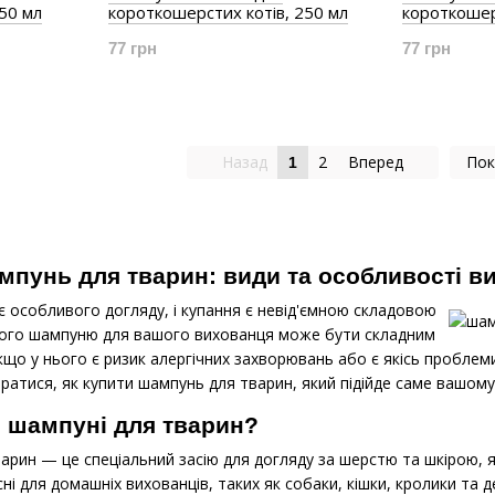
50 мл
короткошерстих котів, 250 мл
короткошер
77 грн
77 грн
Назад
2
Вперед
Пок
1
мпунь для тварин: види та особливості в
 особливого догляду, і купання є невід'ємною складовою
дного шампуню для вашого вихованця може бути складним
що у нього є ризик алергічних захворювань або є якісь проблеми
ратися, як купити шампунь для тварин, який підійде саме вашому 
і шампуні для тварин?
рин — це спеціальний засію для догляду за шерстю та шкірою, я
і для домашніх вихованців, таких як собаки, кішки, кролики та д