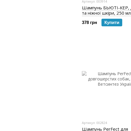
Артикул: 003914
Шампунь БЬЮТІ-КЕР, д
та ніжної шкіри, 250 мл
378 грн
Купити
Артикул: 002824
Шампунь PerFect для