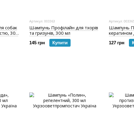
Артикул: 003363
Артикул: 00336
я собак
Шампунь Профілайн для тхорів
Шампунь П
стю, 300
та гризунів, 300 мл
кератином 
собак, 300 
145 грн
Купити
127 грн