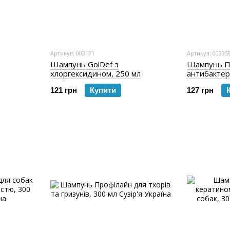
Артикул: 003171
Артикул: 00335
Шампунь GolDef з
Шампунь П
хлоргексидином, 250 мл
антибактер
300 мл
121 грн
Купити
127 грн