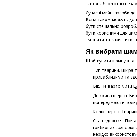
Також абсолютно незамі
Сучасні мийні засоби до
Вони також можуть допом
бути спеціально розробл
бути корисними для вихо
зміцнити та захистити 
Як вибрати шам
Щоб купити шампунь для
Тип тварини. Шкіра 
привабливими та зд
Вік. Не варто мити 
Довжина шерсті. Вир
попереджають появу 
Колір шерсті. Твари
Стан здоров'я. При а
грибкових захворюв
нерідко використовує