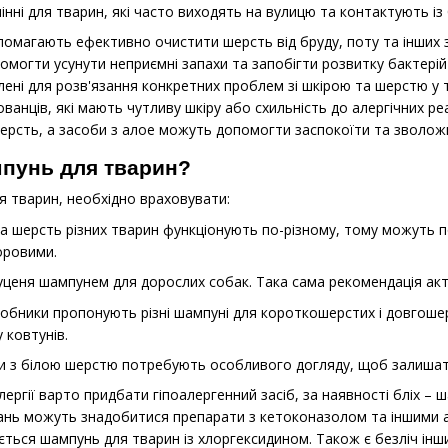
нні для тварин, які часто виходять на вулицю та контактують із
помагають ефективно очистити шерсть від бруду, поту та інших 
огти усунути неприємні запахи та запобігти розвитку бактерій та
ені для розв'язання конкретних проблем зі шкірою та шерстю у 
ванців, які мають чутливу шкіру або схильність до алергічних 
шерсть, а засоби з алое можуть допомогти заспокоїти та зволожи
пунь для тварин?
 тварин, необхідно враховувати:
та шерсть різних тварин функціонують по-різному, тому можуть 
оровими.
цуценя шампунем для дорослих собак. Така сама рекомендація акт
обники пропонують різні шампуні для короткошерстих і довгоше
ковтунів.
ни з білою шерстю потребують особливого догляду, щоб залишат
лергії варто придбати гіпоалергенний засіб, за наявності бліх –
ань можуть знадобитися препарати з кетоконазолом та іншими 
ться шампунь для тварин із хлоргексидином. Також є безліч інши