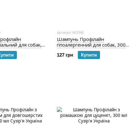
9
Артикул: 003360
рофілайн
Шампунь Профілайн
іальний для собак,
гіпоалергенний для собак, 300
мл
Купити
127 грн
Купити