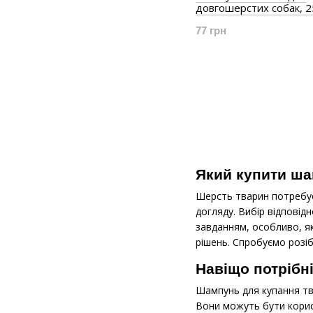
довгошерстих собак, 2
77 грн
Який купити ша
Шерсть тварин потребує
догляду. Вибір відпові
завданням, особливо, як
рішень. Спробуємо розіб
Навіщо потрібн
Шампунь для купання тва
Вони можуть бути корисн