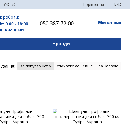
Укр
Рус
Вхід
Порівняння
к роботи:
050 387-72-00
Мій кошик
Пт: 9.00 - 18:00
д: вихідний
Бренди
ування:
за популярністю
спочатку дешевше
за назвою