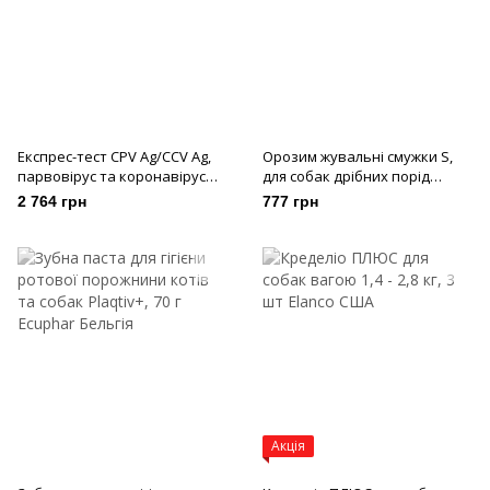
Експрес-тест CPV Ag/CCV Ag,
Орозим жувальні смужки S,
парвовірус та коронавірус
для собак дрібних порід
собак, 5 шт
вагою до 10 кг, 224 г
2 764 грн
777 грн
Акція