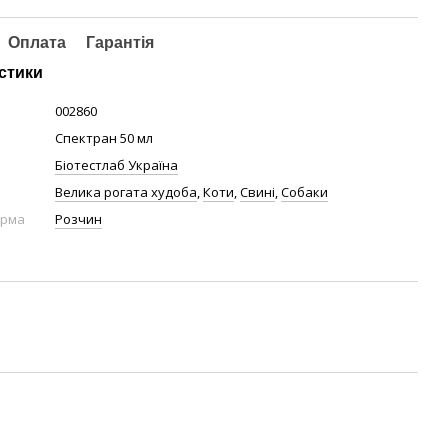
Оплата
Гарантія
стики
002860
Спектран 50 мл
Біотестлаб Україна
Велика рогата худоба
,
Коти
,
Свині
,
Собаки
орма
Розчин