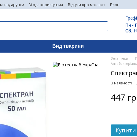
 та подарунки
Угода користувача
Відгуки про магазин
Блог
Графі
Пн - 
Сб, Н
Вид тварини
Ветаптека
Антибактеріаль
Спектран
В наявності
447 г
Купити