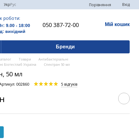
Укр
Рус
Вхід
Порівняння
к роботи:
050 387-72-00
Мій кошик
Пт: 9.00 - 18:00
д: вихідний
Бренди
Каталог
Товари
Антибактеріальні
ні Біотестлаб Україна
Спектран 50 мл
, 50 мл
Артикул: 002860
5 відгуків
рн