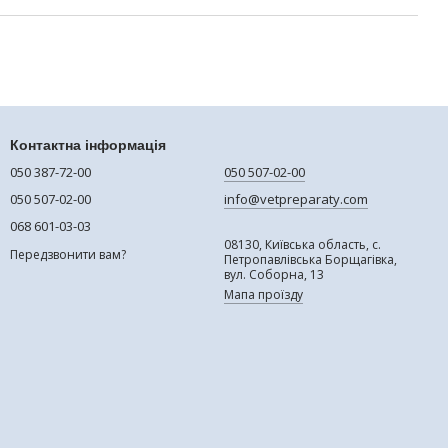
Контактна інформація
050 387-72-00
050 507-02-00
050 507-02-00
info@vetpreparaty.com
068 601-03-03
08130, Київська область, с.
Передзвонити вам?
Петропавлівська Борщагівка,
вул. Соборна, 13
Мапа проїзду