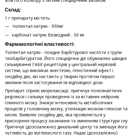
жовтого кольору з легким специфічним запахом.
Склад:
1 г препарату містить:
тіопентал натрію - 950мг
карбонат натрію безводний - 50 мг.
Фармакологічні властивості:
Тіопентал натрію - похідне барбітурової кислоти з групи
тиобарбитуратов. Його специфічна дія обумовлює швидке
гальмування ГАБК-рецепторів у центральній нервовій
системі, що викликає анестезію, гіпнотичний ефект і
снодійну дію, які настають у тварин протягом першої
хвилини після застосування їм відповідної дози.
Препарат сприяє міорелаксації, пригнічує полісинаптичні
рефлекси і гальмує проведення їх за вставних нейронів
спинного мозку. Знижує інтенсивність метаболічних
процесів у головному мозку, утилізацію мозком глюкози та
кисню. Виявляє снодійну дію, яка проявляється у
прискоренні процесу засинання та зміненням структури сну.
Пригнічує (дозозалежно) дихальний центр та зменшує його
чутливість до вуглекислого газу. Надає (дозозалежно)