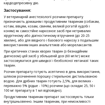
кардіодепресивну дію.
Застосування:
У ветеринарній анестезіології розчини препарату
призначають домашнім і продуктивним тваринам (собакам,
котам, вівцям, козам, свиням, великій рогатій худобі і
коням) як самостійне наркозное засіб при нетривалих
хірургічному або діагностичному втручання (до 20-25
хвилин), або для ввідного і базового наркозу з подальшим
використанням інших анальгетиків або міорелаксантів.
При критичних станах хворих тварин (з безнадійним
діагнозом) цей засіб у збільшеній дозі (60 мг/кг) може
застосовуватися для швидкої і безболісної евтаназії таких
тварин.
Розчин препарату готують асептично в день використання,
шляхом розчинення порошку стерильною дистильованою
водою. Для дрібних тварин готують 2,5%, для великих -
переважно 5% (рідше - 10%) розчини (що складає 25, 50 і
100 мг препарату в 1 мл відповідно).
Продуктивним тваринам препарат застосовують тільки
внутрішньовенно. Іншим тваринам, при неможливості