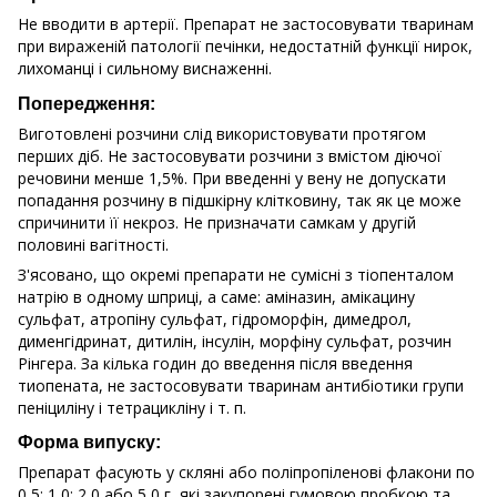
Не вводити в артерії. Препарат не застосовувати тваринам
при вираженій патології печінки, недостатній функції нирок,
лихоманці і сильному виснаженні.
Попередження:
Виготовлені розчини слід використовувати протягом
перших діб. Не застосовувати розчини з вмістом діючої
речовини менше 1,5%. При введенні у вену не допускати
попадання розчину в підшкірну клітковину, так як це може
спричинити її некроз. Не призначати самкам у другій
половині вагітності.
З'ясовано, що окремі препарати не сумісні з тіопенталом
натрію в одному шприці, а саме: аміназин, амікацину
сульфат, атропіну сульфат, гідроморфін, димедрол,
дименгідринат, дитилін, інсулін, морфіну сульфат, розчин
Рінгера. За кілька годин до введення після введення
тиопената, не застосовувати тваринам антибіотики групи
пеніциліну і тетрацикліну і т. п.
Форма випуску:
Препарат фасують у скляні або поліпропіленові флакони по
0,5; 1,0; 2,0 або 5,0 г, які закупорені гумовою пробкою та