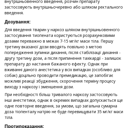
внутрішньовенного введення, розчин препарату
застосовують внутрішньочеревно або шляхом ректального
введення.
Дозування:
Для введення тварин у наркоз шляхом внутрішньовенного
застосування тиопената користуються розрахунковими
дозами переважно в межах 7-15 мг/кг маси тіла. Першу
третину вказаної дози вводять повільно з метою
попередження зупинки дихання, після стабілізації дихання -
другу третину дози, а після припинення тахікардії - залишок
препарату до настання бажаного ефекту. Однак при
вживанні даного анестетика у всіх випадках (особливо для
собак) доцільно проводити премедикацію, це запобігає
можливі реакції збудження, скорочення терміну процесу
виходу з наркозу і зменшення дози.
При необхідності більш тривалого наркозу застосовують
інші анестетики, однак в окремих випадках допускається ще
одне повторне введення, за умови, що загальна сумарна
доза тіопенталу натрію не буде перевищувати 35 мг/кг маси
тіла.
Протипоказання: