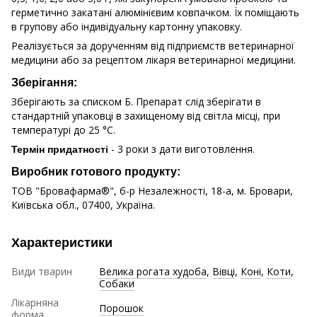
герметично закатані алюмінієвим ковпачком. Їх поміщають
в групову або індивідуальну картонну упаковку.
Реалізується за дорученням від підприємств ветеринарної
медицини або за рецептом лікаря ветеринарної медицини.
Зберігання:
Зберігають за списком Б. Препарат слід зберігати в
стандартній упаковці в захищеному від світла місці, при
температурі до 25 °С.
- 3 роки з дати виготовлення.
Термін придатності
Виробник готового продукту:
ТОВ "Бровафарма®", б-р Незалежності, 18-а, м. Бровари,
Київська обл., 07400, Україна.
Характеристики
Види тварин
Велика рогата худоба
,
Вівці
,
Коні
,
Коти
,
Собаки
Лікарняна
Порошок
форма