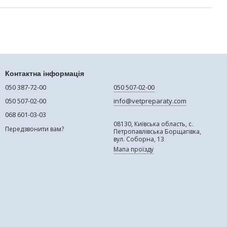
Контактна інформація
050 387-72-00
050 507-02-00
050 507-02-00
info@vetpreparaty.com
068 601-03-03
08130, Київська область, с.
Передзвонити вам?
Петропавлівська Борщагівка,
вул. Соборна, 13
Мапа проїзду