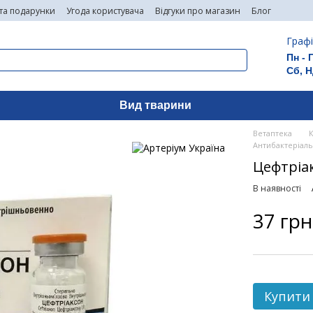
 та подарунки
Угода користувача
Відгуки про магазин
Блог
Графі
Пн - 
Сб, Н
Вид тварини
Ветаптека
Антибактеріаль
Цефтріак
В наявності
37 грн
Купити