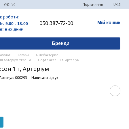
Укр
Рус
Вхід
Порівняння
к роботи:
050 387-72-00
Мій кошик
Пт: 9.00 - 18:00
д: вихідний
Бренди
Каталог
Товари
Антибактеріальні
ні Артеріум Україна
Цефтріаксон 1 г, Артеріум
сон 1 г, Артеріум
Артикул: 000293
Написати відгук