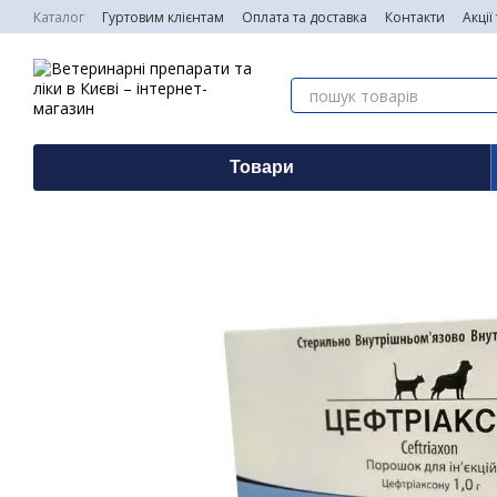
Перейти до основного контенту
Каталог
Гуртовим клієнтам
Оплата та доставка
Контакти
Акції
Товари