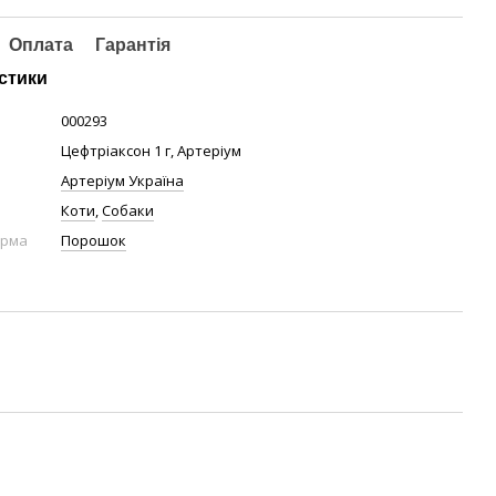
Оплата
Гарантія
стики
000293
Цефтріаксон 1 г, Артеріум
Артеріум Україна
Коти
,
Собаки
орма
Порошок