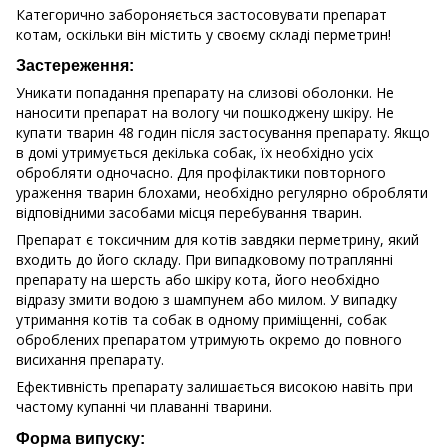
Категорично забороняється застосовувати препарат
котам, оскільки він містить у своєму складі перметрин!
Застереження:
Уникати попадання препарату на слизові оболонки. Не
наносити препарат на вологу чи пошкоджену шкіру. Не
купати тварин 48 годин після застосування препарату. Якщо
в домі утримується декілька собак, їх необхідно усіх
обробляти одночасно. Для профілактики повторного
ураження тварин блохами, необхідно регулярно обробляти
відповідними засобами місця перебування тварин.
Препарат є токсичним для котів завдяки перметрину, який
входить до його складу. При випадковому потраплянні
препарату на шерсть або шкіру кота, його необхідно
відразу змити водою з шампунем або милом. У випадку
утримання котів та собак в одному приміщенні, собак
оброблених препаратом утримують окремо до повного
висихання препарату.
Ефективність препарату залишається високою навіть при
частому купанні чи плаванні тварини.
Форма випуску: