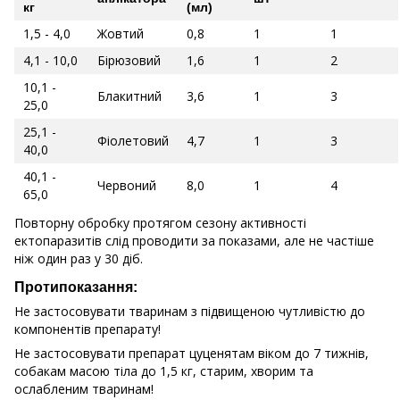
кг
(мл)
1,5 - 4,0
Жовтий
0,8
1
1
4,1 - 10,0
Бірюзовий
1,6
1
2
10,1 -
Блакитний
3,6
1
3
25,0
25,1 -
Фіолетовий
4,7
1
3
40,0
40,1 -
Червоний
8,0
1
4
65,0
Повторну обробку протягом сезону активності
ектопаразитів слід проводити за показами, але не частіше
ніж один раз у 30 діб.
Протипоказання:
Не застосовувати тваринам з підвищеною чутливістю до
компонентів препарату!
Не застосовувати препарат цуценятам віком до 7 тижнів,
собакам масою тіла до 1,5 кг, старим, хворим та
ослабленим тваринам!