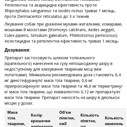
Репелентна та акарицидна ефективність проти
Rhipicephalus sanguineus та Ixodes ricinus триває 1 місяць,
проти Dermacentor reticulatus до 3-х тижнів.
Лікування собак при ураженні мухами-жигалками, комарами,
мошками й москітами (Stomoxys calcitrans, Aedes aegypti,
Culex pipiens, Simulium galeratum, Phlebotomus perniciosus).
Інсектицидна та репелентна ефективність триває 1 місяць.
Дозування:
Препарат застосовують шляхом топікального
(крапельного) нанесення на суху непошкоджену шкіру в
недоступному для злизування тваринам місці (між
лопатками). Мінімальна рекомендована доза становить 6,4
мг динотефурану/кг маси тіла тварини, 0,6 мг
пірипроксифену/кг маси тіла тварини та 46,6 мг перметрину/
кг маси тіла тварини, що еквівалентно 0,12 мг препарату/кг
маси тіла тварини. Препарат наносять на шкіру в декількох
місцях у дозах:
Маса
Об'єм
Колір
Кількість
тіла
піпетки,
Кількість
кришечки
піпеток,
тварини,
см3
нанесень
аплікатора
шт