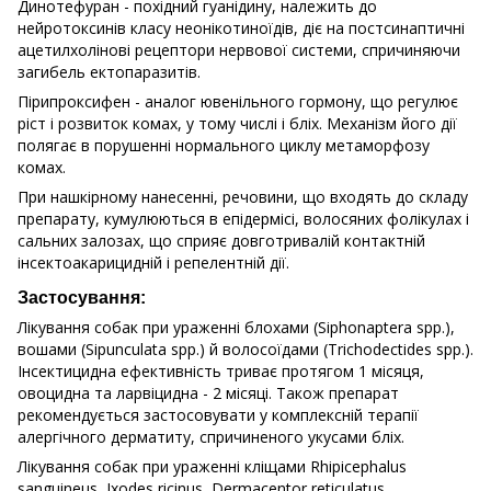
Динотефуран - похідний гуанідину, належить до
нейротоксинів класу неонікотиноїдів, діє на постсинаптичні
ацетилхолінові рецептори нервової системи, спричиняючи
загибель ектопаразитів.
Пірипроксифен - аналог ювенільного гормону, що регулює
ріст і розвиток комах, у тому числі і бліх. Механізм його дії
полягає в порушенні нормального циклу метаморфозу
комах.
При нашкірному нанесенні, речовини, що входять до складу
препарату, кумулюються в епідермісі, волосяних фолікулах і
сальних залозах, що сприяє довготривалій контактній
інсектоакарицидній і репелентній дії.
Застосування:
Лікування собак при ураженні блохами (Siphonaptera spp.),
вошами (Sipunculata spp.) й волосоїдами (Trichodectides spp.).
Інсектицидна ефективність триває протягом 1 місяця,
овоцидна та ларвіцидна - 2 місяці. Також препарат
рекомендується застосовувати у комплексній терапії
алергічного дерматиту, спричиненого укусами бліх.
Лікування собак при ураженні кліщами Rhipicephalus
sanguineus, Ixodes ricinus, Dermacentor reticulatus.