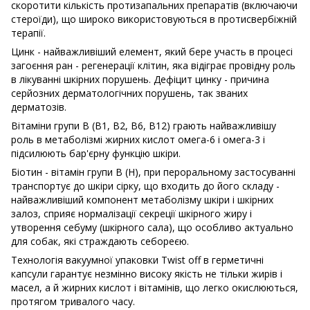
скоротити кількість протизапальних препаратів (включаючи
стероїди), що широко використовуються в протисвербіжній
терапії.
Цинк - найважливіший елемент, який бере участь в процесі
загоєння ран - регенерації клітин, яка відіграє провідну роль
в лікуванні шкірних порушень. Дефіцит цинку - причина
серйозних дерматологічних порушень, так званих
дерматозів.
Вітаміни групи B (B1, B2, B6, B12) грають найважливішу
роль в метаболізмі жирних кислот омега-6 і омега-3 і
підсилюють бар'єрну функцію шкіри.
Біотин - вітамін групи В (Н), при пероральному застосуванні
транспортує до шкіри сірку, що входить до його складу -
найважливіший компонент метаболізму шкіри і шкірних
залоз, сприяє нормалізації секреції шкірного жиру і
утворення себуму (шкірного сала), що особливо актуально
для собак, які страждають себореєю.
Технологія вакуумної упаковки Twist off в герметичні
капсули гарантує незмінно високу якість не тільки жирів і
масел, а й жирних кислот і вітамінів, що легко окислюються,
протягом тривалого часу.