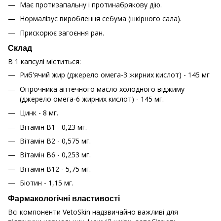
Має протизапальну і протинабрякову дію.
Нормалізує вироблення себума (шкірного сала).
Прискорює загоєння ран.
Склад
В 1 капсулі міститься:
Риб'ячий жир (джерело омега-3 жирних кислот) - 145 мг
Огірочника аптечного масло холодного віджиму
(джерело омега-6 жирних кислот) - 145 мг.
Цинк - 8 мг.
Вітамін В1 - 0,23 мг.
Вітамін В2 - 0,575 мг.
Вітамін В6 - 0,253 мг.
Вітамін В12 - 5,75 мг.
Біотин - 1,15 мг.
Фармакологічні властивості
Всі компоненти VetoSkin надзвичайно важливі для