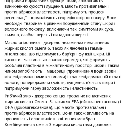
підтримки нормальних функцій шкіри, запобігають
виникненню сухості і лущення, мають протизапальні і
протинабрякові властивості, підтримують процеси
регенерації і нормалізують секрецію шкірного жиру. Вони
необхідні тваринам з різними порушеннями стану шкіри і
волосяного покриву, включаючи такі симптоми як суха,
тьмяна, слабка шерсть і випадання шерсті.
Масло огірочника - джерело незамінних ненасичених
жирних кислот омега-6, таких як лінолева і гамма-
ліноленова, що підтримують бар'єрні функції шкіри. Ці
кислоти - частина так званих керамідів, які формують
особливі пластини в міжклітинному просторі шкіри і таким
чином запобігають її мацерації (проникнення води ззовні
між епідермальними клітинами) і трансепідермальній втраті
вологи, попереджаючи сухість, лущення, в'ялість шкіри і
підтримуючи гарну зволоженість і еластичність.
Риб'ячий жир - джерело концентрованих ненасичених
жирних кислот Омега -3, таких як EPA (ейкозапентаєнова) і
DHA (докозагексаєнова), що мають протизапальні і
протинабрякові властивості. Вони також впливають на
проникність і еластичність клітинних мембран.
Комбінування з омега-3 жирними кислотами дозволяє