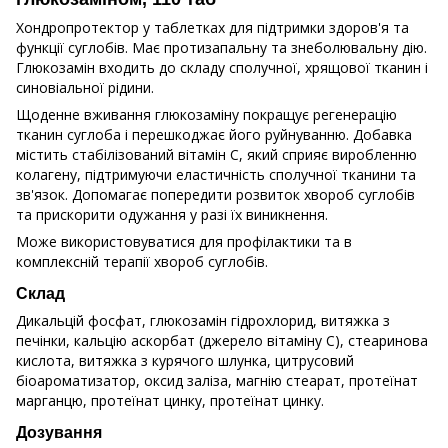
Хондропротектор у таблетках для підтримки здоров'я та
функції суглобів. Має протизапальну та знеболювальну дію.
Глюкозамін входить до складу сполучної, хрящової тканин і
синовіальної рідини.
Щоденне вживання глюкозаміну покращує регенерацію
тканин суглоба і перешкоджає його руйнуванню. Добавка
містить стабілізований вітамін C, який сприяє виробленню
колагену, підтримуючи еластичність сполучної тканини та
зв'язок. Допомагає попередити розвиток хвороб суглобів
та прискорити одужання у разі їх виникнення.
Може використовуватися для профілактики та в
комплексній терапії хвороб суглобів.
Склад
Дикальцій фосфат, глюкозамін гідрохлорид, витяжка з
печінки, кальцію аскорбат (джерело вітаміну С), стеаринова
кислота, витяжка з курячого шлунка, цитрусовий
біоароматизатор, оксид заліза, магнію стеарат, протеїнат
марганцю, протеїнат цинку, протеїнат цинку.
Дозування