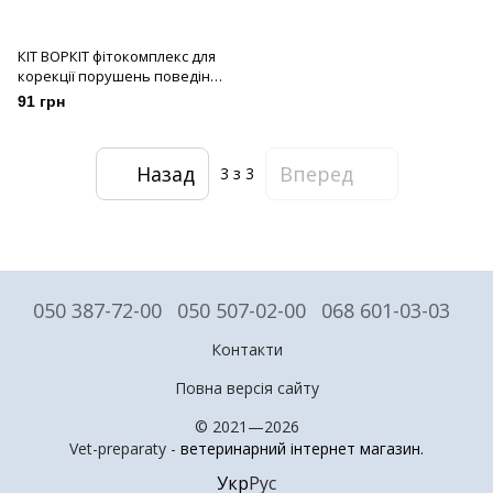
КІТ ВОРКІТ фітокомплекс для
корекції порушень поведінки
у котів та собак, 20 мл
91 грн
Назад
Вперед
3
з 3
050 387-72-00
050 507-02-00
068 601-03-03
Контакти
Повна версія сайту
© 2021—2026
Vet-preparaty -
ветеринарний інтернет магазин
.
Укр
Рус