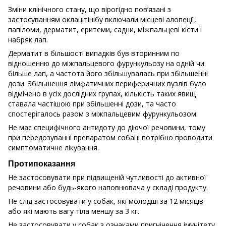
Зміни клінічного стану, що вірогідно пов’язані з
застосуванням оклацітінібу включали місцеві алопеції,
папіломи, дерматит, еритеми, садни, міжпальцеві кісти і
набряк лап.
Дерматит в більшості випадків був вторинним по
відношенню до міжпальцевого фурункульозу на одній чи
більше лап, а частота його збільшувалась при збільшенні
дози. Збільшення лімфатичних периферичних вузлів було
відмічено в усіх дослідних групах, кількість таких явищ
ставала частішою при збільшенні дози, та часто
спостерігалось разом з міжпальцевим фурункульозом.
Не має специфічного антидоту до діючої речовини, тому
при передозуванні препаратом собаці потрібно проводити
симптоматичне лікування.
Протипоказання
Не застосовувати при підвищеній чутливості до активної
речовини або будь-якого наповнювача у складі продукту.
Не слід застосовувати у собак, які молодші за 12 місяців
або які мають вагу тіла меншу за 3 кг.
Не застосовувати у собак з ознаками пригнічення імунітету,