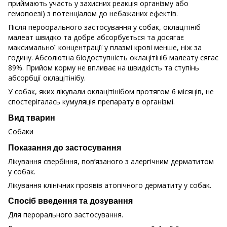
приймають участь у захисних реакція організму або
гемопоезі) з потенціалом до небажаних ефектів.
Після пероорального застосування у собак, оклацітініб
малеат швидко та добре абсорбується та досягає
максимальної концентрації у плазмі крові менше, ніж за
годину. Абсолютна біодоступність оклацітініб малеату сягає
89%. Прийом корму не впливає на швидкість та ступінь
абсорбції оклацітінібу.
У собак, яких лікували оклацітінібом протягом 6 місяців, не
спостерігалась кумуляція препарату в організмі.
Вид тварин
Собаки
Показання до застосування
Лікування свербіння, пов’язаного з алергічним дерматитом
у собак.
Лікування клінічних проявів атопічного дерматиту у собак.
Спосіб введення та дозування
Для перорального застосування.