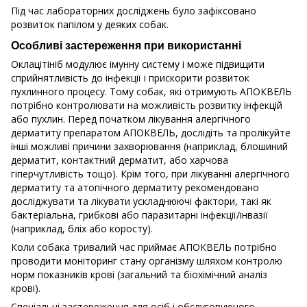
Під час лабораторних досліджень було зафіксовано
розвиток папілом у деяких собак.
Особливі застереження при використанні
Оклацітініб модулює імунну систему і може підвищити
сприйнятливість до інфекції і прискорити розвиток
пухлинного процесу. Тому собак, які отримують АПОКВЕЛЬ
потрібно контролювати на можливість розвитку інфекцій
або пухлин. Перед початком лікування алергічного
дерматиту препаратом АПОКВЕЛЬ, дослідіть та пролікуйте
інші можливі причини захворювання (наприклад, блошиний
дерматит, контактний дерматит, або харчова
гіперчутливість тощо). Крім того, при лікуванні алергічного
дерматиту та атопічного дерматиту рекомендовано
досліджувати та лікувати ускладнюючі фактори, такі як
бактеріальна, грибкові або паразитарні інфекції/інвазії
(наприклад, бліх або коросту).
Коли собака тривалий час приймає АПОКВЕЛЬ потрібно
проводити моніторинг стану організму шляхом контролю
норм показників крові (загальний та біохімічний аналіз
крові).
Спеціальні застереження для осіб і обслуговуючого