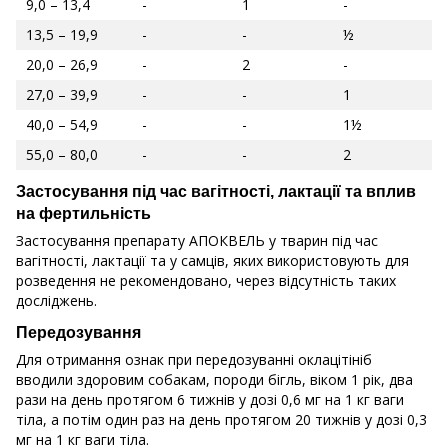
9,0 – 13,4
-
1
-
13,5 – 19,9
-
-
½
20,0 – 26,9
-
2
-
27,0 – 39,9
-
-
1
40,0 – 54,9
-
-
1½
55,0 – 80,0
-
-
2
Застосування під час вагітності, лактації та вплив
на фертильність
Застосування препарату АПОКВЕЛЬ у тварин під час
вагітності, лактації та у самців, яких використовують для
розведення не рекомендовано, через відсутність таких
досліджень.
Передозування
Для отримання ознак при передозуванні оклацітініб
вводили здоровим собакам, породи бігль, віком 1 рік, два
рази на день протягом 6 тижнів у дозі 0,6 мг на 1 кг ваги
тіла, а потім один раз на день протягом 20 тижнів у дозі 0,3
мг на 1 кг ваги тіла.