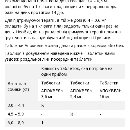
Рекомендована початкова доза складає 0,4 – 0,6 мг
оклацітінібу на 1 кг ваги тіла, вводиться перорально два
рази на день протягом 14 діб.
Для підтримуючої терапії, в тій же дозі (0,4 – 0,6 мг
оклацітінібу на 1 кг ваги тіла) задають тільки один раз на
день. Необхідність тривалої підтримуючої терапії повинна
ґрунтуватись на індивідуальній оцінці користі і ризику.
Таблетки Апоквель можна давати разом з кормом або без.
Таблиця з дозуванням наведена нижче. Таблетки ламкі
уздовж роздільної лінії посередині таблетки.
Кількість таблеток, яка потрібна на
один прийом:
Таблетки
Таблетки
Таблетки
Вага тіла
собаки (кг)
АПОКВЕЛЬ
АПОКВЕЛЬ
АПОКВЕЛЬ
3,6 мг
5,4 мг
16 мг
3,0 – 4,4
½
-
-
4,5 – 5,9
-
½
-
6,0 – 8,9
1
-
-