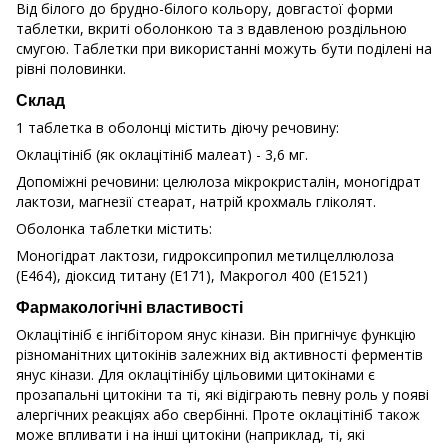
Від білого до брудно-білого кольору, довгастої форми
таблетки, вкриті оболонкою та з вдавленою роздільною
смугою. Таблетки при використанні можуть бути поділені на
рівні половинки.
Склад
1 таблетка в оболонці містить діючу речовину:
Оклацітініб (як оклацітініб малеат) - 3,6 мг.
Допоміжні речовини: целюлоза мікрокристалін, моногідрат
лактози, магнезії стеарат, натрій крохмаль гліколят.
Оболонка таблетки містить:
Моногідрат лактози, гидроксипропил метилцеллюлоза
(Е464), діоксид титану (Е171), Макрогол 400 (Е1521)
Фармакологічні властивості
Оклацітініб є інгібітором янус кінази. Він пригнічує функцію
різноманітних цитокінів залежних від активності ферментів
янус кінази. Для оклацітінібу цільовими цитокінами є
прозапальні цитокіни та ті, які відіграють певну роль у появі
алергічних реакціях або свербінні. Проте оклацітініб також
може впливати і на інші цитокіни (наприклад, ті, які