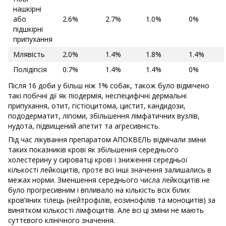
нашкірні
або
2.6%
2.7%
1.0%
0%
підшкірні
припухання
Млявість
2.0%
1.4%
1.8%
1.4%
Полідіпсія
0.7%
1.4%
1.4%
0%
Після 16 доби у більш ніж 1% собак, також було відмічено
такі побічні дії як піодермія, неспецифічні дермальні
припухання, отит, гістіоцитома, цистит, кандидози,
пододерматит, ліпоми, збільшення лімфатичних вузлів,
нудота, підвищений апетит та агресивність.
Під час лікування препаратом АПОКВЕЛЬ відмічали зміни
таких показників крові як збільшення середнього
холестерину у сироватці крові і зниження середньої
кількості лейкоцитів, проте всі інші значення залишались в
межах норми. Зменшення середнього числа лейкоцитів не
було прогресивним і впливало на кількість всіх білих
кров’яних тілець (нейтрофілів, еозинофілів та моноцитів) за
винятком кількості лімфоцитів. Але всі ці зміни не мають
суттєвого клінічного значення.