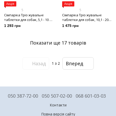
Акція
Акція
5
5
Сімпаріка Тріо жувальні
Сімпаріка Тріо жувальні
таблетки для собак, 5,1 - 10 кг,
таблетки для собак, 10,1 - 20
3 шт
кг, 3 шт
1 293 грн
1 475 грн
Показати ще 17 товарів
Назад
Вперед
1
з 2
050 387-72-00
050 507-02-00
068 601-03-03
Контакти
Повна версія сайту