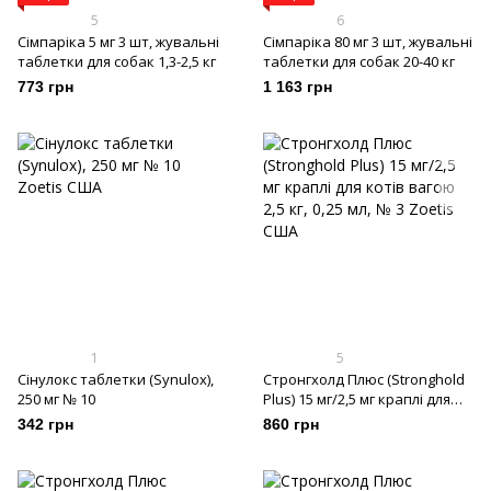
5
6
Сімпаріка 5 мг 3 шт, жувальні
Сімпаріка 80 мг 3 шт, жувальні
таблетки для собак 1,3-2,5 кг
таблетки для собак 20-40 кг
773 грн
1 163 грн
1
5
Сінулокс таблетки (Synulox),
Стронгхолд Плюс (Stronghold
250 мг № 10
Plus) 15 мг/2,5 мг краплі для
котів вагою 2,5 кг, 0,25 мл, № 3
342 грн
860 грн