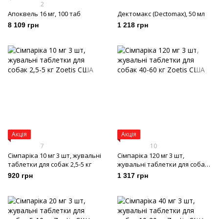
2
Апоквель 16 мг, 100 таб
Дектомакс (Dectomax), 50 мл
8 109 грн
1 218 грн
Акція
Акція
7
10
Сімпаріка 10 мг 3 шт, жувальні
Сімпаріка 120 мг 3 шт,
таблетки для собак 2,5-5 кг
жувальні таблетки для собак
40-60 кг
920 грн
1 317 грн