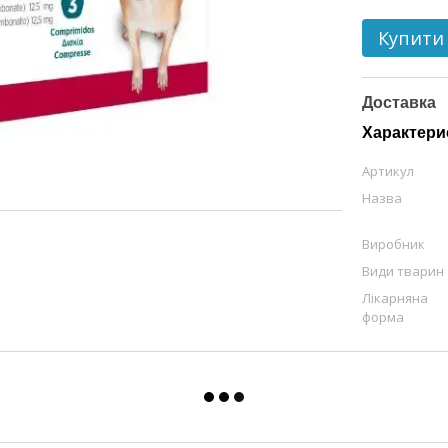
Купити
Доставка
Характери
Артикул
Назва
Виробник
Види тварин
Лікарняна
форма