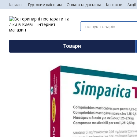
Перейти до основного контенту
Каталог
Гуртовим клієнтам
Оплата та доставка
Контакти
Акції
Товари