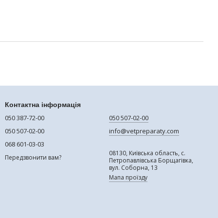
Контактна інформація
050 387-72-00
050 507-02-00
050 507-02-00
info@vetpreparaty.com
068 601-03-03
08130, Київська область, с.
Передзвонити вам?
Петропавлівська Борщагівка,
вул. Соборна, 13
Мапа проїзду