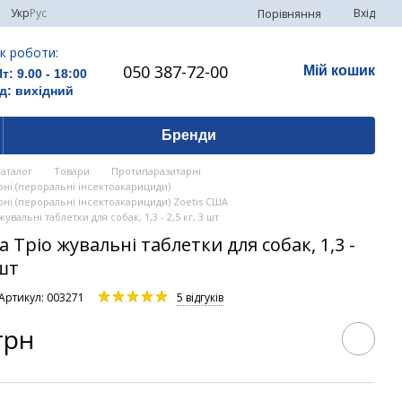
Укр
Рус
Вхід
Порівняння
к роботи:
050 387-72-00
Мій кошик
Пт: 9.00 - 18:00
д: вихідний
Бренди
Каталог
Товари
Протипаразитарні
ні (пероральні інсектоакарициди)
ні (пероральні інсектоакарициди) Zoetis США
увальні таблетки для собак, 1,3 - 2,5 кг, 3 шт
а Тріо жувальні таблетки для собак, 1,3 -
 шт
Артикул: 003271
5 відгуків
грн