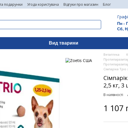
 та подарунки
Угода користувача
Відгуки про магазин
Блог
Графі
Пн - 
Сб, Н
Вид тварини
Ветаптека
Протипаразитар
Протипаразитар
Сімпаріка Тріо ж
Сімпарік
2,5 кг, 3
В наявності
1 107 