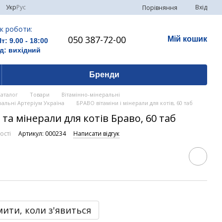
Укр
Рус
Вхід
Порівняння
к роботи:
050 387-72-00
Мій кошик
Пт: 9.00 - 18:00
д: вихідний
Бренди
Каталог
Товари
Вітамінно-мінеральні
ральні Артеріум Україна
БРАВО вітаміни і мінерали для котів, 60 таб
 та мінерали для котів Браво, 60 таб
ості
Артикул: 000234
Написати відгук
ити, коли з'явиться