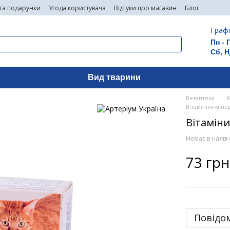
 та подарунки
Угода користувача
Відгуки про магазин
Блог
Графі
Пн - 
Сб, Н
Вид тварини
Ветаптека
Вітамінно-міне
Вітаміни
Немає в наявн
73 грн
Повідом