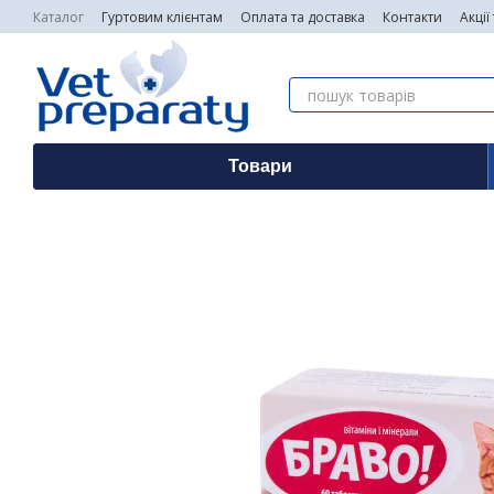
Перейти до основного контенту
Каталог
Гуртовим клієнтам
Оплата та доставка
Контакти
Акції
Товари