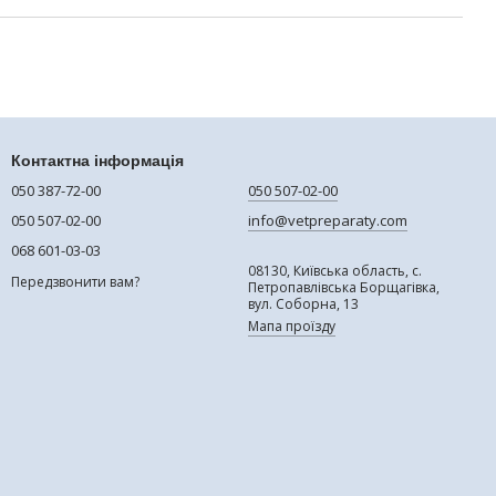
Контактна інформація
050 387-72-00
050 507-02-00
050 507-02-00
info@vetpreparaty.com
068 601-03-03
08130, Київська область, с.
Передзвонити вам?
Петропавлівська Борщагівка,
вул. Соборна, 13
Мапа проїзду